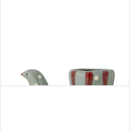
BLOOMINGVILLE
Dekovase Trudy Vase, Grün, Steingut, Blumenvase, Keramikvase,
Skulpturvase Tiervase Handdekoriert Skulptur
39,95 €
lieferbar - in 4-5 Werktagen bei dir