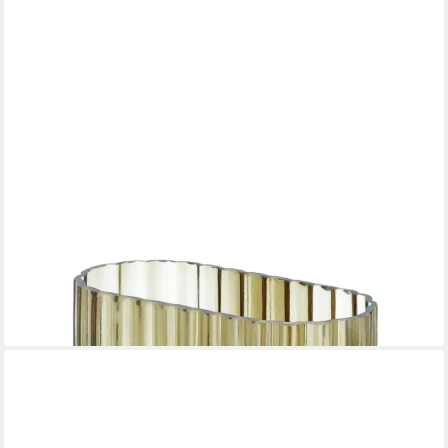
BLOOMINGVILLE
Tischvase Glas 14 x 14 x 6,5 cm braun (1 St)
23,56 €
lieferbar - in 3-4 Werktagen bei dir