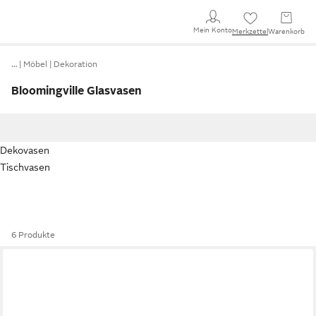
Mein Konto
Merkzettel
Warenkorb
…
Möbel
Dekoration
Bloomingville Glasvasen
Dekovasen
Tischvasen
6 Produkte