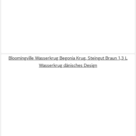
Bloomingville Wasserkrug Begonia Krug, Steingut Braun 1,3 L
Wasserkrug dänisches Design