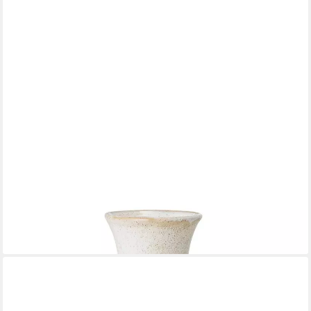
BLOOMINGVILLE
Dekovase mit Gesicht Steingut 22,5 cm beige (1 St)
ab 30,99 €
leider ausverkauft