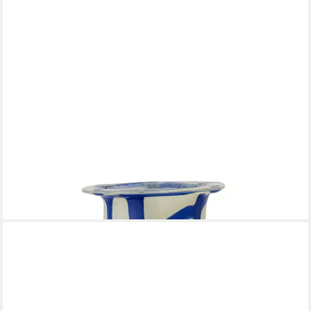
BLOOMINGVILLE
Dekovase Bloomingville Kiran Vase, Blau, Ø 16 cm
69,68 €
lieferbar - in 2-3 Werktagen bei dir