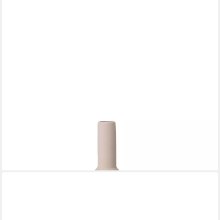
BLOOMINGVILLE
Dekovase Isolde, Steingut Beige 7,5 x 28,5 cm Blumenvase
Dänisches Design
28,90 €
lieferbar - in 4-5 Werktagen bei dir