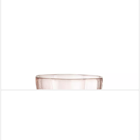
BLOOMINGVILLE
Dekovase Bloomingville Tava Vase, Rose, Ø 18 cm
47,90 €
lieferbar - in 2-3 Werktagen bei dir