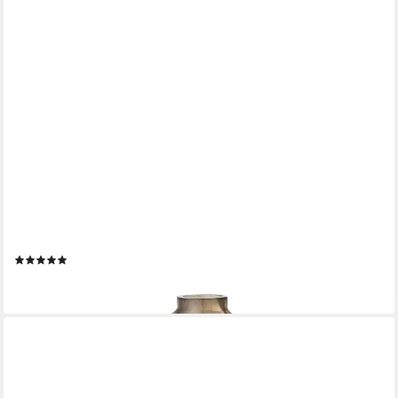
BLOOMINGVILLE
Dekovase Elze (1 St), Glas Frauenfigur Yogafigur braun
(1)
15,19 €
lieferbar - in 2-3 Werktagen bei dir