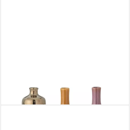
BLOOMINGVILLE
Dekovase Maien Vase, Braun, Steingut, 7er Set, Sieben
Minivasen, Blumenvase Keramikvase Tischvase, Wohnaccessoire
37,93 €
lieferbar - in 6-7 Werktagen bei dir