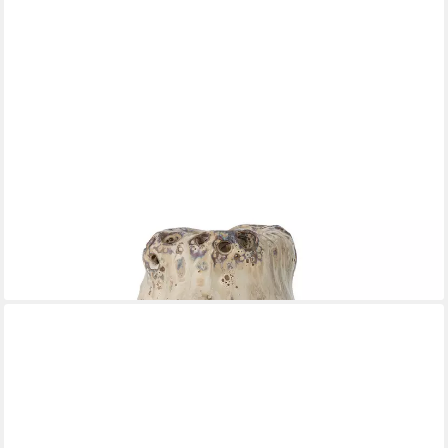
BLOOMINGVILLE
Dekovase Bloomingville Noble Vase, Natur, Ø 12 cm
49,68 €
lieferbar - in 2-3 Werktagen bei dir