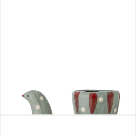
BLOOMINGVILLE
Dekovase Halim Vase, aus Glas in weißen Nuancen, einzigartige
Form, Blumenvase Glasvase Tischvase, Wohnaccessoire,
Nordische Dekoration
16,86 €
lieferbar - in 2-3 Werktagen bei dir