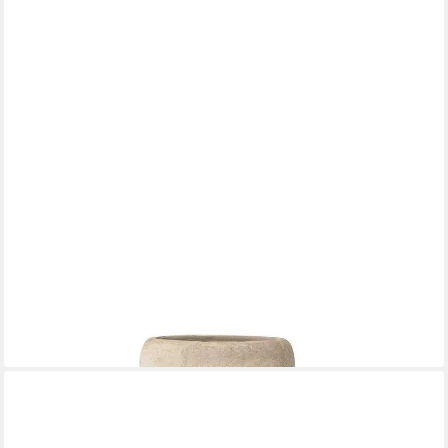
BLOOMINGVILLE
Dekovase Ngoie, aus Terrakotta, Naturfarben, Dänisches Design
15,00 €
leider ausverkauft