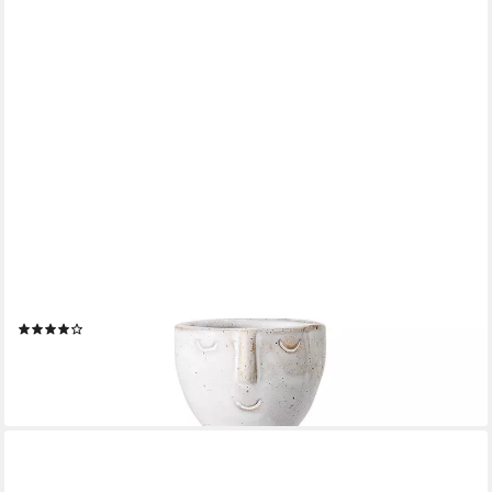
BLOOMINGVILLE
Dekovase Embla, Weiß Steingut 6 x 14,5 cm Dänisches Design
(1)
ab 13,90 €
UVP
17,90 €
-22%
lieferbar - in 4-5 Werktagen bei dir