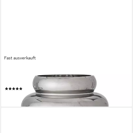
Fast ausverkauft
BLOOMINGVILLE
Dekovase Zorya Vase, Silber, Glas, Blumenvase, Keramikvase,
Skulpturvase Chromglasur Kugelvase Tischvase
(1)
48,24 €
lieferbar - in 2-3 Werktagen bei dir