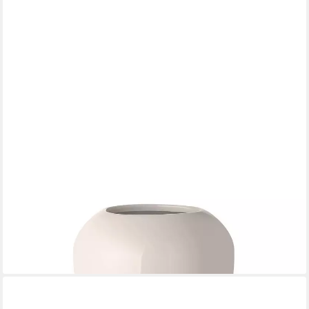
BLOMUS
Dekovase -LETA- Vase, Blumenvase, Blumengefäß: Modernes
Design (1 St), mundgeblasenes Glas, wahres Unikat, Zweige &
Blumen
29,95 €
lieferbar - in 2-3 Werktagen bei dir