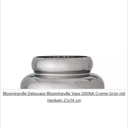
BLOOMINGVILLE
Dekovase Artan Vase in Weiß aus Steingut, mit 3D-Punkten,
dänisches Design, Blumenvase Keramikvase Tischvase,
Wohnaccessoire, Nordische Dekoration
28,50 €
lieferbar - in 2-3 Werktagen bei dir
Bloomingville Dekovase Bloomingville Vase ODINA Creme Grün mit
Henkeln 21x14 cm