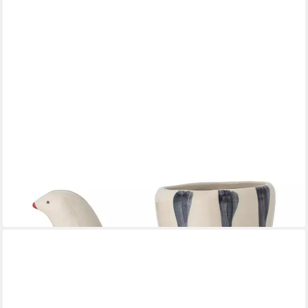
BLOOMINGVILLE
Dekovase Trudy, in Weiß, 19cm, aus Steingut in Vogelform
ab 32,79 €
lieferbar - in 2-3 Werktagen bei dir