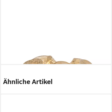
BLOOMINGVILLE
Dekovase Thebe, Vase in Orange, 12cm, aus Glas
35,39 €
lieferbar - in 6-7 Werktagen bei dir
Ähnliche Artikel