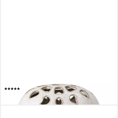
BLOOMINGVILLE
Dekovase Elissa Vase mit Gesicht, aus Steingut, Blumenvase,
Rundvase, dänisches Design, Weiß
(3)
23,19 €
lieferbar - in 2-3 Werktagen bei dir