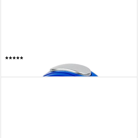
SCOUT
Kinderwecker
(2)
29,99 €
lieferbar - in 1-2 Werktagen bei dir