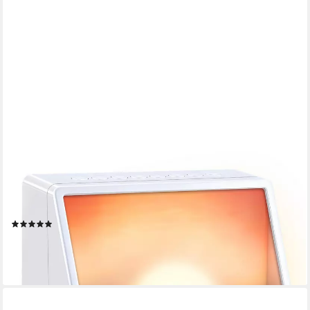
CKEYIN PRO
Wecker Tageslichtwecker,Sonnenaufgang Wecker,Farbige
Sonnenaufgangssimulation 6 farbige Licht,mit 12
Naturgeräuschen,für Frauen Männer Teens
(4)
29,99 €
UVP
69,99 €
-57%
lieferbar - in 2-3 Werktagen bei dir