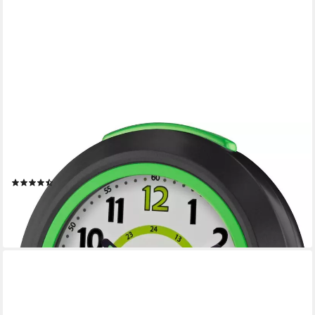
ATRIUM
Quarzwecker A921-7 Kinderwecker, Lernwecker, Geschenkidee,
Schulanfang, Kinderzimmer
(208)
22,90 €
lieferbar - in 2-3 Werktagen bei dir