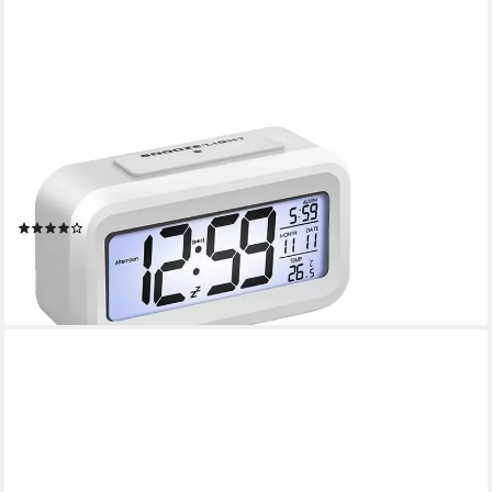
OZAVO
Wecker Digitaler Wecker mit Temperaturanzeige und
Schlaffunktion Kinderwecker, Leise ohne Ticken, LCD Display mit
Beleuchtung
(17)
11,99 €
UVP
40,00 €
-70%
lieferbar - in 4-5 Werktagen bei dir