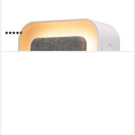
KIENZLE
Tageslichtwecker KIENZLE Lichtwecker Quadratisch
(7)
24,95 €
lieferbar - in 4-5 Werktagen bei dir