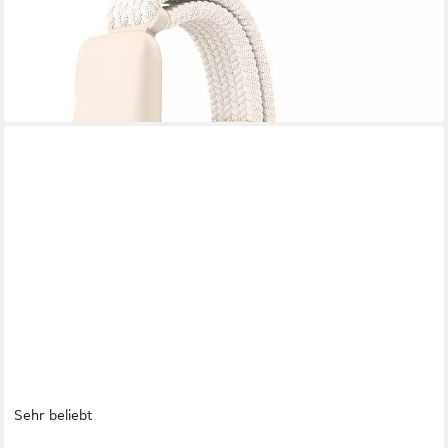
Schlafarmband Leiser Vibrationsalarm per App mit 9 Intensitäten
und 9 Modi
34,99 €
lieferbar - in 2-3 Werktagen bei dir
Sehr beliebt