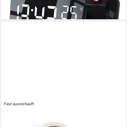
-40%
lieferbar - in 2-3 Werktagen bei dir
Fast ausverkauft
HOMEDICS
Wecker Homedics WakeBand Silent Alarm Vibrationswecker