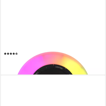
DENVER
Radiowecker CRL-342 Wake-up-Light, Naturklänge, White-Noise
(3)
ab 32,89 €
UVP
49,95 €
-34%
lieferbar - in 2-3 Werktagen bei dir