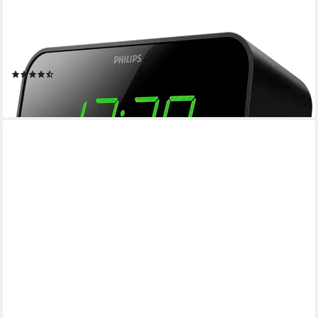
PHILIPS
TAR 3306 Radio (FM-Tuner, UKW mit RDS, 4 W)
(38)
ab 35,92 €
lieferbar - in 4-5 Werktagen bei dir