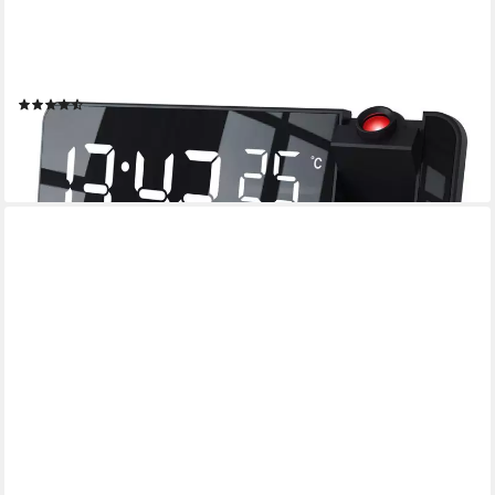
CSL
Radiowecker Projektions Wecker Digital, Autodimmer, Dual-
Alarm 12 / 24h & USB Projektionswecker, Radio, Temperatur &
Luftfeuchtigkeitsanzeige
(100)
29,95 €
UVP
49,99 €
-40%
lieferbar - in 2-3 Werktagen bei dir