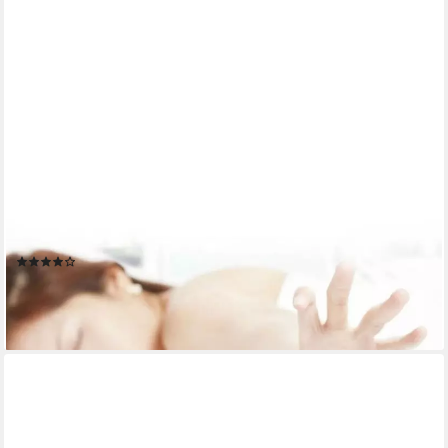
GOODS+GADGETS
Wecker GOODS+GADGETS LED Würfelwecker – Alarmuhr mit
Temperatur und Kalender Cube-Wecker mit Display
(9)
4,95 €
UVP
19,95 €
-75%
lieferbar - in 2-3 Werktagen bei dir