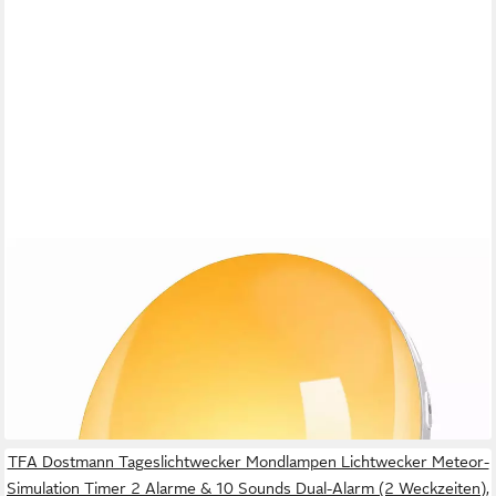
KITYHOME
Tageslichtwecker Tageslichtwecker mit Sonnenaufgang, 2
Weckzeiten, 7 Naturtöne 7 Naturtöne,11 Farben,20
Helligkeitsstufen
39,99 €
UVP
99,99 €
-60%
lieferbar - in 3-4 Werktagen bei dir
TFA Dostmann Tageslichtwecker Mondlampen Lichtwecker Meteor-
Simulation Timer 2 Alarme & 10 Sounds Dual-Alarm (2 Weckzeiten),