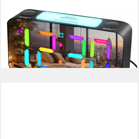
MINICLOSS
Wecker Bettvibration, 15-buntes LED-Display,7-farbiges
Nachtlicht
46,99 €
56,99 €
-18%
lieferbar - in 9-11 Werktagen bei dir