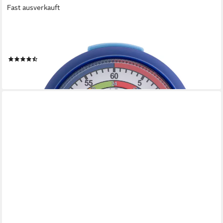
Fast ausverkauft
SCOUT
Kinderwecker LearnTheTime Lernwecker, Geschenkidee,
Mädchen, Jungen, Kinderzimmer, Schulanfang
(7)
19,99 €
lieferbar - in 1-2 Werktagen bei dir