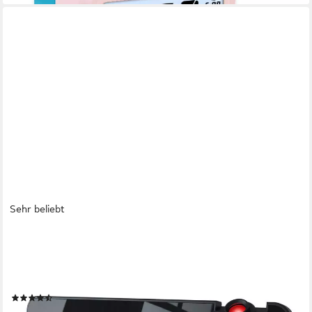
Sehr beliebt
CSL
Radiowecker Projektions Wecker Digital, Autodimmer, Dual-
Alarm 12 / 24h & USB Projektionswecker, Radio, Temperatur &
Luftfeuchtigkeitsanzeige
(100)
29,95 €
UVP
49,99 €