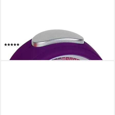
ATLANTA
Kinderwecker 1999/8 Lernwecker, Quarz, Geschenkidee
(14)
25,90 €
lieferbar - in 1-2 Werktagen bei dir