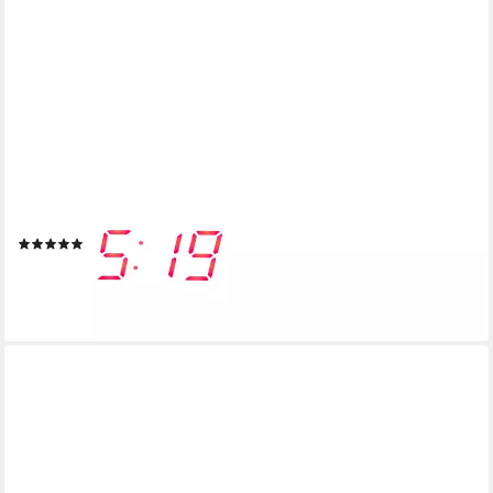
DENVER
Radiowecker CRP-618 Projektionsuhr, Presetspeicher
(1)
ab 31,61 €
UVP
39,95 €
-21%
lieferbar - in 2-3 Werktagen bei dir