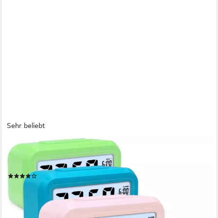
Sehr beliebt
MIXED 24
Wecker mit Lichtsensor und Schlummerfunktion großes Display
und große Zahlen beleuchtet
(62)
11,99 €
lieferbar - in 2-3 Werktagen bei dir