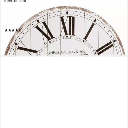
Sehr beliebt
OTTO HOME
Wanduhr "Cafe de la tour" (römische Ziffern, rund, Ø 60 cm,
Vintage-Look)
(279)
33,99 €
UVP
62,99 €
-46%
lieferbar - in 2-3 Werktagen bei dir