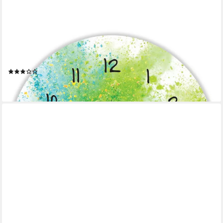
GRAVURZEILE
Wanduhr GRAVURZEILE Wanduhr aus Holz Splash Love -
Geräuscharm kein Ticken
(2)
24,90 €
lieferbar - in 2-3 Werktagen bei dir