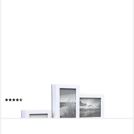
MIRAVAL
Wanduhr Design Wanduhr 8 Bilderrahmen Bilderahmenwanduhr
(2)
19,90 €
lieferbar - in 2-3 Werktagen bei dir