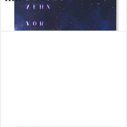
(12)
269,00 €
(1,00 €/ 1 Stk)
lieferbar - in 4-5 Werktagen bei dir
+5
BILDER-MANUFAKTUR