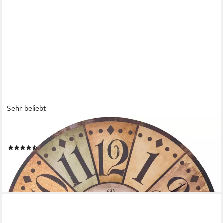
Sehr beliebt
OTTO HOME
Wanduhr "Old Town" (rund, Ø 34 cm, Vintage-Look)
(301)
23,99 €
UVP
27,99 €
-14%
lieferbar - in 1-2 Werktagen bei dir