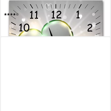
Wanduhr BM-9337-1 (BM, Funkuhr oder Quarzuhr, kein Ticken,
lautlos, geräuschlos, gross)
(12)
ab 54,95 €
UVP
65,95 €
-17%
lieferbar - in 5-6 Werktagen bei dir