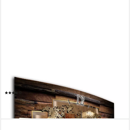
BILDER-MANUFAKTUR
Wanduhr BM-7889-1 (BM, Funkuhr oder Quarzuhr, kein Ticken,
lautlos, geräuschlos, gross)
(29)
ab 54,95 €
UVP
65,95 €
-17%
lieferbar - in 5-6 Werktagen bei dir