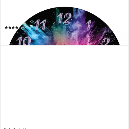
GRAVURZEILE
Wanduhr GRAVURZEILE Wanduhr aus Holz plash Love 2.0 -
Geräuscharm
(2)
24,90 €
lieferbar - in 2-3 Werktagen bei dir