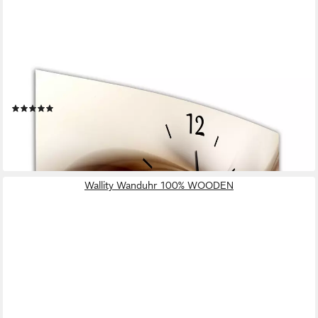
BILDER-MANUFAKTUR
Wanduhr BM-9544-1 (BM, Funkuhr oder Quarzuhr, kein Ticken,
lautlos, geräuschlos, gross)
(14)
ab 54,95 €
UVP
65,95 €
-17%
lieferbar - in 5-6 Werktagen bei dir
Wallity Wanduhr 100% WOODEN