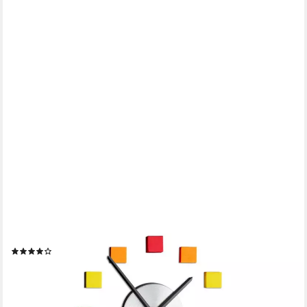
RELAXDAYS
Wanduhr DIY bunt
(4)
13,99 €
UVP
29,99 €
-53%
lieferbar - in 2-3 Werktagen bei dir