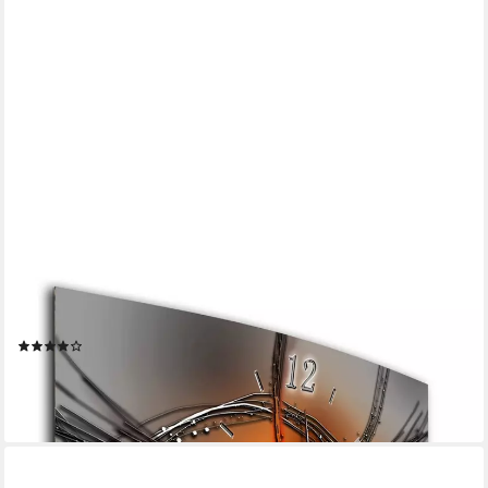
BILDER-MANUFAKTUR
Wanduhr BM-6897-1 (BM, Funkuhr oder Quarzuhr, kein Ticken,
lautlos, geräuschlos, gross)
(8)
ab 54,95 €
UVP
65,95 €
-17%
lieferbar - in 5-6 Werktagen bei dir