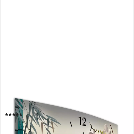
BILDER-MANUFAKTUR
Wanduhr BM-9584-1 (Wanduhr, Funkuhr oder Quarzuhr, kein
Ticken, lautlos und geräuschlos)
(18)
ab 64,95 €
UVP
79,95 €
-19%
lieferbar - in 5-6 Werktagen bei dir