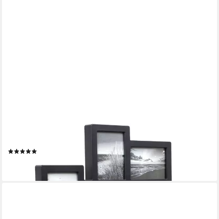
MIRAVAL
Wanduhr Design Wanduhr 8 Bilderrahmen Bilderahmenwanduhr
(1)
19,90 €
lieferbar - in 2-3 Werktagen bei dir