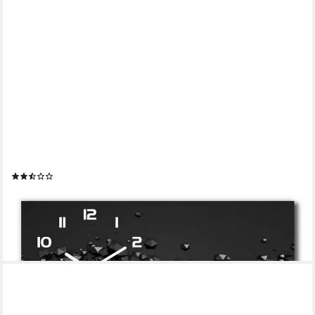
TULUP
Wanduhr aus Glas Glasbild Glasuhr Gehärtetes 3D Abstraktion
60 cm x 30 cm
(4)
74,99 €
109,99 €
-32%
lieferbar - in 7-9 Werktagen bei dir