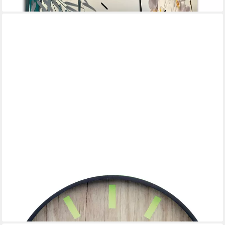
MIRAVAL
Wanduhr Wanduhr mit leuchtenden Zahlen
9,90 €
lieferbar - in 2-3 Werktagen bei dir