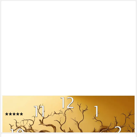
WALLARIO
Wanduhr Lebensbaum Skulptur (Glasuhr)
(1)
ab 41,95 €
lieferbar - in 3-4 Werktagen bei dir