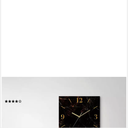
OTTO HOME
Wanduhr Marmor (wahlweise mit Quarz- oder Funkuhrwerk,
lautlos ohne Tickgeräusche)
(5)
ab 28,99 €
lieferbar - in 6-8 Werktagen bei dir