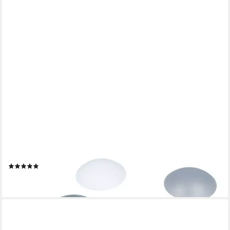
MS BESCHLÄGE
Bodentürstopper Türpuffer Wandpuffer Wandschützer
selbstklebend
(3)
ab 2,28 €
lieferbar - in 3-4 Werktagen bei dir