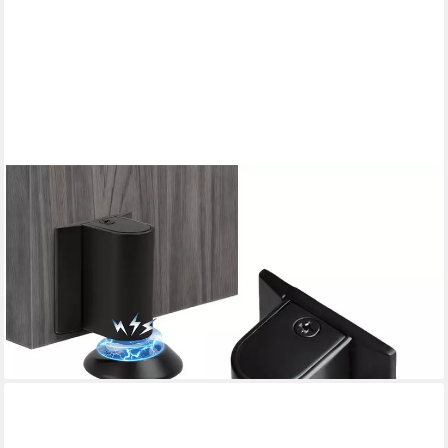
AFKSMILE
Bodentürstopper Magnetischer Türstopper Boden, Magnetic
Door Stopper Selbstklebend, Türpuffer Wandschutz
Türfeststeller mit Klebeband & Schrauben
16,99 €
UVP
29,99 €
-43%
lieferbar - in 6-7 Werktagen bei dir