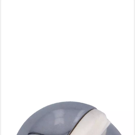
MS BESCHLÄGE
Bodentürstopper Bodentürstopper div Farben Bodenbefästigt
Stopper
4,24 €
lieferbar - in 3-4 Werktagen bei dir