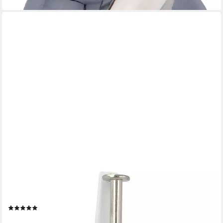
MS BESCHLÄGE
Bodentürstopper Türfeststeller Türstopper 165mm Höhe
Feststeller
(1)
9,76 €