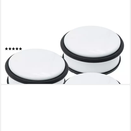
HRB
Bodentürstopper Türstopper aus Edelstahl schwerer Stopper
für Boden (4 St)
(15)
18,99 €
UVP
24,99 €
-24%
lieferbar - in 3-4 Werktagen bei dir