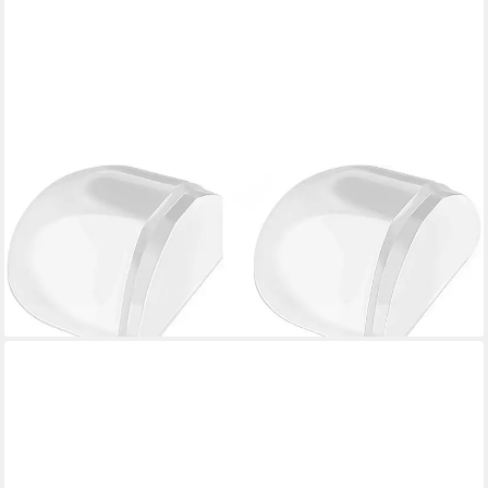
FELIXLEO
Bodentürstopper 4 Transparente Selbstklebende Türstopper für
Boden Wand Möbel
37,99 €
UVP
45,59 €
-17%
lieferbar in 3 Wochen