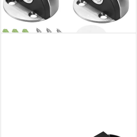
(1)
11,99 €
UVP
16,99 €
(6,00 €/ 1 Stk)
-29%
lieferbar - in 4-5 Werktagen bei dir
WESTCOTT