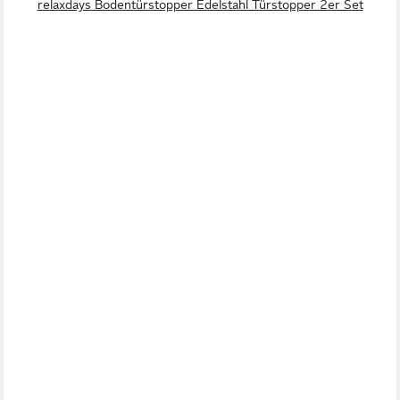
relaxdays Bodentürstopper Edelstahl Türstopper 2er Set