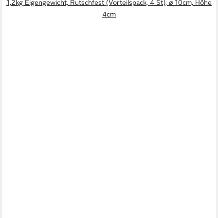
1,2kg Eigengewicht, Rutschfest (Vorteilspack, 4 St), ⌀ 10cm, Höhe
4cm