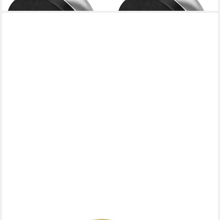
MS BESCHLÄGE
Bodentürstopper Selbstklebender Bodentürstopper in div
Farben
2,29 €
lieferbar - in 3-4 Werktagen bei dir