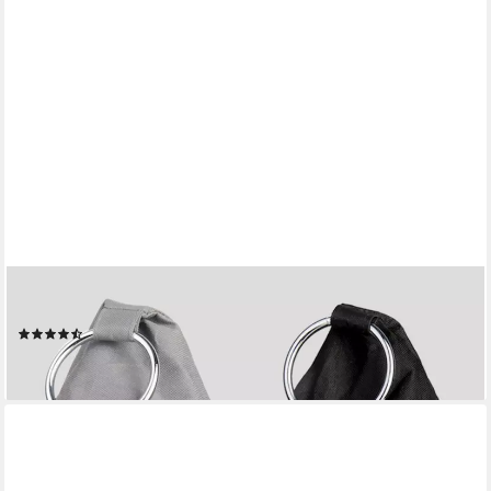
ESSCHERT DESIGN
Bodentürstopper
(3)
20,90 €
lieferbar - in 3-4 Werktagen bei dir