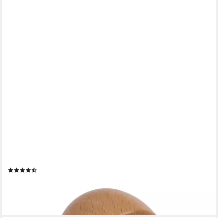
MS BESCHLÄGE
Bodentürstopper Holztürstopper Bodentürstopper Türstopper
Puffer
(2)
2,99 €
lieferbar - in 3-4 Werktagen bei dir