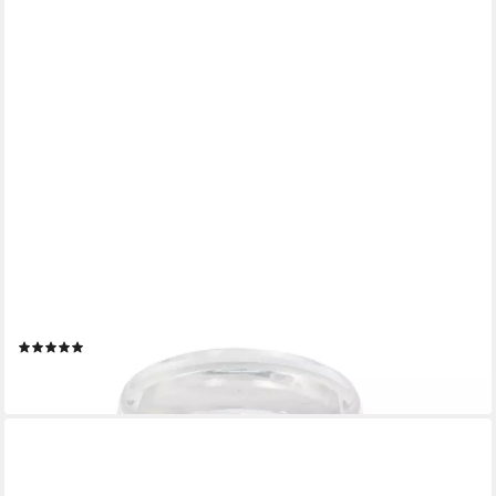
MS BESCHLÄGE
Bodentürstopper Türstopper transparent selbstklebend
Türpuffer
(1)
4,02 €
lieferbar - in 3-4 Werktagen bei dir