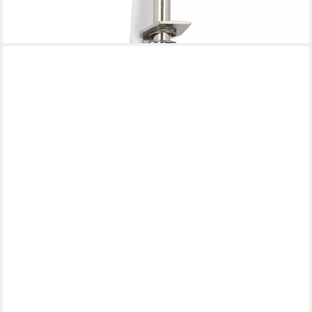
lieferbar - in 3-4 Werktagen bei dir
MS BESCHLÄGE
Bodentürstopper Bodentürstopper Schwarz matt Türpuffer
rutschfest