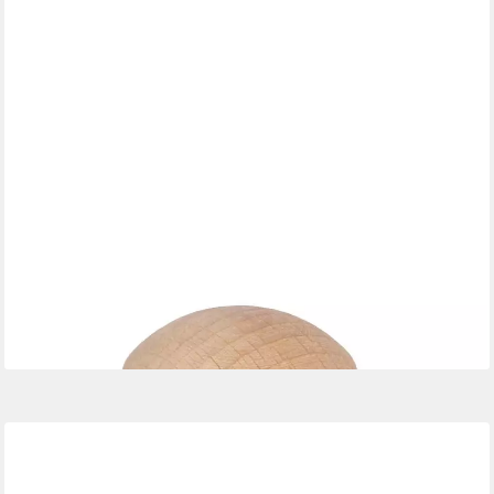
MS BESCHLÄGE
Bodentürstopper Bodentürstopper Holzstopper Gummiring
Türpuffer
3,99 €
lieferbar - in 3-4 Werktagen bei dir