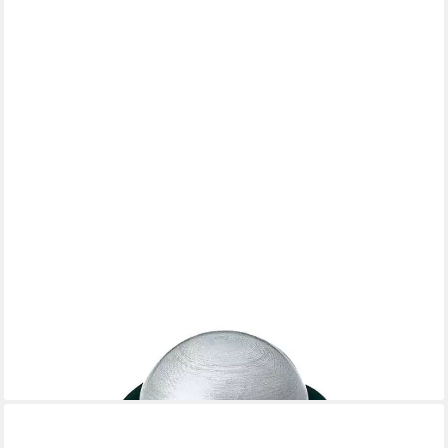
MS BESCHLÄGE
Bodentürstopper Bodentürstopper Edelstahl div Ausführungen
Puffer
3,35 €
UVP
8,99 €
-63%
lieferbar - in 3-4 Werktagen bei dir