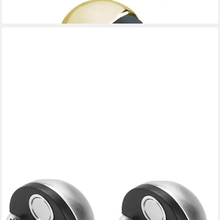
COOL-I ®
Bodentürstopper Edelstahl Türstopper, Selbstklebender Metall
Magnet Türstopper, für Glastüren Balkontüren 2er Set