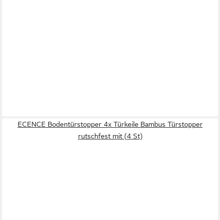
ECENCE Bodentürstopper 4x Türkeile Bambus Türstopper
rutschfest mit (4 St)