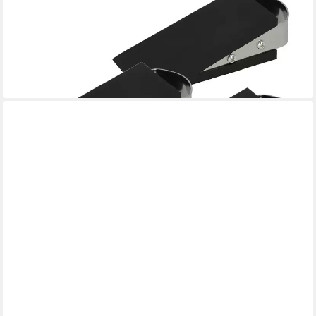
Bodentürstopper Türstopper Schwarz 4 Stück, Gummi Keil
rutschfest,12 x 5 x 3 cm (Vorteilspack, 4 St), Passend für alle
Türen und Böden
11,99 €
(3,00 €/ 1 Stk)
lieferbar - in 4-5 Werktagen bei dir