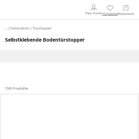
Mein Konto
Merkzettel
Warenkorb
…
Dekoration
Türstopper
Selbstklebende Bodentürstopper
158 Produkte