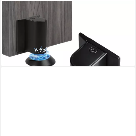
AFKSMILE
Bodentürstopper Magnetischer Türstopper Boden, Magnetic
Door Stopper Selbstklebend, Türpuffer Wandschutz
Türfeststeller mit Klebeband & Schrauben
16,99 €
UVP
29,99 €
-43%
lieferbar - in 6-7 Werktagen bei dir