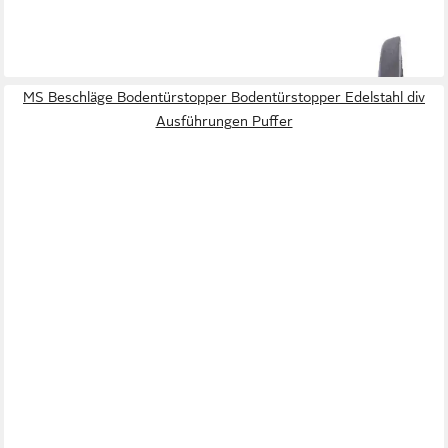
6,20 €
UVP
8,99 €
-31%
lieferbar - in 3-4 Werktagen bei dir
MS Beschläge Bodentürstopper Bodentürstopper Edelstahl div
Ausführungen Puffer