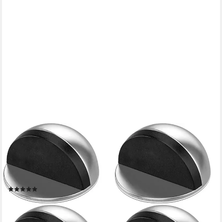
BLINGBIN
Bodentürstopper 4 Stück Edelstahl Türstopper Boden
Selbstklebend mit Gummipuffern (4er Set, 4 St., 4pcs),
Türstopper Boden Kleben mit 3M Magnet Klebepads zum Schutz
von Türen
(2)
ab 13,99 €
UVP
29,99 €
-53%
lieferbar - in 4-5 Werktagen bei dir