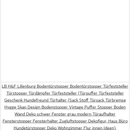
LB H&F Lilienburg Bodentürstopper Bodentürstopper Türfeststeller
Türstopper Türdämpfer Türfeststeller (Türpuffer Türfeststeller
Geschenk Hundefreund Türhalter (Sack Stoff Türsack Türbremse
Hygge Skan Design Bodenstopper Vintage Puffer Stopper Boden
Wand Deko schwer Fenster grau modern Türaufhalter
Fensterstopper Fensterhalter Zugluftstopper Dekofigur, Haus Büro
Hundetürstopper Deko Wohnzimmer Flur innen Ideen),