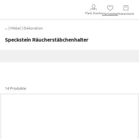
Mein Konto
Merkzettel
Warenkorb
…
Möbel
Dekoration
Speckstein Räucherstäbchenhalter
14 Produkte