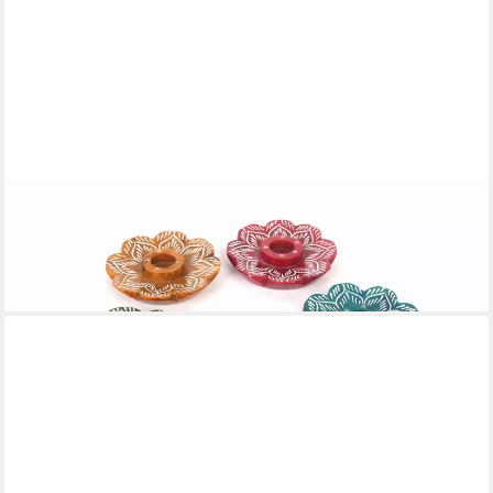
EL PUENTE
Räucherstäbchen-Halter Räucherstäbchenhalter "Flower",
Handmade
4,99 €
in 6-7 Werktagen bei dir