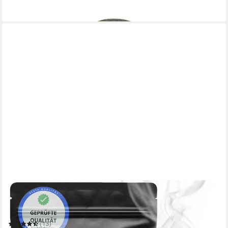
in 2-3 Werktagen bei dir
INCENSERA
Räucherstäbchen-Halter Palo Santo Holz Sticks, Räucherholz
heiliges Holz Duftholz Holy Wood
(13)