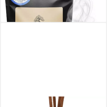
16,90 €
UVP
25,90 €
(2,11 €/ 1 Stk)
-35%
in 2-3 Werktagen bei dir
GURU-SHOP
Räucherstäbchen-Halter Speckstein Räucherstäbchenhalter -