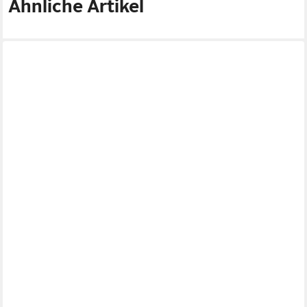
Ähnliche Artikel
NKLAUS
Räucherstäbchen Speckstein Dose für Weihrauch dunkelgrün Ø
10 cm Deckel Räucherstäbche
31,99 €