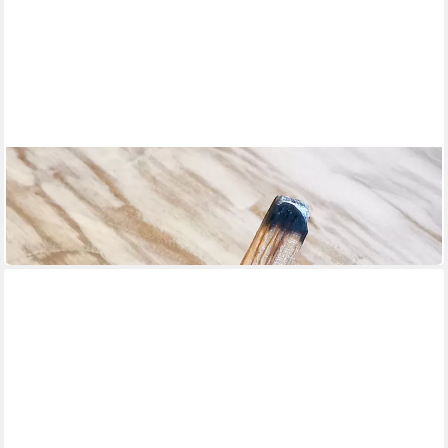
IMPULSE INNOVATION
Räucherstäbchen-Halter Palo Santo Räucherwerk-Halter,
Lotus, Speckstein, 10x3 cm, 250g
18,39 €
in 3-4 Werktagen bei dir