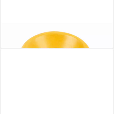
EL PUENTE
Räucherstäbchen-Halter Räucherstäbchenhalter, Handmade
7,99 €
in 6-7 Werktagen bei dir