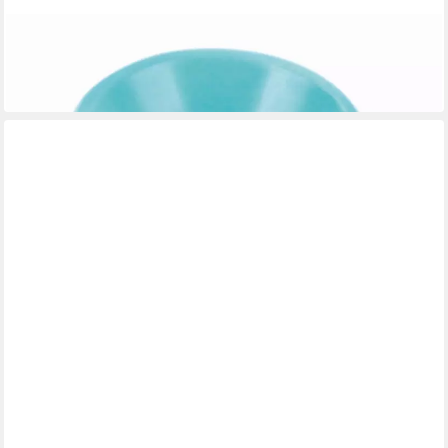
EL PUENTE
Räucherstäbchen-Halter Räucherstäbchenhalter, Handmade
7,99 €
in 6-7 Werktagen bei dir
EL PUENTE