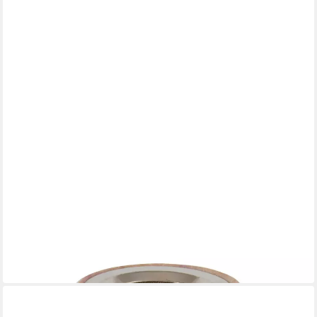
NKLAUS
Räucherstäbchen-Halter 9x9 cm Naturfarbe Speckstein
Rauchgefäß Baum Motiv Sieb Ø 9 Weihrauch
34,99 €
in 2-3 Werktagen bei dir