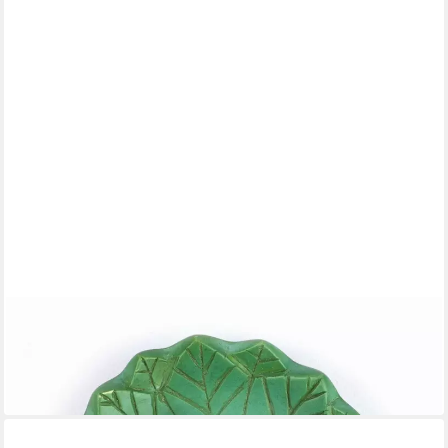
EL PUENTE
Räucherstäbchen-Halter
Räucherstäbchenhalter/Kerzenständer "Blätter", Handmade
9,99 €
in 6-7 Werktagen bei dir