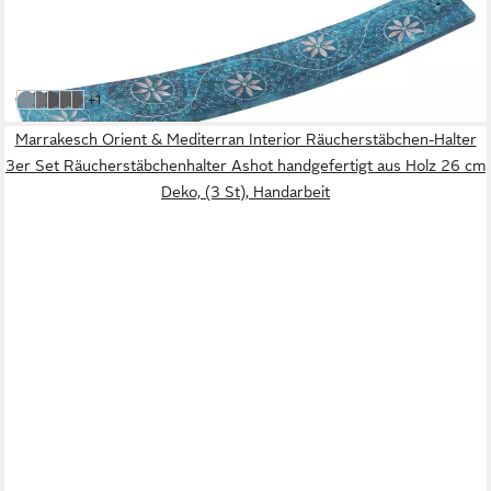
Räucherstäbchen-Halter Speckstein Räucherstäbchenhalter -
Ranke/ blau
14,90 €
in 2-3 Werktagen bei dir
weitere Farben:
+1
Ranke/ blau
Ranke/schwarz
Ornament
Blume
Blume des Lebens
Marrakesch Orient & Mediterran Interior Räucherstäbchen-Halter
3er Set Räucherstäbchenhalter Ashot handgefertigt aus Holz 26 cm
Deko, (3 St), Handarbeit