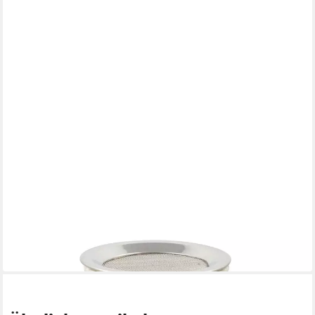
NKLAUS
Räucherstäbchen-Halter Rauchgefäß mit Sieb aus Speckstein
10 x 7,5 cm Teelicht Stövchen für W
36,99 €
in 2-3 Werktagen bei dir