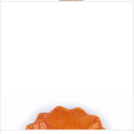
EL PUENTE
Räucherstäbchen-Halter
Räucherstäbchenhalter/Kerzenständer "Blätter", Handmade
9,99 €
in 6-7 Werktagen bei dir