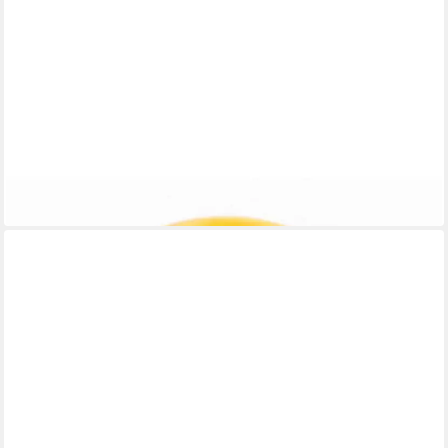
EL PUENTE
Räucherstäbchen-Halter Räucherstäbchenhalter, Handmade
7,99 €
in 6-7 Werktagen bei dir