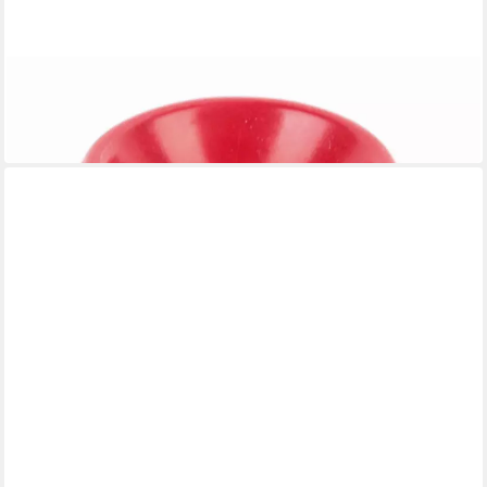
EL PUENTE
Räucherstäbchen-Halter Räucherstäbchenhalter, Handmade
7,90 €
in 6-7 Werktagen bei dir