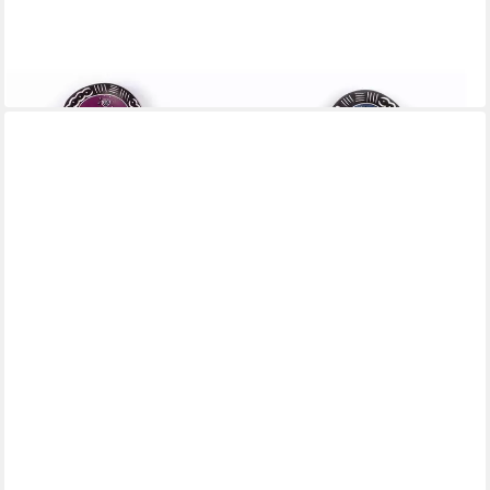
Räucherstäbchen-Halter Räucherstäbchenhalter "Herz",
Handmade
9,99 €
in 6-7 Werktagen bei dir
EL PUENTE