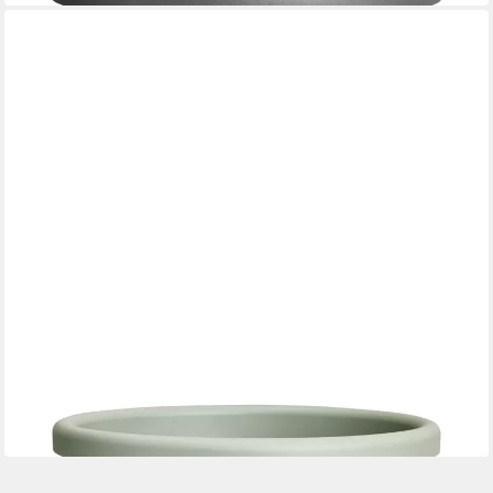
ELHO
Pflanzkübel Elho Blumentopf Algarve Cilindro Ø 48 x 40 cm
25,29 €
in 4-5 Werktagen bei dir