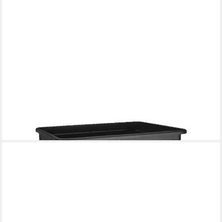
ELHO
Anzuchttopf Elho Anzuchttisch Super XXL Kunststoff 77 x 58
cm
ab 90,29 €
in 5-6 Werktagen bei dir