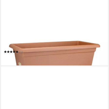
ELHO
Pflanzkübel Elho Pflanztopf Green Basics Garden XXL tonrot
(1)
25,29 €
in 4-5 Werktagen bei dir