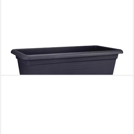
ELHO
Pflanzkübel Elho Pflanztopf Green Basics Garden XXL schwarz
60
25,29 €
in 4-5 Werktagen bei dir