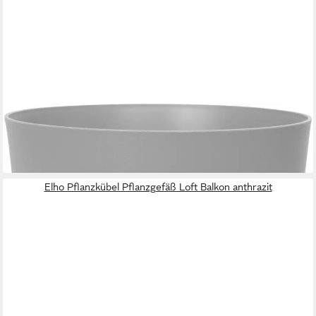
ELHO
Pflanzkübel Elho Pflanztopf Vibia Ø 39 x 33,4 cm anthrzait
24,09 €
in 4-5 Werktagen bei dir
Elho Pflanzkübel Pflanzgefäß Loft Balkon anthrazit