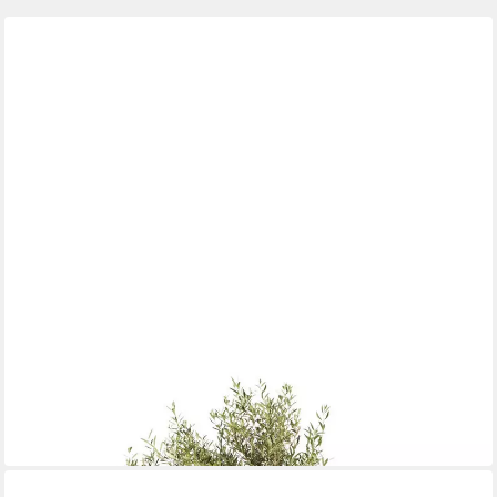
ELHO
Pflanzkübel Elho Blumentopf Algarve Cilindro Ø 48 x 40 cm
25,29 €
in 4-5 Werktagen bei dir