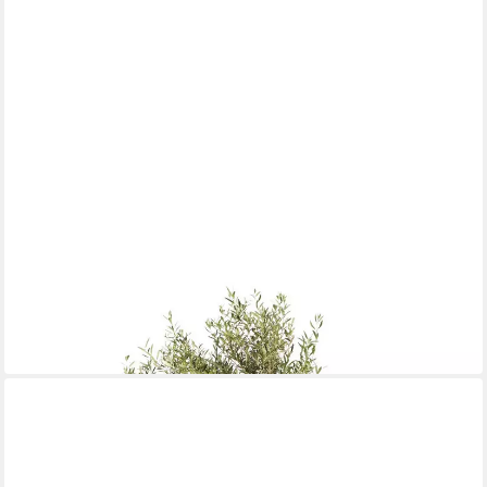
ELHO
Pflanzkübel Elho Blumentopf Algarve Cilindro Ø 40 x 33 cm
20,29 €
in 4-5 Werktagen bei dir