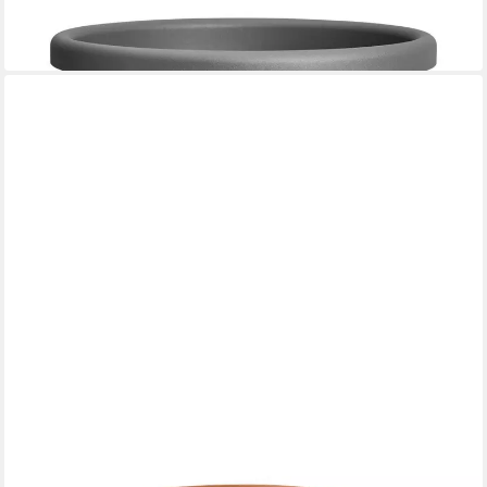
Pflanzkübel Elho Blumentopf Algarve Cilindro Ø 58 x 48 cm
ab 42,29 €
in 4-5 Werktagen bei dir
ELHO
Pflanzkübel Elho Pflanztopf Green Basics Ø 35 x 32 cm
ab 9,54 €