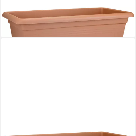
ELHO
Pflanzkübel Elho Pflanztopf Green Basics Garden XXL tonrot
32,79 €
in 4-5 Werktagen bei dir