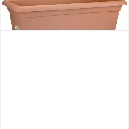
ELHO
Pflanzkübel Elho Pflanztopf Green Basics Garden XXL tonrot
100
40,19 €
in 4-5 Werktagen bei dir
ELHO