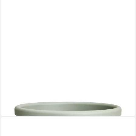
ELHO
Pflanzkübel Elho Blumentopf Algarve Cilindro Ø 40 x 33 cm
20,29 €
in 4-5 Werktagen bei dir