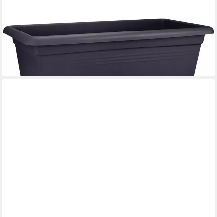
ELHO
Pflanzkübel Elho Pflanzkasten Green Basics XXL schwarz 96,6
cm
40,19 €
in 4-5 Werktagen bei dir