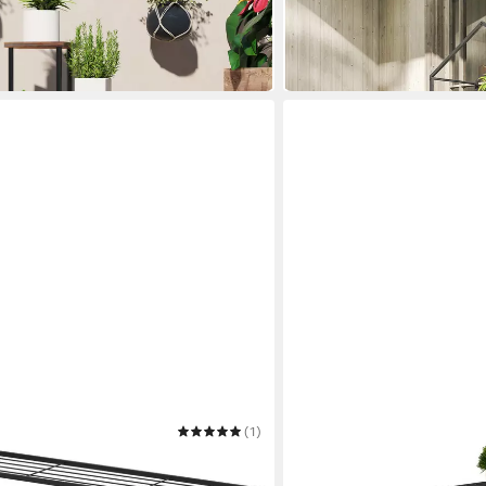
-36%
in 2-3 Werktagen bei dir
(1)
RELAXDAYS
Pflanzentreppe Blumenrega
34,99 €
UVP
59,99 €