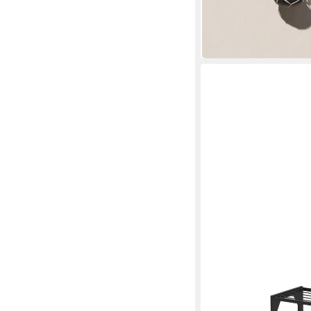
33,99 €
UVP
83,90 €
-59%
in 2-3 Werktagen bei dir
COSTWAY
Pflanzentreppe
69,99 €
UVP
93,99 €