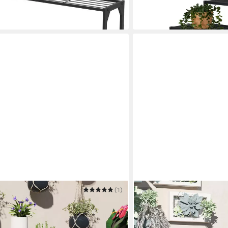
-42%
in 2-3 Werktagen bei dir
(1)
OUTSUNNY
en Außen, aus Stahl, Holz,
Pflanzentreppe für Innen 
hoch
70 cm hoch
60,90 €
UVP
110,90 €