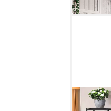
-45%
in 2-3 Werktagen bei dir
DANDIBO
Pflanzentreppe Wohnz
96578 Blumenregal B
54,99 €