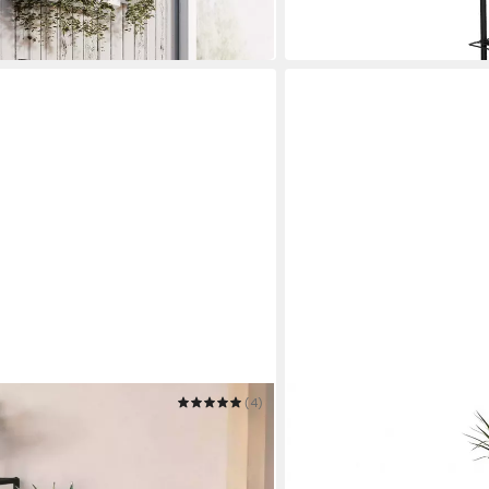
in 5-6 Werktagen bei dir
(4)
SPETEBO
immer Metall Schwarz 6 Ebenen
Pflanzentreppe Rechteckig
lumentreppe
3er Set - 95 / 75 / 55
49,95 €