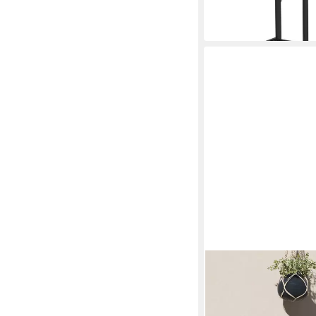
-26%
in 4-5 Werktagen bei dir
OUTSUNNY
Pflanzentreppe für Inn
mehrstöckig, 110 cm 
33,99 €
UVP
83,90 €