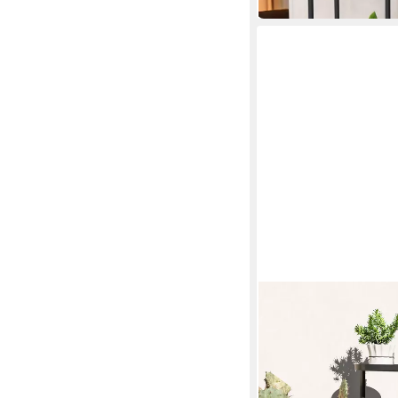
in 2-3 Werktagen bei dir
OUTSUNNY
Pflanzentreppe mit Tab
Metall, mehrstöckig, 
37,99 €
UVP
91,90 €
-59%
in 2-3 Werktagen bei dir