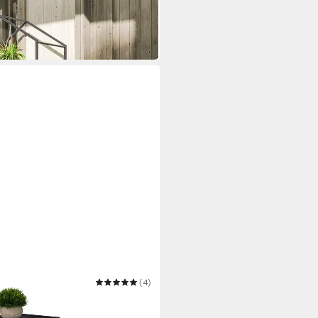
(4)
l aus Metall