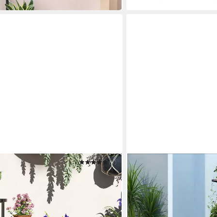
in 3-4 Werktagen bei dir
(1)
SIMLOVEVE
letten, klappbar, für Innen, aus
Pflanzentreppe 8 Schicht
80cm hoch
Blumenregal
35,00 €
UVP
69,99 €
-50%
in 2-3 Werktagen bei dir