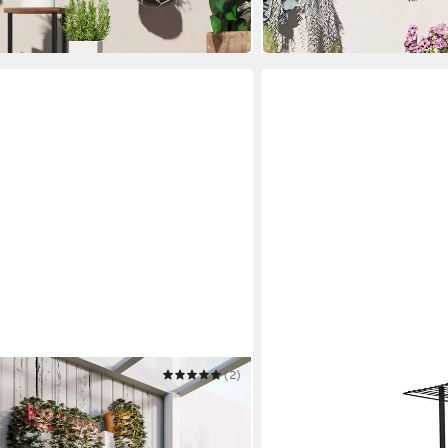
-45%
in 2-3 Werktagen bei dir
(2)
EN.CASA
ngestange, Haken, für Innen, aus
Pflanzentreppe
32,99 €
UVP
58,99 €
-44%