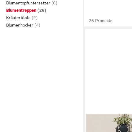
Blumentopfuntersetzer
Blumentreppen
Kräutertöpfe
26 Produkte
Blumenhocker
OUTSUNNY
Pflanzentreppe für Inn
mehrstöckig, 110 cm 