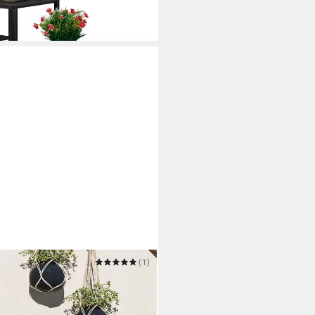
(1)
Außen, aus Metall, mehrstöckig,