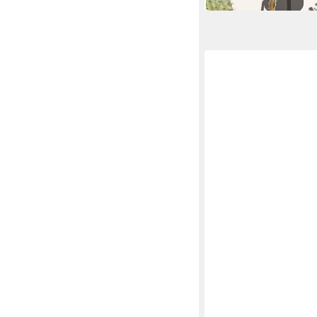
RELAXDAYS
Pflanzentreppe Blumen
19,99 €
UVP
39,99 €
-50%