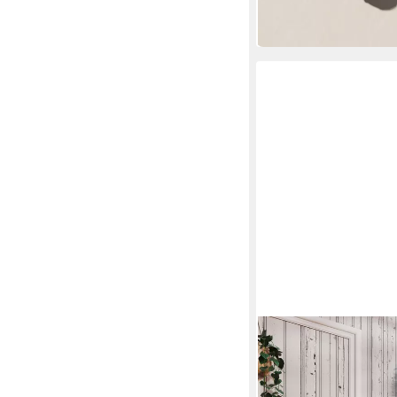
-59%
in 2-3 Werktagen bei dir
OUTSUNNY
Pflanzentreppe mit Hä
Metall, mehrstöckig
60,90 €
UVP
110,90 €