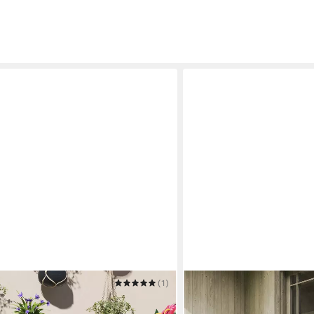
(1)
OUTSUNNY
en Außen, aus Stahl, Holz,
Pflanzentreppe in Hausfor
68,90 €
hoch
UVP
106,90 €