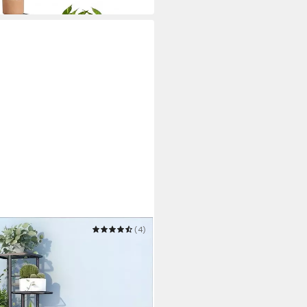
(4)
en 9 Töpfe Schmiedeeisernes