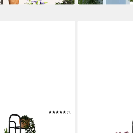
(1)
RELAXDAYS
regal aus Metall mit 6 Ablagen
Pflanzentreppe Schwarzer
14,99 €
UVP
29,99 €
-50%