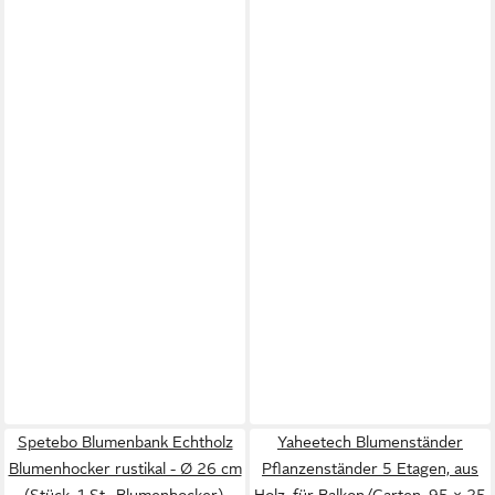
Spetebo Blumenbank Echtholz
Yaheetech Blumenständer
Blumenhocker rustikal - Ø 26 cm
Pflanzenständer 5 Etagen, aus
(Stück, 1 St., Blumenhocker),
Holz, für Balkon/Garten, 95 × 25