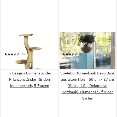
ORIENTAL GALERIE
ORIENTAL GALERIE
Blumenhocker
Blumenhocker Massive Holz
Blumenständer Massiv
Säule Viereckig Podest
Akazie Natur 100 cm
Türkis groß 85cm
(3)
(2)
140,99 €
65,99 €
in 4-5 Werktagen bei dir
in 4-5 Werktagen bei dir
Tribesigns Blumenständer
Spetebo Blumenbank Deko Bank
Pflanzenständer für den
aus altem Holz - 58 cm x 27 cm
Innenbereich, 5 Etagen
(Stück, 1 St., Dekorative
Holzbank), Blumenbank für den
Garten