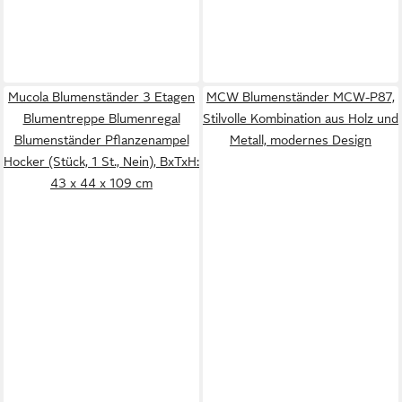
Mucola Blumenständer 3 Etagen
MCW Blumenständer MCW-P87,
Blumentreppe Blumenregal
Stilvolle Kombination aus Holz und
Blumenständer Pflanzenampel
Metall, modernes Design
Hocker (Stück, 1 St., Nein), BxTxH:
43 x 44 x 109 cm