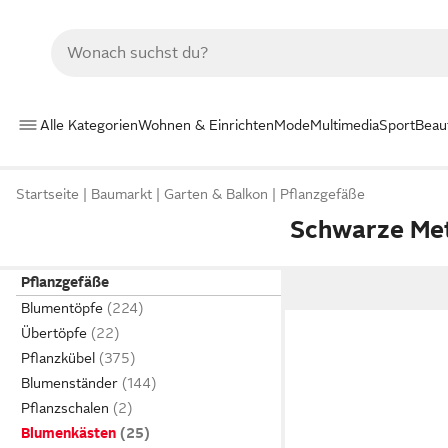
Alle Kategorien
Wohnen & Einrichten
Mode
Multimedia
Sport
Beau
Startseite
Baumarkt
Garten & Balkon
Pflanzgefäße
Schwarze Met
Pflanzgefäße
Blumentöpfe
Übertöpfe
Pflanzkübel
Blumenständer
Pflanzschalen
Blumenkästen