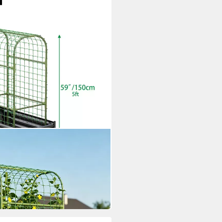
etall, für den Anbau von
x150cm