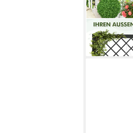
COSTWAY
Blumenkasten
77,99 €
UVP
129,99 €
-40%
in 4-5 Werktagen bei dir