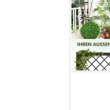
COSTWAY
Blumenkasten
77,99 €
UVP
129,99 €
-40%
in 4-5 Werktagen bei dir