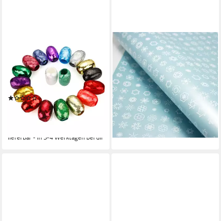
MERRYXMAS
BOW & HUMMINGBIRD
Geschenkband 18x
Geschenkpapier
Kräuselband je 20 Meter -
Geschenkpapier
buntes Geschenkband &
Schneeflocken II
1,25 €
Ringelband, bunte Auswahl
2,50 €
(1)
-50%
6,99 €
UVP
8,99 €
lieferbar - in 2-3 Werktagen bei dir
(0,39 €/ 1 Stk)
-22%
lieferbar - in 3-4 Werktagen bei dir