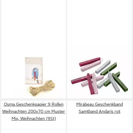
BOW & HUMMINGBIRD
MIRABEAU
Geschenkband
Geschenkband Siegelwachs
Geschenkanhänger Vogel im
12er Set Movique bunt
14,95 €
Schnee
UVP
16,95 €
0,80 €
1,60 €
-12%
lieferbar - in 4-5 Werktagen bei dir
-50%
lieferbar - in 2-3 Werktagen bei dir
Osma Geschenkpapier 9 Rollen
Mirabeau Geschenkband
Weihnachten 200x70 cm Muster
Samtband Andaris rot
Mix, Weihnachten (9St)