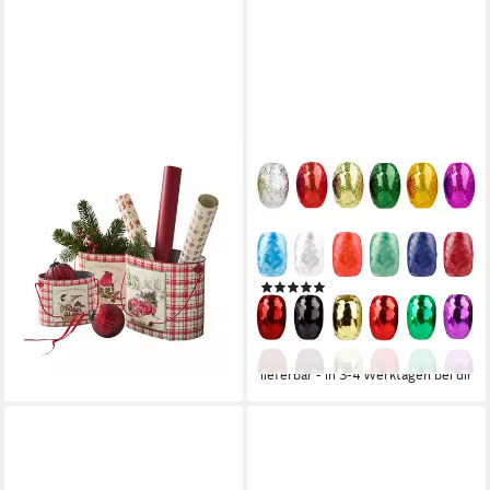
MIRABEAU
HAPPYMAS
Geschenkband Übertopf 3er
Geschenkband 18er
Set Fuzzy rot
Ringelband Set mit bunten
44,95 €
UVP
49,95 €
Farben je 20 Meter -
-10%
Geschenkband
lieferbar - in 4-5 Werktagen bei dir
(1)
6,99 €
UVP
8,99 €
(0,39 €/ 1 Stk)
-22%
lieferbar - in 3-4 Werktagen bei dir