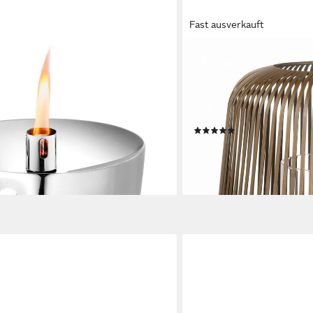
Fast ausverkauft
BLOMUS
, poliert, 17 cm (d)
Windlicht -LITO- Laterne, 
Modernes Design (SIZE M, 1
Glaszylinder), pulverbesch
Outdoorgeeignet
(5)
99,95 €
lieferbar - in 2-3 Werktagen be
+7