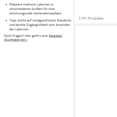
Platziere mehrere Laternen in
verschiedenen Größen für eine
stimmungsvolle Gartenatmosphäre.
1.191 Produkte
Tipp: Achte auf windgeschützte Standorte
und leichte Zugänglichkeit zum Anzünden
der Laternen.
Noch Fragen? Hier geht's zum
Ratgeber
Sturmlaternen ›
BLOMUS
Windlicht -CALMA- Gla