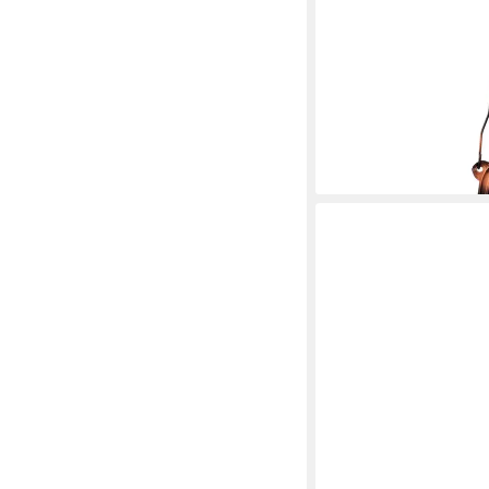
NKLAUS
Windlicht Sturmlater
bronzefarben 31x14cm
Petroleumlampe)
37,99 €
lieferbar - in 2-3 Werktag