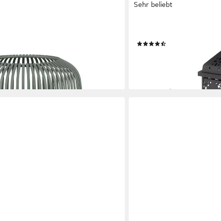
Sehr beliebt
RELAXDAYS
 Laterne -LITO-
Windlicht 3er Laternen Set
(23)
48,99 €
UVP
89,99 €
en bei dir
-46%
lieferbar - in 2-3 Werktagen be