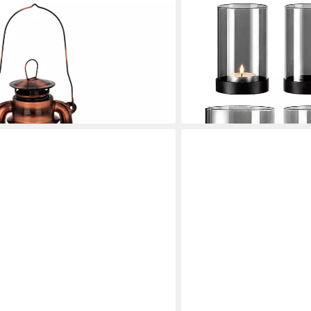
RELAXDAYS
ne Petroleumlampe Eisen
Windlicht Rauchglas im 6e
29,99 €
 Feuerhand Marit (Petroleumlampe,
UVP
59,99 €
-50%
lieferbar - in 2-3 Werktagen be
en bei dir