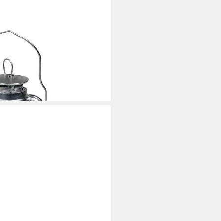
 Adventure Zink Petroleumlampe
i dir