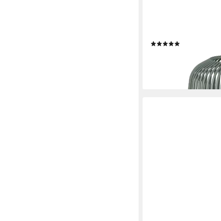
BLOMUS
Kerzenlaterne Blomus
(32)
44,95 €
lieferbar - in 2-3 Werktag
+9