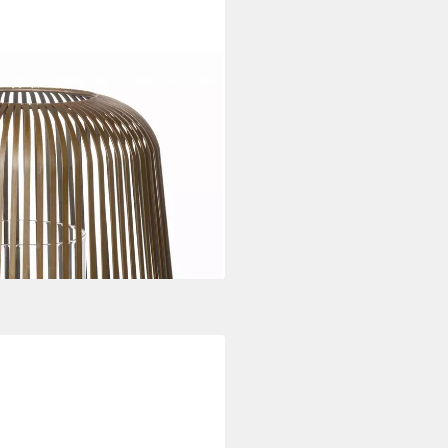
Windlicht, Kerzenhalter:
 St., inkl. innenliegendem
ichtete Stahlstreben,
i dir