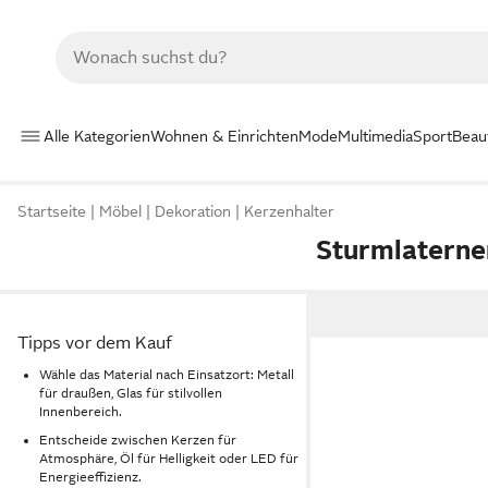
Alle Kategorien
Wohnen & Einrichten
Mode
Multimedia
Sport
Beau
Startseite
Möbel
Dekoration
Kerzenhalter
Sturmlaterne
Tipps vor dem Kauf
Wähle das Material nach Einsatzort: Metall
für draußen, Glas für stilvollen
Innenbereich.
Entscheide zwischen Kerzen für
Atmosphäre, Öl für Helligkeit oder LED für
Energieeffizienz.