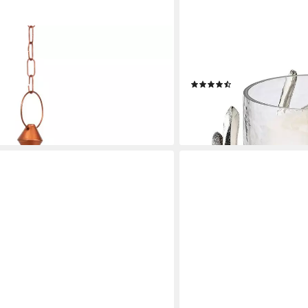
 MEDITERRAN INTERIOR
EDZARD
lische Hängelaterne Lalita aus Glas
Windlicht Kingston, Silber
 (1 St), Handarbeit
11 cm
(15)
39,80 €
lieferbar - in 3-4 Werktagen be
en bei dir