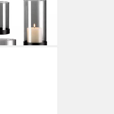
r Set mit Fuß
i dir