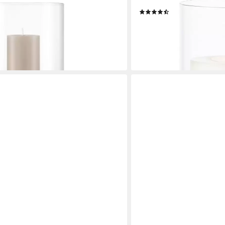
(1 St., SIZE M), Exklusive
Glas, Ø 13 c, H 35,5 cm
(7)
rtigt, Verschiedene Größen & Farben
78,80 €
lieferbar - in 3-4 Werktagen be
en bei dir