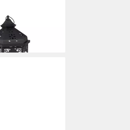
 Metall
i dir