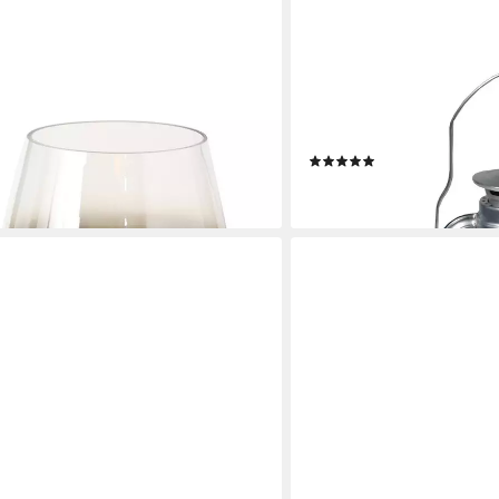
MFH
las, Silber Metallic, 20 x 18 cm
Hängeleuchte - Military &
Silber 1 St.
(1)
en bei dir
20,88 €
lieferbar - in 2-3 Werktagen be