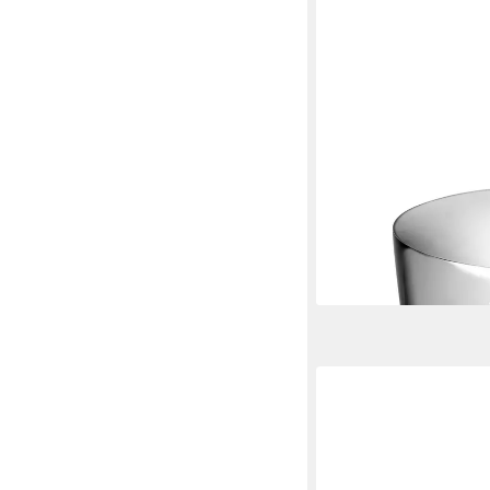
PHILIPPI
Gartenfackel, Edelstahl
49,90 €
lieferbar in 3 Wochen