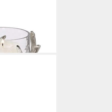
-Optik, Geweih-Motiv, H 10 cm, Ø
i dir