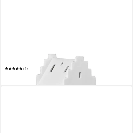
RÄDER
Teelichthalter räder Giebeldach Kerzenständer Teelicht weiß
(1)
ab 24,99 €
in 3-4 Werktagen bei dir