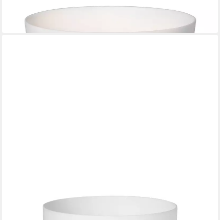
Windlicht
ab 19,99 €
in 3-4 Werktagen bei dir
RÄDER DESIGN STORIES
Teelichthalter Poesielicht Pusteblumeweiß 9cm
19,99 €