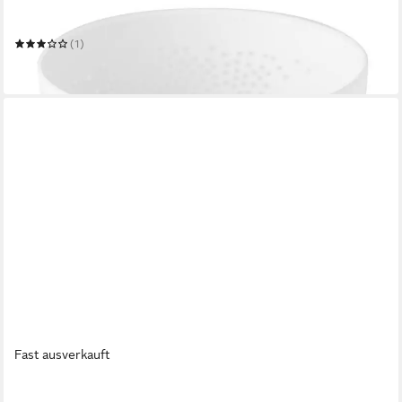
RÄDER
Windlicht
(1)
ab 14,99 €
in 3-4 Werktagen bei dir
Fast ausverkauft
RÄDER