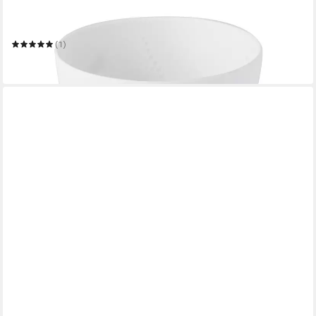
RÄDER DESIGN STORIES
Teelichthalter Poesielicht klein Vögel weiß 6,5cm
(1)
ab 14,99 €
in 3-4 Werktagen bei dir