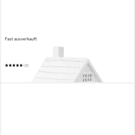
Fast ausverkauft
RÄDER
Windlicht
(3)
29,99 €
in 3-4 Werktagen bei dir