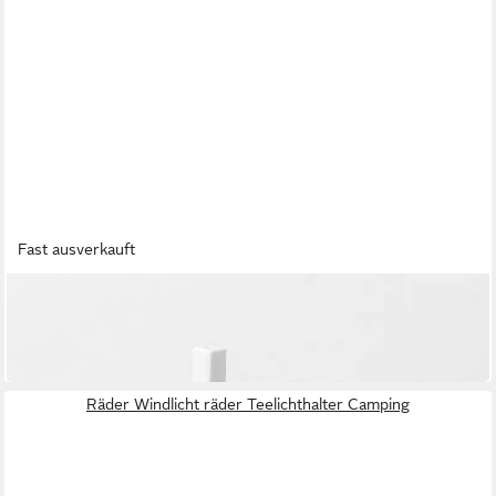
Fast ausverkauft
RÄDER
Windlicht
17,99 €
in 3-4 Werktagen bei dir
Räder Windlicht räder Teelichthalter Camping