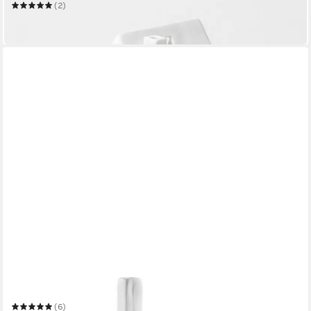
(2)
17,99 €
in 3-4 Werktagen bei dir
RÄDER DESIGN
Teelichthalter Lichthaus Zeit
(6)