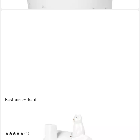
in 3-4 Werktagen bei dir
Fast ausverkauft
RÄDER
Teelichthalter räder Porzellangeschichten Lichthaus Katze
Weiß
(1)
19,99 €