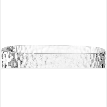
LEONARDO
Windlicht MARTELLO 21 cm
35,14 €
in 4-5 Werktagen bei dir