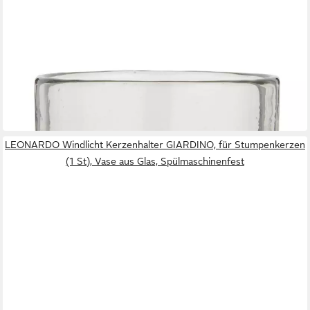
IB LAURSEN
Windlicht Windlicht HURRICANE S klar, Ø15x16cm
22,95 €
in 2-3 Werktagen bei dir
LEONARDO Windlicht Kerzenhalter GIARDINO, für Stumpenkerzen
(1 St), Vase aus Glas, Spülmaschinenfest