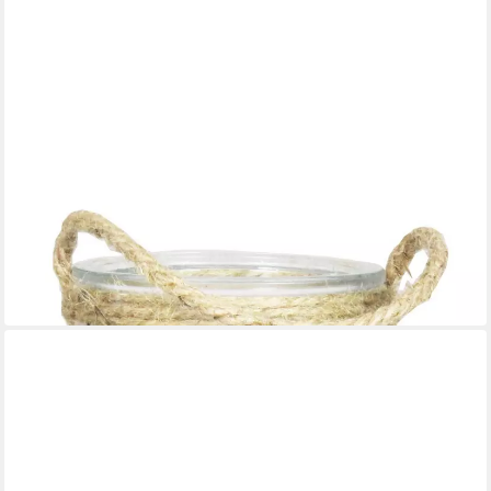
INNA-GLAS
Windlicht Kerzanglas Akili mit Henkel, längsstreifen, klar,
13,5cm, Ø15cm
9,90 €
in 4-5 Werktagen bei dir