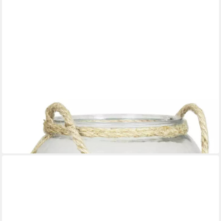
INNA-GLAS
Windlicht Kerzen Kugelvase Davy aus Glas, mit Henkel, klar, 15
cm, Ø 18 cm
15,90 €
in 4-5 Werktagen bei dir