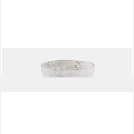
MIRABEAU
Windlicht Windlicht Nareli antikweiß
31,95 €
in 2-3 Werktagen bei dir