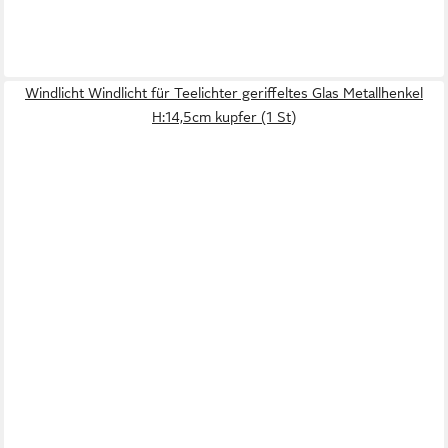
Windlicht Windlicht für Teelichter geriffeltes Glas Metallhenkel
H:14,5cm kupfer (1 St)