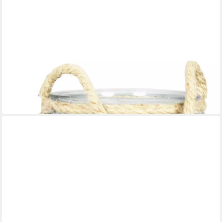
INNA-GLAS
Windlicht Windlichthalter DAPHNEY mit Henkel, klar, 16,5cm,
Ø14cm
14,90 €
in 4-5 Werktagen bei dir