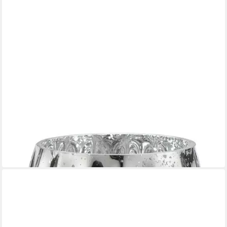
CASA NOVA
Windlicht Windlicht EMASA, Transparent, Ø 12 cm
25,59 €
in 2-3 Werktagen bei dir