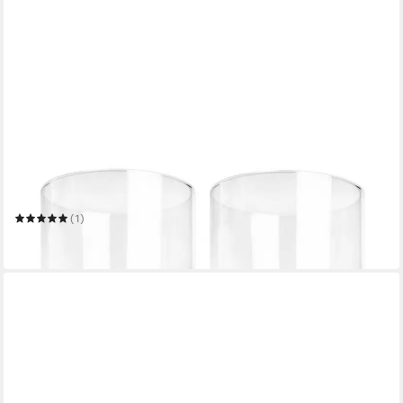
SENDEZ
Windlicht 2 x Glaszylinder ohne Boden H:20cm Ø10cm
Windgläser
(1)
19,99 €
in 2-3 Werktagen bei dir