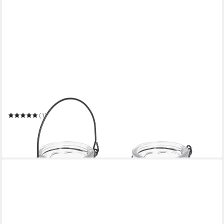
RELAXDAYS
Windlicht Glas 12er Set
(1)
18,99 €
UVP
39,99 €
-53%
in 2-3 Werktagen bei dir