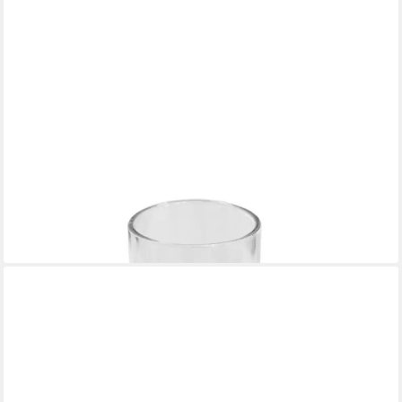
BLOMUS
Windlicht Glas für Gartenwindlicht Faro ArtikelNr. 65072 /
65090 Ersatzteil
12,28 €
in 2-3 Werktagen bei dir