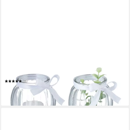
RELAXDAYS
Windlicht Transparentes Windlicht im 12er Set
(8)
17,99 €
UVP
39,99 €
-55%
in 2-3 Werktagen bei dir