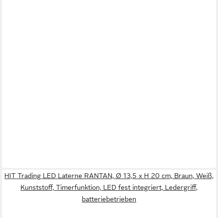
HIT Trading LED Laterne RANTAN, Ø 13,5 x H 20 cm, Braun, Weiß,
Kunststoff, Timerfunktion, LED fest integriert, Ledergriff,
batteriebetrieben