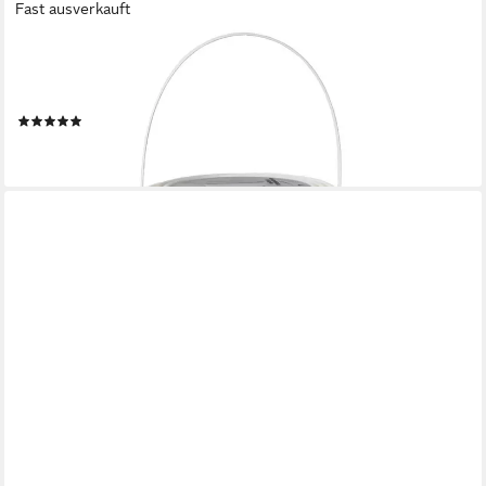
Fast ausverkauft
STAR TRADING
LED Solarleuchte Rotang, Kleine Solar-Laterne,Rotang mit LED-
Kerze, Dämmerungssensor, outdoor
(1)
24,09 €
lieferbar - in 4-5 Werktagen bei dir