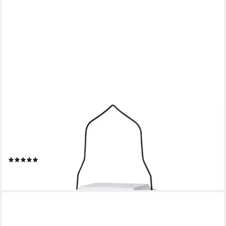
STAR TRADING
LED Laterne LED Laterne mit LED Kerze H: 23cm
Batteriebetrieb Timer weiß, LED Classic, warmweiß (2100K bis
3000K)
(4)
17,99 €
lieferbar - in 2-3 Werktagen bei dir