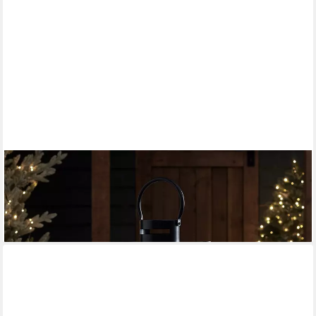
LIGHTS4FUN
LED Laterne Große Malvern Batterie LED Laterne, LED fest
integriert
79,99 €
lieferbar - in 5-6 Werktagen bei dir