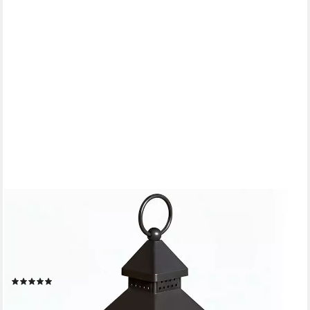
EAXUS
LED Laterne Sturmlaterne mit Flammeneffekt Kerze -
Wohnzimmer & Garten, Täuschend echter Flackereffekt, LED
fest integriert, Warmweiß, Flackerndes Windlicht mit Milchglas-
Optik
(1)
ab 11,99 €
UVP
14,99 €