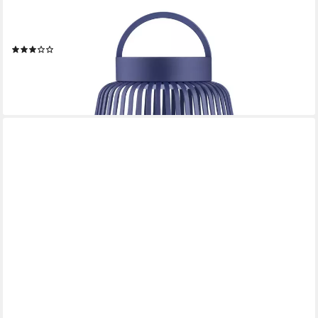
Kaltweiß, Outdoor geeignet, Stufenlos dimmbar, versch.
Lichtfarben, USB-C
Produktdatenblatt
(2)
39,95 €
lieferbar - in 2-3 Werktagen bei dir