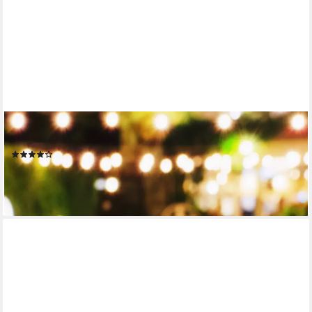
RELAXDAYS
LED Laterne 2er Set
(10)
17,99 €
UVP
39,99 €
-55%
lieferbar - in 2-3 Werktagen bei dir