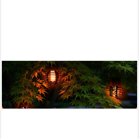
SPETEBO
LED Laterne LED Solar Laterne klein - 6er Set, mit
Flammeneffekt, LED fest integriert, orange (Feuerfarben),
Dämmerungssensor
17,95 €
lieferbar - in 3-4 Werktagen bei dir