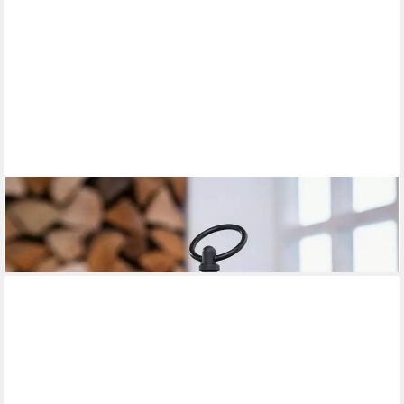
HOME-TRENDS24.DE
LED Laterne LED Laterne Tischkamin Tischdeko Schwarz Klein
19,90 €
lieferbar - in 4-5 Werktagen bei dir