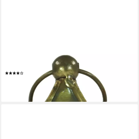
GURU-SHOP
Laterne Glaslaterne, Windlicht, Teelichthalter aus..
(2)
8,90 €
lieferbar - in 2-3 Werktagen bei dir