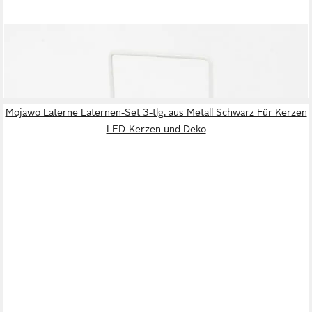
TREND LINE
Laterne TrendLine Deko-Laterne Metall 15 x 12 cm weiß
5,14 €
lieferbar - in 4-5 Werktagen bei dir
Mojawo Laterne Laternen-Set 3-tlg. aus Metall Schwarz Für Kerzen
LED-Kerzen und Deko