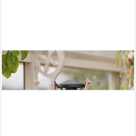
LIGHTS4FUN
LED Laterne Kleine "Brixham" TruGlow® LED-Laterne mit Griff in
Lederoptik
24,99 €
lieferbar - in 5-6 Werktagen bei dir