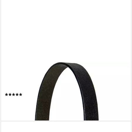
STAR TRADING
LED Laterne Laterne Linterna, Timerfunktion, LED fest
integriert, Warmweiß, Batterie-Laterne, Timer 6/18, LEDs,
portable Laternenform
(1)
19,70 €
UVP
21,90 €
-10%
lieferbar - in 6-8 Werktagen bei dir