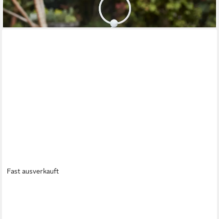
39,99 €
lieferbar - in 5-6 Werktagen bei dir
Fast ausverkauft
BLOMUS
LED Laterne -LITO LED- Mobile Outdoor Akku Leuchte,
Außenleuchte: Modernes Design, LED, 2700K-4000K, Warm- bis