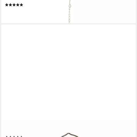
(1)
20,95 €
lieferbar - in 5-6 Werktagen bei dir
MIRABEAU
LED Laterne LED-Laterne Oxcroft antikbraun