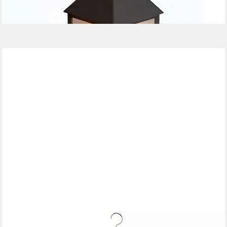
-20%
lieferbar - in 3-4 Werktagen bei dir
MIRABEAU
LED Laterne LED-Laterne Cornell antikweiß