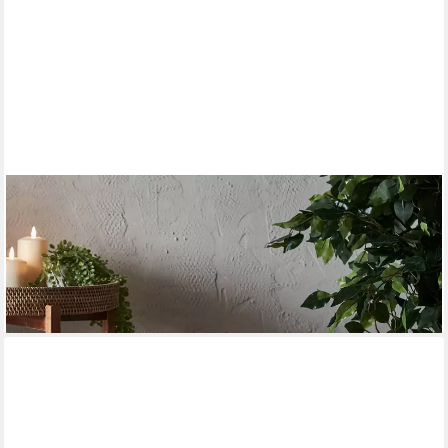
LIGHTS4FUN
LED Laterne 45cm Albury Gartenlaterne mit TruGlow® Outdoor
Kerze
44,99 €
UVP
64,99 €
-31%
lieferbar - in 5-6 Werktagen bei dir