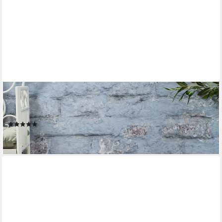
LIGHTS4FUN
LED Laterne 45cm Albury Gartenlaterne weiß mit TruGlow®
Outdoor Kerze, LED fest integriert
(1)
44,99 €
lieferbar - in 5-6 Werktagen bei dir