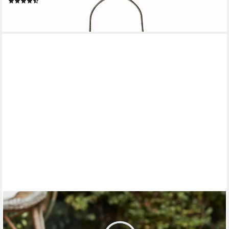
(3)
25,95 €
lieferbar - in 4-5 Werktagen bei dir
LIGHTS4FUN
LED Laterne Kleine weiße "Perth" Gartenlaterne mit TruGlow®
LED-Kerze