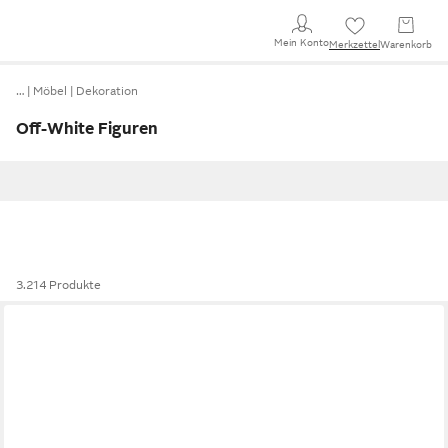
Mein Konto
Merkzettel
Warenkorb
…
Möbel
Dekoration
Off-White Figuren
3.214 Produkte