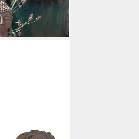
, 45cm große Steinfigur
i dir