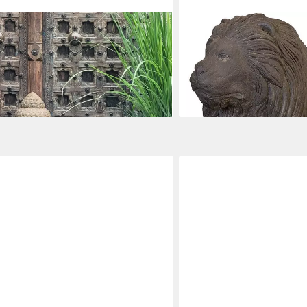
KRINES HOME
ur sitzend Greenstone Antik hand on
Dekofigur Große Steinfig
etterfest, groß, Garten
Steinguss/liegender Steinl
für Haus und Garten aus S
399,00 €
lieferbar - in 6-8 Werktagen be