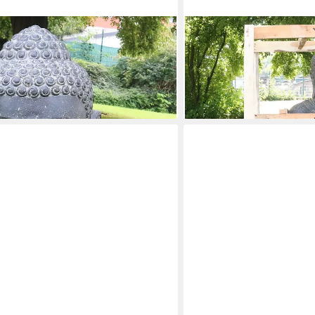
ORIENTAL GALERIE
f Gartenfigur aus Lavastein Schwarz
Dekofigur XXL Buddha Figu
Sitzend 150 cm Chakra (1 
1.499,99 €
lieferbar in 2 Wochen
en bei dir