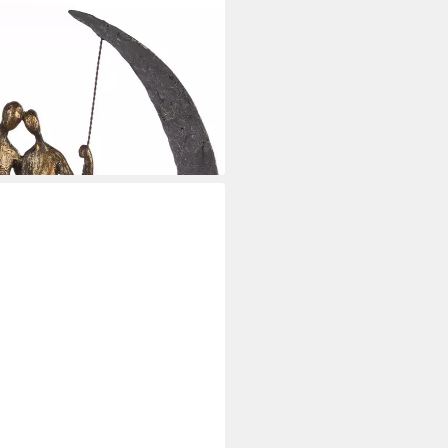
 bronzefarben/grau (1 St),
sin
i dir