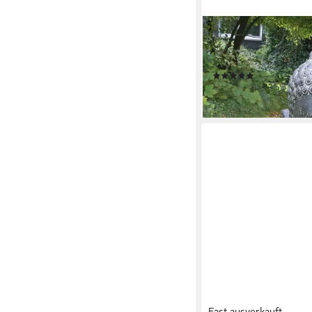
ORIENTAL GALERIE
Dekofigur Buddha Kop
55 cm (1 St)
(1)
117,99 €
lieferbar - in 5-6 Werktag
Fast ausverkauft