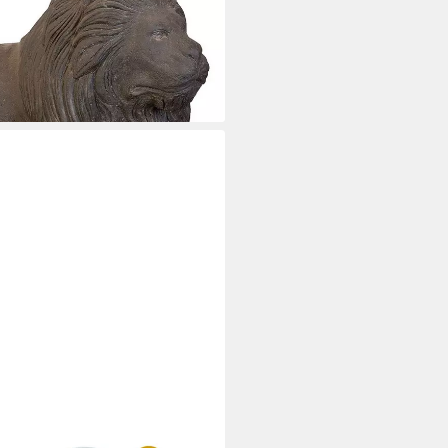
ur Löwe 80 cm
öwe rechts, Gartenfigur für
i dir