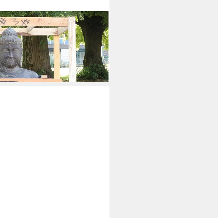
r Gartenfigur aus Lavastein
St)