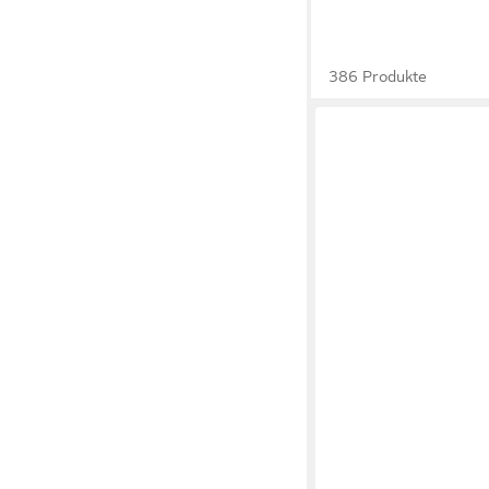
386 Produkte
K&L WALL ART
Buddhafigur Büste Fe