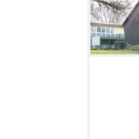
ORIENTAL GALERIE
Dekofigur Große Devi
St)
499,00 €
lieferbar in 2 Wochen