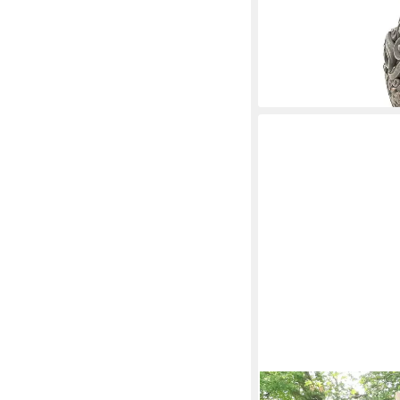
meditierende Budha K
aus Kunststein
54,99 €
UVP
69,99 €
-21%
lieferbar - in 4-5 Werktag
ORIENTAL GALERIE