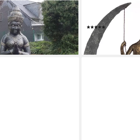
CASABLANCA BY GILDE
 Garten Figur Beton GRC 153 cm (1
Dekofigur Skulptur Swing,
bronzefarben/grau, Polyre
(2)
ab 75,46 €
UVP
119,00 €
-37%
lieferbar - in 2-3 Werktagen be