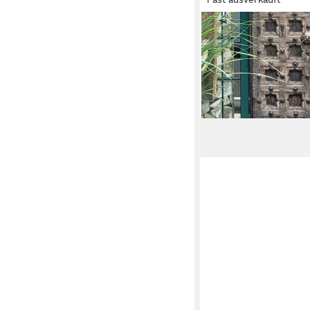
ORIENTAL GALERIE
Dekofigur Buddha Fig
knee 100 cm (1 St), W
599,00 €
lieferbar in 2 Wochen