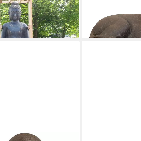
große Buddha Garten Steinfigur
Dekofigur Große Steinfig
est, groß, Garten
Steinguss/liegender Steinl
Haus und Garten
399,00 €
lieferbar - in 6-8 Werktagen be
ONLINE-FUCHS