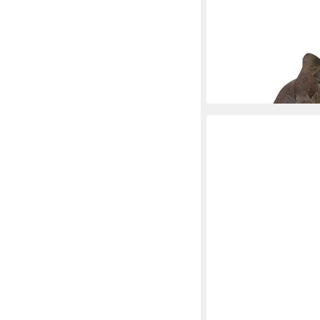
Dekofigur Mönch Figu
Steinmönch für Haus 
349,00 €
lieferbar - in 6-8 Werktag