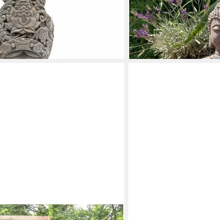
opf (44cm groß), Fensterbankdeko
Shui Deko (1, Gartenfigur)
(17)
52,99 €
UVP
64,99 €
-18%
lieferbar - in 4-5 Werktagen be
en bei dir
KRINES HOME