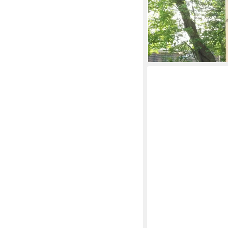
Dekofigur XXL Lebens
190 cm (1 St), Wetterf
699,00 €
lieferbar in 2 Wochen
KRINES HOME