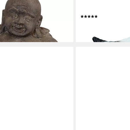
r 75cm Steinguss/Fröhlicher
Dekofigur Möwe Fiete für
und Garten, wetterfest
Dekoration, Teichdeko (Ga
(3)
24,44 €
UVP
39,99 €
en bei dir
-39%
lieferbar - in 3-4 Werktagen be