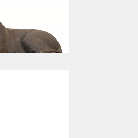
ur 80cm Löwe
öwe Links, Steinfigur/Skulptur
teinguss
i dir