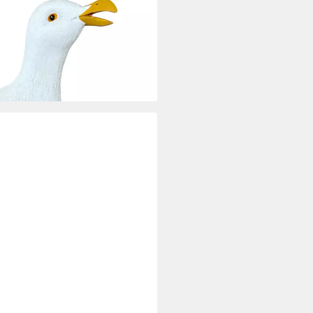
 außen geeignet - Martime
rtenfiguren), 28 cm groß
i dir