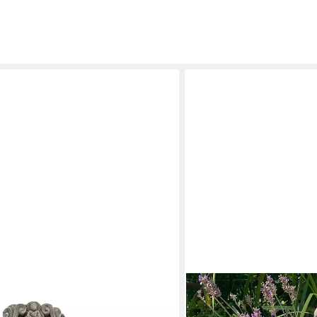
K&L WALL ART
ng Shui Deko Buddha Statue
Buddhafigur Boho Buddha 