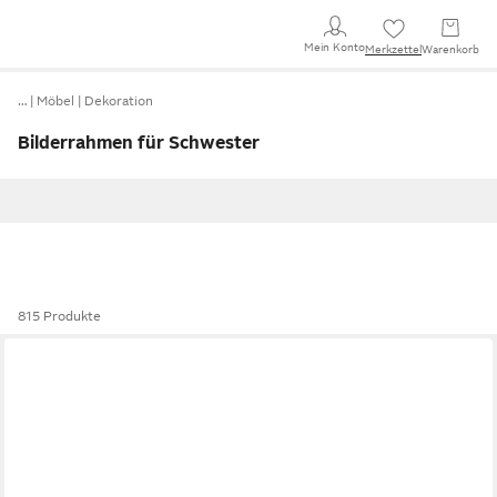
Mein Konto
Merkzettel
Warenkorb
…
Möbel
Dekoration
Bilderrahmen für Schwester
815 Produkte