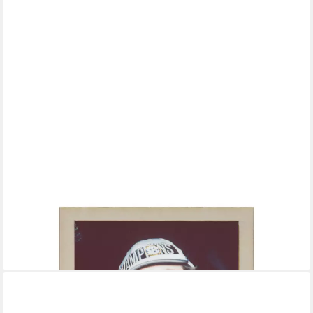
WANDSTYLE
Bilderrahmen für Polaroid, aus Holz mit Gravur "Bestes Kind",
ideale Sofortbild-Rahmung
5,99 €
lieferbar - in 2-3 Werktagen bei dir