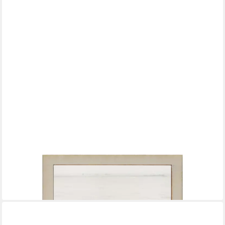
WANDSTYLE
Bilderrahmen für Polaroid, aus Holz mit Gravur "Beste Mama",
ideale Sofortbild-Rahmung
5,99 €
lieferbar - in 2-3 Werktagen bei dir