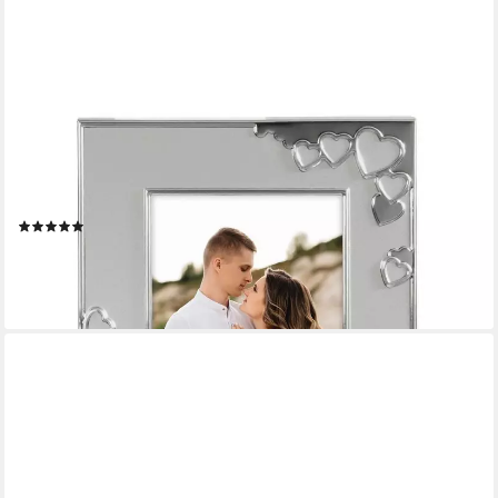
HAMA
Portraitrahmen Bilderrahmen 10 x 15 cm für 1 Bild, zum
Aufhängen und Stellen, für 1 Bilder, Portraitrahmen, Herz,
Aluminium
(5)
15,99 €
lieferbar - in 3-4 Werktagen bei dir