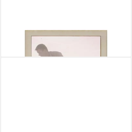
WANDSTYLE
Bilderrahmen für Polaroid, aus Holz mit Gravur "Bester Papa",
ideale Sofortbild-Rahmung
5,99 €
lieferbar - in 2-3 Werktagen bei dir