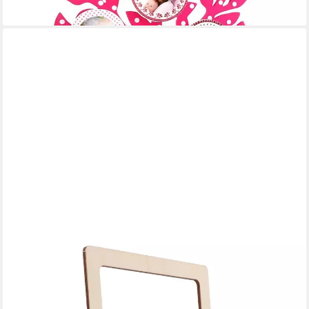
lieferbar in 3 Wochen
SPRUCHREIF®
Spruchreif® Bilderrahmen Spruchreif, Holz- Bilderrahmen mit
Gravur, Gravur Geschenk Familie
9,99 €