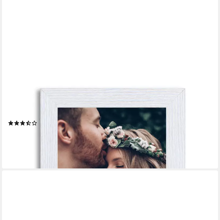
VICTOR (ZENITH)
Bilderrahmen Klee, Bilderrahmen Shabby Weiß 9x13 cm,
Bilderrahmen Modern, Holzrahmen
(10)
ab 9,89 €
lieferbar - in 2-3 Werktagen bei dir
+2