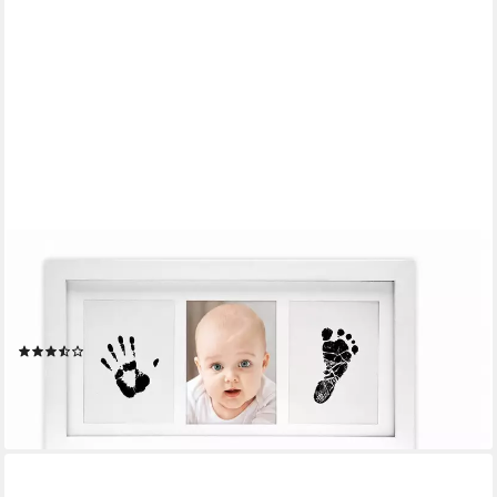
ALL KIDS UNITED
Bilderrahmen ALL KIDS UNITED Baby Fotorahmen- Baby Hand-
und Fußabdruck Satz, (Fotorahmen für Hand), Fuß-Abdruck &
Fotos, Geschenk-Set für Geburt, Taufe, Baby-Part uvm.
(8)
17,95 €
UVP
35,95 €
-50%
lieferbar - in 2-3 Werktagen bei dir