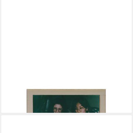
WANDSTYLE
Bilderrahmen für Polaroid, aus Holz mit Gravur "Freunde für
immer"
5,99 €
lieferbar - in 2-3 Werktagen bei dir