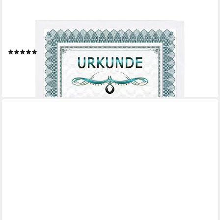
IDEAL TREND
Bilderrahmen Holz Dokument Bilderrahmen Urkunde Diplom
Foto Rahmen Plexi S111 Poste
(1)
ab 4,99 €
lieferbar - in 2-3 Werktagen bei dir
+2