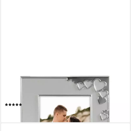
HAMA
Portraitrahmen Bilderrahmen 13 x 18 cm für 1 Bild, zum
Aufhängen und Stellen, für 1 Bilder, Portraitrahmen, Herz,
Aluminium
(1)
19,99 €
lieferbar - in 3-4 Werktagen bei dir