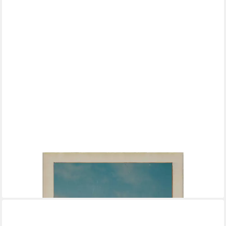
WANDSTYLE
Bilderrahmen für Polaroid, aus Holz mit Gravur
"Geschwisterliebe", ideale Sofortbild-Rahmung
5,99 €
lieferbar - in 2-3 Werktagen bei dir