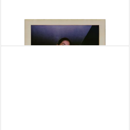
WANDSTYLE
Bilderrahmen für Polaroid, aus Holz mit Gravur "Friends", ideale
Sofortbild-Rahmung
5,99 €
lieferbar - in 2-3 Werktagen bei dir