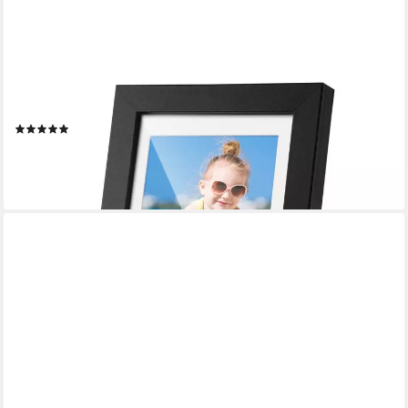
HOUSE DAY
Bilderrahmen Schwarz 15x 20cm, Bruchfestes Material
Fotorahmen Freistehen, für 1 Bilder, MDF Holz Fotorahmen
(1)
13,97 €
UVP
20,00 €
-30%
lieferbar - in 2-3 Werktagen bei dir