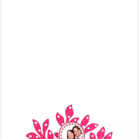
LB H&F LILIENBURG
Bilderrahmen Bilderrahmen Fotorahmen Familienbaum
Fotobaum Geschenk, (Geburt Hochzeit Babygeschenk Foto
Collage Gedächtnisbaum Baum Dekofigur Dekoobjekt
Stammbaum Bilderhalter Lebensbaum PINK)
3,90 €