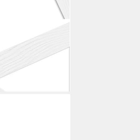
r Bilderrahmen 10x10 Holz,
iß 10x10 cm
i dir