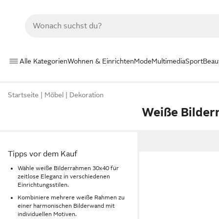
Alle Kategorien
Wohnen & Einrichten
Mode
Multimedia
Sport
Beau
Startseite
Möbel
Dekoration
Weiße Bilde
Tipps vor dem Kauf
Wähle weiße Bilderrahmen 30x40 für
zeitlose Eleganz in verschiedenen
Einrichtungsstilen.
Kombiniere mehrere weiße Rahmen zu
einer harmonischen Bilderwand mit
individuellen Motiven.