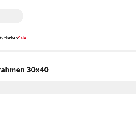
ty
Marken
Sale
rrahmen 30x40