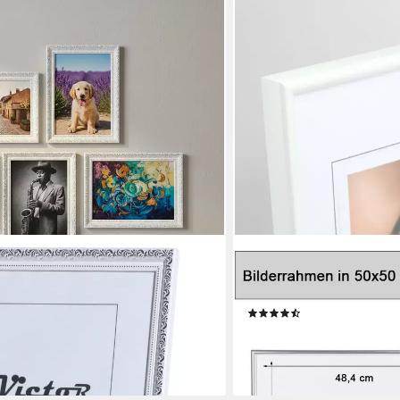
IDEAL TREND
 Bilderrahmen Set Weiß Silber
Bilderrahmen Ideal Life K
n A3 Barock, Antik
Wanddeko Collage Poster B
(320)
ab 15,09 €
en bei dir
lieferbar - in 2-3 Werktagen be
+3