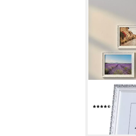
VICTOR (ZENITH)
Bilderrahmen Rubens,
30x40cm, Bilderrahme
(50)
ab 69,99 €
lieferbar - in 3-4 Werktag
+4