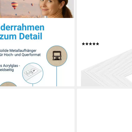
WANDSTYLE
 modern mit bruchsicherem
Bilderrahmen H300, Weiße
otos & Poster, für 3 Bilder (3er Set),
Moderner Fotorahmen We
(9)
 cm zum Aufhängen
ab 11,99 €
lieferbar - in 3-4 Werktagen be
€
+11
en bei dir