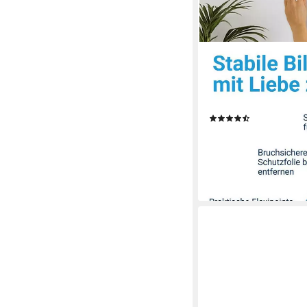
PHOTOLINI
Bilderrahmen 3er Set
Acrylglas, Holz MDF, F
Posterrahmen 50x70
(96)
ab 49,99 €
UVP
59,99 
-17%
lieferbar - in 4-5 Werktag
+1