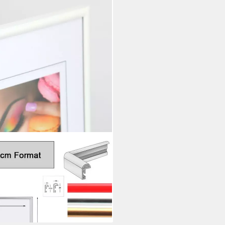
unststoff Bilderrahmen
ilder Foto
i dir