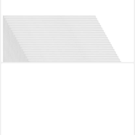
KURTZY
Bilderrahmen Kurtzy 28 Leinwände 20x30 cm aus Baumwolle, 3
mm, Weiß
34,99 €
UVP
52,99 €
-34%
lieferbar - in 4-5 Werktagen bei dir