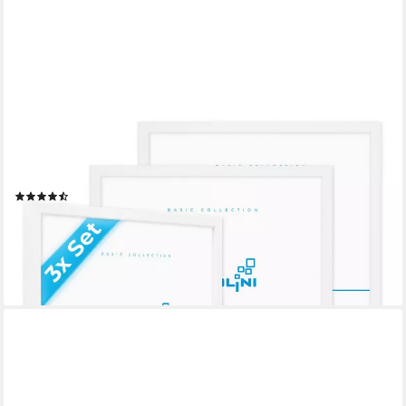
PHOTOLINI
Bilderrahmen 3er Set modern mit bruchsicherem Acrylglas, Holz
MDF, Fotos & Poster, für 3 Bilder (3er Set), Posterrahmen
30x30 cm quadratisch zum Aufhängen
(96)
ab 26,99 €
UVP
36,99 €
-27%
lieferbar - in 4-5 Werktagen bei dir
+1