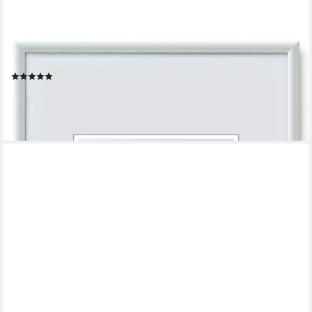
WALTHER DESIGN
Bilderrahmen Kunststoffrahmen Galerie quadratische Formate
(6)
ab 30,96 €
lieferbar - in 7-9 Werktagen bei dir