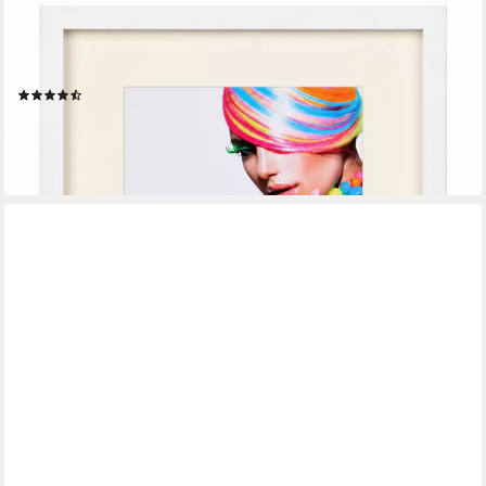
Bilderrahmen 3D Objektrahmen Holz Bilderrahmen quadratisch
Wanddeko Collage Poster, für 1 Bilder (1 St), Natürliche
Holzmaserung sichtbar, leichte Farbabweichungen möglich
(44)
ab 9,79 €
lieferbar - in 2-3 Werktagen bei dir
+1