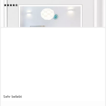
Formate
(16)
ab 17,54 €
lieferbar - in 7-9 Werktagen bei dir
Sehr beliebt
IDEAL TREND