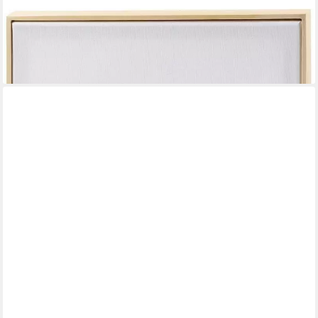
CREATIV COMPANY
Keilrahmen Leinwand mit Rahmen, 30x30cm
11,39 €
lieferbar - in 3-4 Werktagen bei dir