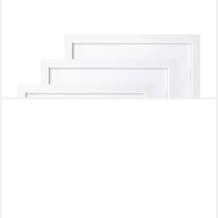
LUXUSKOLLEKTION
Bilderrahmen-Set Bilderrahmen 30x30cm Weiß Holz
Quadratisch Fotorahmen MDF Rahmen
53,95 €
lieferbar - in 5-6 Werktagen bei dir