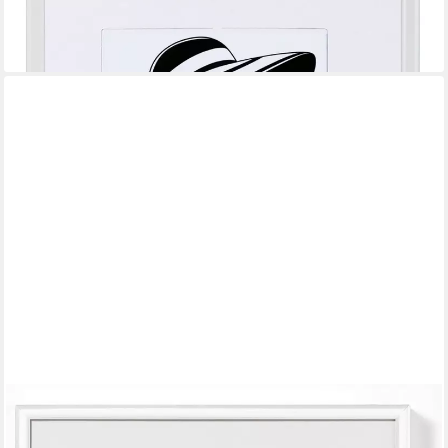
lieferbar - in 2-3 Werktagen bei dir
+3
WALTHER DESIGN
Bilderrahmen Kunststoffrahmen New Lifestyle quadratische