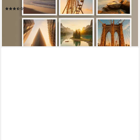
Posterrahmen Weiß
(8)
ab 39,99 €
UVP
57,99 €
-31%
lieferbar - in 4-5 Werktagen bei dir
+1