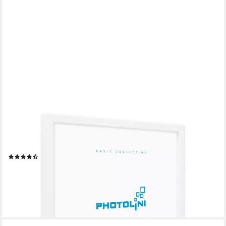
PHOTOLINI
Bilderrahmen modern mit bruchsicherem Acrylglas, Holz MDF
für Fotos & Poster, für 1 Bilder (1 Einzelrahmen), Posterrahmen
30x30 cm quadratisch zum Aufhängen
(48)
ab 16,99 €
UVP
19,99 €
-15%
lieferbar - in 4-5 Werktagen bei dir
+1