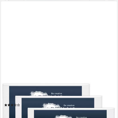
ARTINA
Keilrahmen Keilrahmen Leinwand Akademie, 30x30cm, 3er Set,
100% Baumwolle Leinwände 280 g/m² für Acrylfarben Canvas
(3)
ab 11,99 €
lieferbar - in 2-3 Werktagen bei dir