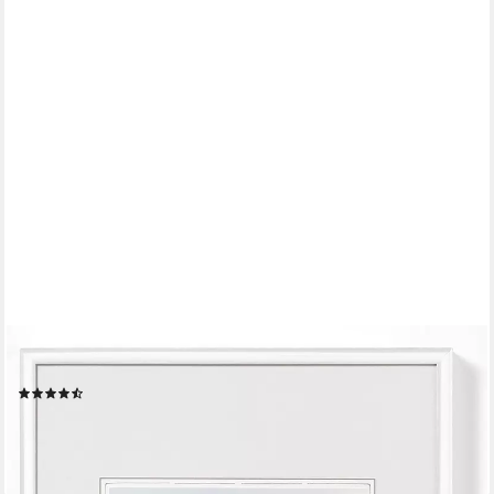
WALTHER DESIGN
Bilderrahmen Kunststoffrahmen New Lifestyle
(60)
ab 18,57 €
lieferbar - in 7-9 Werktagen bei dir
+4