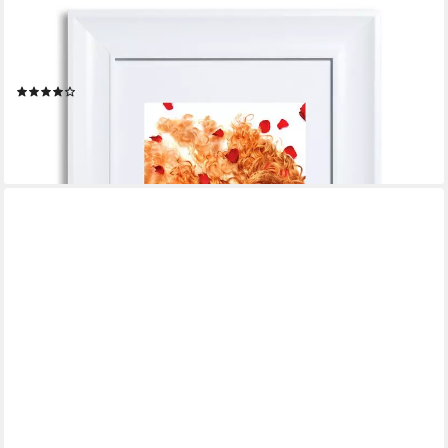
IDEAL TREND
Bilderrahmen Bilderrahmen Lifestyle Foto Rahmen Collage
quadratisch Wanddeko Poster, für 1 Bilder (1 St), Hochwertiger
Kunststoffrahmen mit Kunststoffglas MDF-Rückwand
(5)
ab 5,99 €
lieferbar - in 2-3 Werktagen bei dir