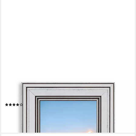
VICTOR (ZENITH)
Bilderrahmen Goya, Bilderrahmen Weiß 10x15 cm, Bilderrahmen
A6 Vintage
(5)
ab 13,99 €
lieferbar - in 2-3 Werktagen bei dir