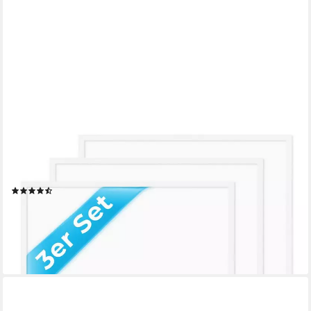
PHOTOLINI
Bilderrahmen 3er Set modern mit bruchsicherem Acrylglas, Holz
MDF, Fotos & Poster, für 3 Bilder (3er Set), Posterrahmen
50x70 cm zum Aufhängen
(96)
ab 49,99 €
UVP
59,99 €
-17%
lieferbar - in 4-5 Werktagen bei dir
+1