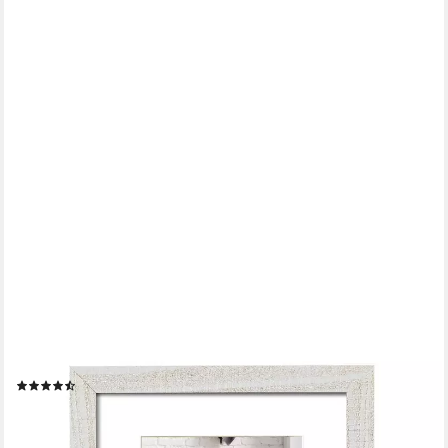
WALTHER DESIGN
Bilderrahmen Holzrahmen Home - quadratische Formate
(20x20, 30x30 und 40x40 cm)
(5)
ab 26,86 €
lieferbar - in 7-9 Werktagen bei dir
+2