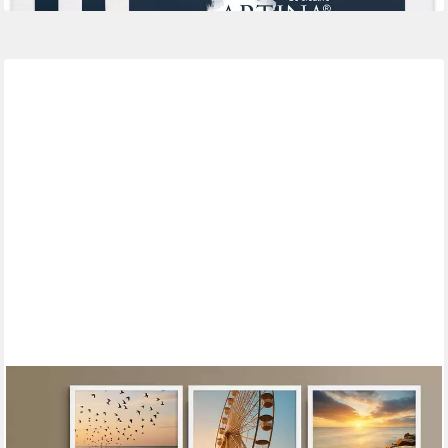
PHOTOLINI
Bilderrahmen Sets quadratisch 30x30 cm aus MDF Holz mit
Acrylglas & Zubehör, für 6 Bilder (6er Set), 6er Set moderne