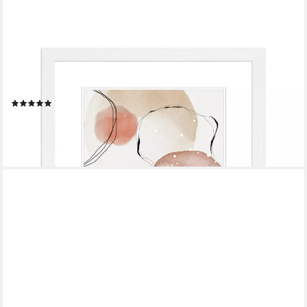
WANDSTYLE
Bilderrahmen H300, Weißer Bilderrahmen 40x60 Holz,
Moderner Fotorahmen Weiß 40x60 cm
(9)
ab 38,99 €
lieferbar - in 3-4 Werktagen bei dir
+11