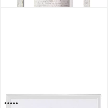
IDEAL TREND
Bilderrahmen New Lifestyle Kunststoff Bilderrahmen quadratisch
Foto Rahmen Picture, für 1 Bilder (1 St)
(32)
13,29 €