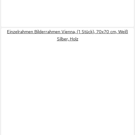
Einzelrahmen Bilderrahmen Vienna, (1 Stück), 70x70 cm, Weiß
Silber, Holz