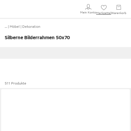
Mein Konto
Merkzettel
Warenkorb
…
Möbel
Dekoration
Silberne Bilderrahmen 50x70
511 Produkte