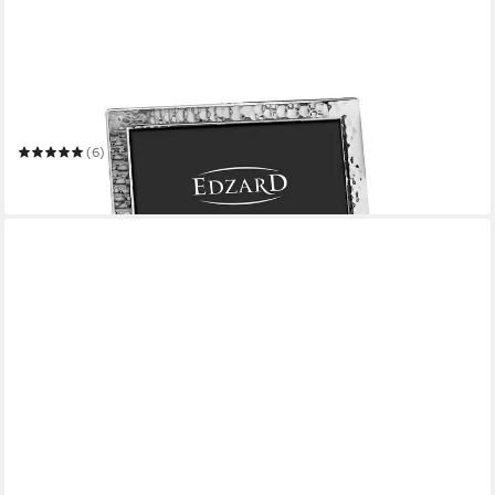
EDZARD
Bilderrahmen Pavia
(6)
38,80 €
in 3-4 Werktagen bei dir