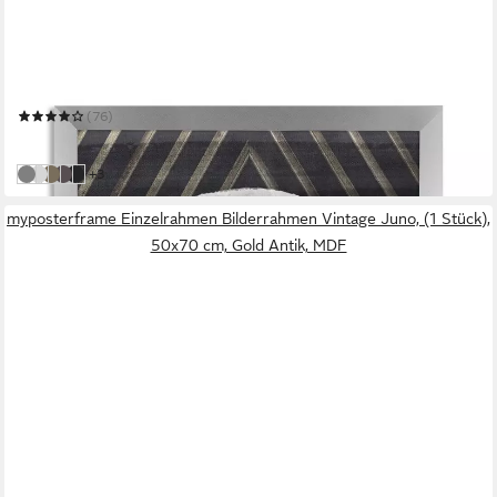
Einzelrahmen Bilderrahmen Bern
(76)
ab 28,51 €
in 6-7 Werktagen bei dir
weitere Farben:
+3
Alu Gebürstet
Weiß Matt
Beige Vintage
Schwarz Matt
Grün Metallic
myposterframe Einzelrahmen Bilderrahmen Vintage Juno, (1 Stück),
50x70 cm, Gold Antik, MDF