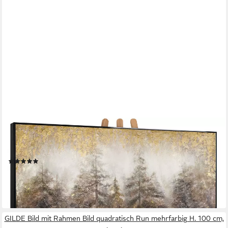
YS-ART
Gemälde Morgen's im Wald, Landschaft, Baum Wald Tannen
Leinwand Bild Handgemalt
(2)
ab 229,90 €
lieferbar in 4 Wochen
GILDE Bild mit Rahmen Bild quadratisch Run mehrfarbig H. 100 cm,