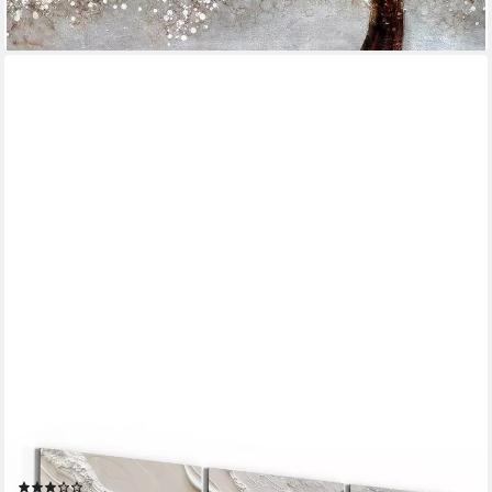
-66%
lieferbar - in 2-3 Werktagen bei dir
DEQORI
Glasbild 'Sandwellenzauber', 'Sandwellenzauber', Glas Wandbild
Bild schwebend modern
(2)