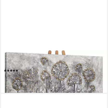
YS-ART
Gemälde Frühlingsblumen, Blumen, Löwenzahn Leinwand Bild
Handgemalt Gold Grau Schwarz Blumen
(5)
ab 99,90 €
lieferbar - in 2-3 Werktagen bei dir