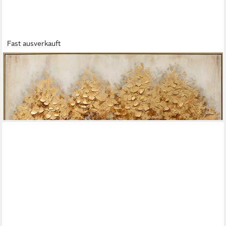
Fast ausverkauft
ARTUNIVERSE
Gemälde Leinwandbild Golden Trees 82 x 122 cm, Naturmotiv
299,00 €
UVP
359,00 €
-17%
lieferbar - in 5-6 Werktagen bei dir