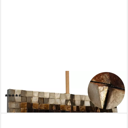
KUNSTLOFT
Wandbild Lustrous Pixel 127x55 cm, handgefertigtes Wandbild
mit 3D Effekt
(15)
280,00 €
lieferbar - in 3-4 Werktagen bei dir