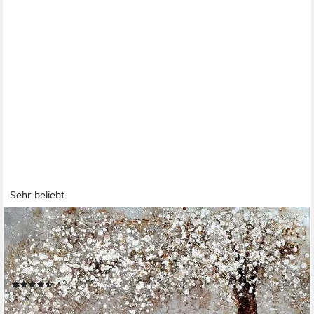
Sehr beliebt
OTTO HOME
Ölbild Albero, in 2 Größen: 80 oder 120cm breit, warme,
natürliche Farben, handbemaltes Leinwandbild auf Rahmen
gespannt
(38)
ab 43,99 €
UVP
129,99 €