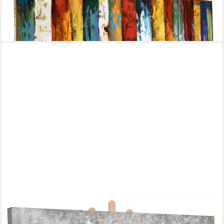
Wandrelief 3D
289,00 €
lieferbar - in 3-4 Werktagen bei dir
YS-ART
Gemälde Blumenparadies, Blumen, Weiße Blumen Leinwand Bild