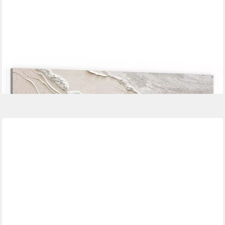
DEQORI
Leinwandbild 'Sandwellenzauber', 'Sandwellenzauber', Hybrid
Leinwand Bild Wandbild flach modern
ab 79,90 €
UVP
94,00 €
-15%
lieferbar in 10 Wochen