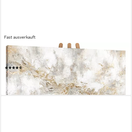
Fast ausverkauft
YS-ART
Gemälde Geschichte, Abstrakte Bilder, Leinwand Bild Handgemalt
Gold Weiß Beige Gelb
(11)
ab 179,90 €
lieferbar - in 2-3 Werktagen bei dir