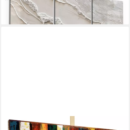
214,90 €
UVP
249,00 €
-14%
lieferbar in 10 Wochen
KUNSTLOFT
Metallbild Dritte Dimension 120x60 cm, handgefertiges