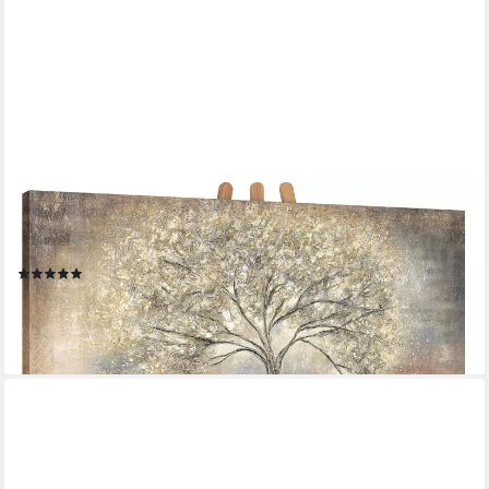
YS-ART
Gemälde Goldbaum, Abstrakte Bilder, Leinwand Bild Handgemalt
Gold Baum Stammbaum Braun
(22)
ab 179,90 €
lieferbar - in 2-3 Werktagen bei dir