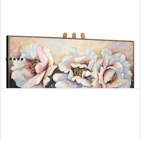
YS-ART
Gemälde Pfingstrosen, Blumen, Pfingstrose Weiß Gold Schwarz
Leinwand Bild Handgemalt
(4)
ab 109,90 €
lieferbar - in 2-3 Werktagen bei dir