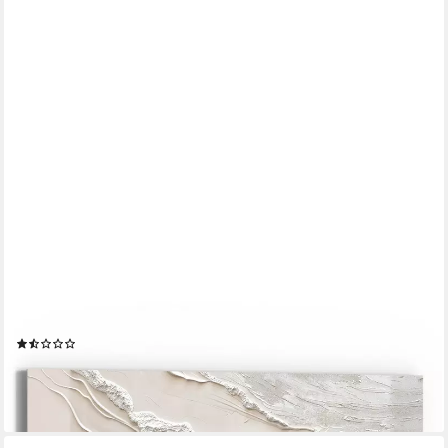
DEQORI
Glasbild 'Sandwellenzauber', 'Sandwellenzauber', Glas Wandbild
Bild schwebend modern
(2)
ab 32,90 €
UVP
39,00 €
-16%
lieferbar in 10 Wochen