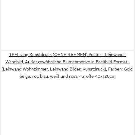
TPFLiving Kunstdruck (OHNE RAHMEN) Poster - Leinwand -
Wandbild, Außergewöhnliche Blumenmotive in Breitbild-Format -
(Leinwand Wohnzimmer, Leinwand Bilder, Kunstdruck), Farben: Gold,
beige, rot, blau, weiß und rosa - Größe 40x120cm