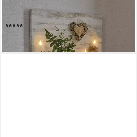
ART FOR THE HOME
LED-Bild Harmony LED, Modern, Zen (1 St), LED-Leinwand
Harmonie 60 x 60 cm
(2)
49,99 €
UVP
59,99 €
-17%
lieferbar - in 2-3 Werktagen bei dir