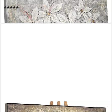
Handgemalt Grau Schwarz
(1)
ab 99,90 €
lieferbar - in 2-3 Werktagen bei dir
YS-ART
Gemälde Goldbaum, Abstrakte Bilder, Leinwand Bild Handgemalt