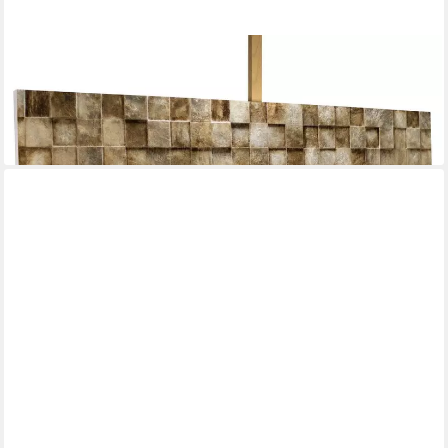
KUNSTLOFT
Holzbild The Matrix 144x44 cm, handgefertiges Wandbild aus
Holz
319,00 €
lieferbar - in 3-4 Werktagen bei dir