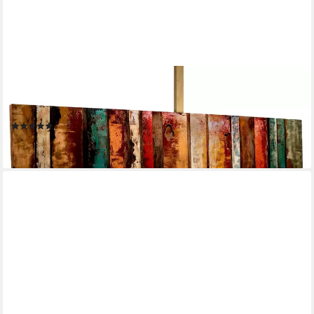
KUNSTLOFT
Metallbild Flashy Wood 144x44 cm, handgefertiges Wandrelief
3D
(1)
319,00 €
lieferbar - in 3-4 Werktagen bei dir