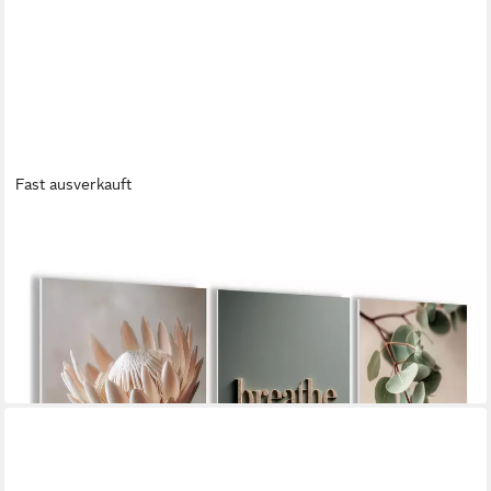
Fast ausverkauft
ARTISSIMO
Mehrteilige Bilder Wandbilder-Set 3er-Set / Japandi Wanddeko /
Wohnzimmer, Blumen und Blüten: Protea und Eukalyptus in
salbei-grün beige
29,99 €
UVP
34,99 €
-14%
lieferbar - in 4-5 Werktagen bei dir