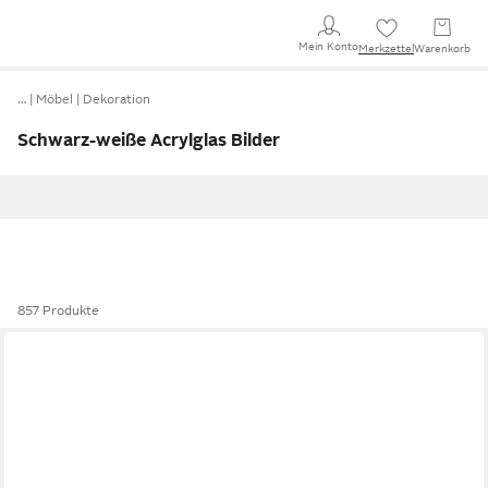
Mein Konto
Merkzettel
Warenkorb
…
Möbel
Dekoration
Schwarz-weiße Acrylglas Bilder
857 Produkte