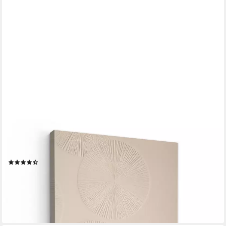
ONEMILLIONCANVASSES®
Leinwandbild Japandi - Beige - Modern, Fotodruck (1 St), Bilder
groß Wohnzimmer Schlafzimmer 80x120 cm
(7)
ab 52,57 €
UVP
76,00 €
-31%
lieferbar - in 3-4 Werktagen bei dir
+6