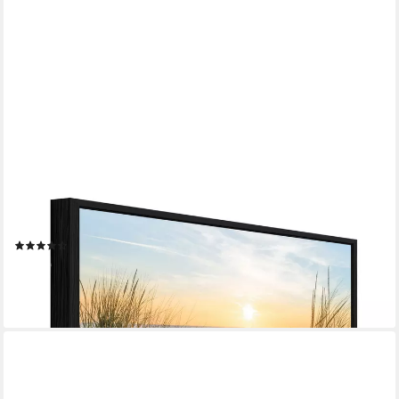
WALLARENA
Leinwandbild Strand Meer - Beige - Modern - Schlafzimmer,
Strand, 100x75x3cm
(24)
59,99 €
lieferbar - in 4-5 Werktagen bei dir