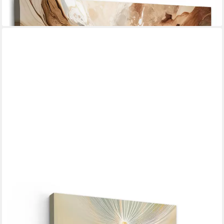
ONEMILLIONCANVASSES®
Leinwandbild Löwenzahn - Beige - Abstrakt - Modern - Natur,
Fotodruck (1 St), Leinwand Canvas Wandbild, Wanddekoration