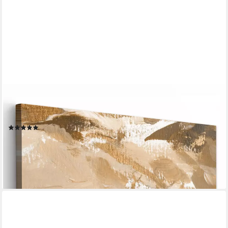
ONEMILLIONCANVASSES®
Leinwandbild Gold - Beige - Abstrakt, Fotodruck (1 St), Leinwand
Bilder Klein, Wand Dekoration Aesthetic 30x20 cm
(2)
ab 19,35 €
UVP
28,00 €
-31%
lieferbar - in 3-4 Werktagen bei dir