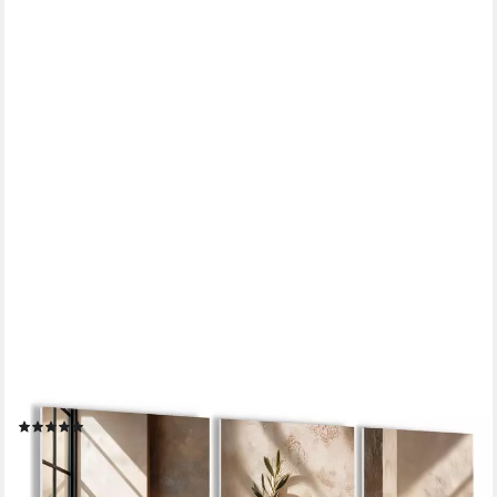
ARTISSIMO
Mehrteilige Bilder Wandbilder-Set 3er-Set / Japandi Wanddeko /
Wohnzimmer, Stillleben: Vasen und Olivenzweig in beige braun
(1)
29,99 €
UVP
34,99 €
-14%