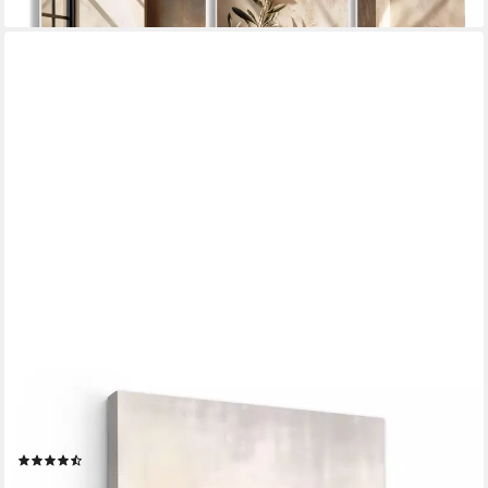
lieferbar - in 4-5 Werktagen bei dir
ONEMILLIONCANVASSES®
Leinwandbild Moderne Kunst - Abstrakt - Beige, Fotodruck (1
St), Bilder groß Wohnzimmer Schlafzimmer 80x120 cm
(36)
ab 48,45 €
UVP
70,00 €