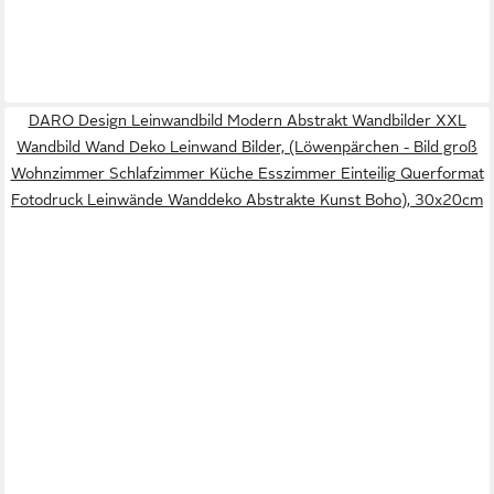
DARO Design Leinwandbild Modern Abstrakt Wandbilder XXL
Wandbild Wand Deko Leinwand Bilder, (Löwenpärchen - Bild groß
Wohnzimmer Schlafzimmer Küche Esszimmer Einteilig Querformat
Fotodruck Leinwände Wanddeko Abstrakte Kunst Boho), 30x20cm