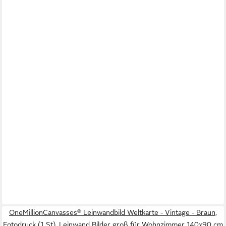
OneMillionCanvasses® Leinwandbild Weltkarte - Vintage - Braun,
Fotodruck (1 St), Leinwand Bilder groß für Wohnzimmer 140x90 cm