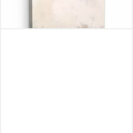
-31%
lieferbar - in 3-4 Werktagen bei dir
DARO DESIGN