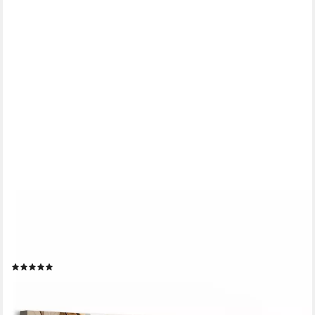
ONEMILLIONCANVASSES®
Leinwandbild Panorama Abstrakt - Kunst - Farbe - Beige -
Modern, Fotodruck (1 St), Wandbild, Deko Schlafzimmer
Wohnzimmer Flur 60x20 cm
(1)
ab 22,26 €
UVP
32,00 €
-30%
lieferbar - in 3-4 Werktagen bei dir