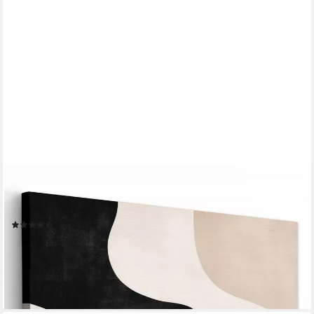
ONEMILLIONCANVASSES®
Leinwandbild Abstrakt - Japandi - Beige - Modern, Fotodruck (1
St), Leinwand Bilder Klein, Wand Dekoration Aesthetic 30x20 cm
(19)
ab 19,35 €
UVP
28,00 €
-31%
lieferbar - in 3-4 Werktagen bei dir
+5