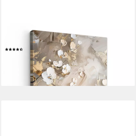
ONEMILLIONCANVASSES®
Leinwandbild Blumen - Weiß - Gold - Beige - Luxus, Fotodruck (1
St), Bilder groß Wohnzimmer Schlafzimmer 80x120 cm
(75)
ab 48,45 €
UVP
70,00 €
-31%
lieferbar - in 3-4 Werktagen bei dir
+5