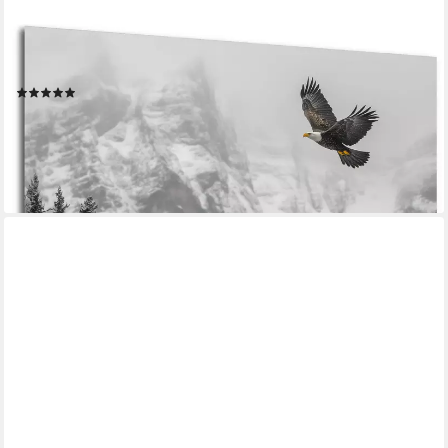
Leinwandbild Modern Abstrakt Wandbilder XXL Wandbild Wand
Deko Leinwand Bilder, (Adler - Bild groß Wohnzimmer
Schlafzimmer Küche Esszimmer Einteilig Querformat Fotodruck
Leinwände Wanddeko Abstrakte Kunst Boho), 30x20cm
(2)
ab 19,90 €
UVP
24,90 €
-20%
lieferbar - in 5-6 Werktagen bei dir
+5