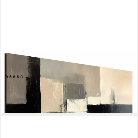
DARO DESIGN
Leinwandbild Modern Abstrakt Wandbilder XXL Wandbild Wand
Deko Leinwand Bilder, (Beige Abstrakt - Bild Groß Wohnzimmer
Schlafzimmer Küche Esszimmer Einteilig Querformat Fotodruck
Leinwände Wanddeko Abstrakte Kunst Boho), 30x20cm
(6)
ab 19,90 €
UVP
24,90 €
-20%
lieferbar - in 5-6 Werktagen bei dir
+15