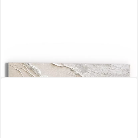
DEQORI
Leinwandbild 'Sandwellenzauber', 'Sandwellenzauber', Hybrid
Leinwand Bild Wandbild flach modern
ab 32,90 €
UVP
39,00 €
-16%
lieferbar in 10 Wochen