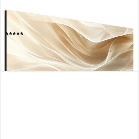
Leinwandbild Modern Abstrakt Wandbilder XXL Wandbild Wand
Deko Leinwand Bilder, (Wellen Beige - Bild groß Wohnzimmer
Schlafzimmer Küche Esszimmer Einteilig Querformat Fotodruck
Leinwände Wanddeko Abstrakte Kunst Boho), 30x20 cm
(13)
ab 19,90 €
UVP
24,90 €
-20%
lieferbar - in 5-6 Werktagen bei dir
+5