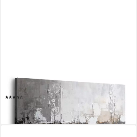
ARTISSIMO
Leinwandbild Bild auf Leinwand 70x50 cm Wandbild - moderne
Kunst grau beige, Abstrakte Malerei: Struktur I
(1)
39,99 €
UVP
49,99 €
-20%
lieferbar - in 4-5 Werktagen bei dir