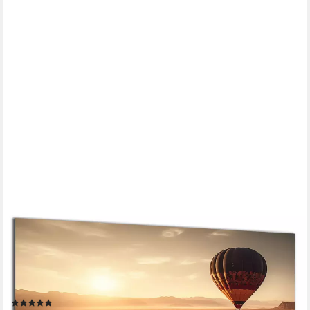
DARO DESIGN
Leinwandbild Modern Abstrakt Wandbilder XXL Wandbild Wand
Deko Leinwand Bilder, (Heißluftballon - Bild groß Wohnzimmer
Schlafzimmer Küche Esszimmer Einteilig Querformat Fotodruck
Leinwände Wanddeko Abstrakte Kunst Boho), 30x20cm
(9)