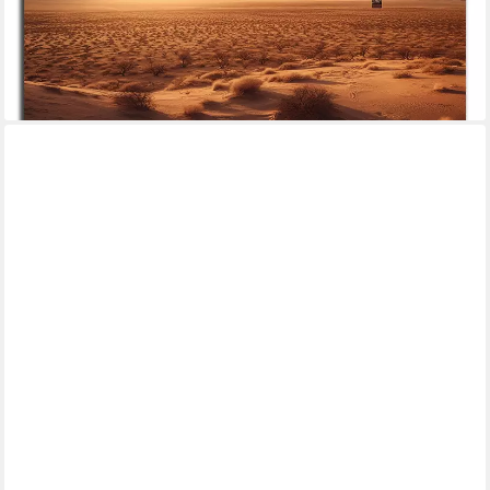
ab 19,90 €
UVP
24,90 €
-20%
lieferbar - in 5-6 Werktagen bei dir
+19
DARO DESIGN