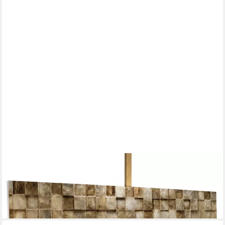
KUNSTLOFT
Holzbild The Matrix 144x44 cm, handgefertiges Wandbild aus
Holz
319,00 €
lieferbar - in 3-4 Werktagen bei dir