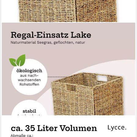
LYCCE
Regalkorb Kallax Einsatz Lake Aufbewahrungskorb Seegras
schwarz 35 l