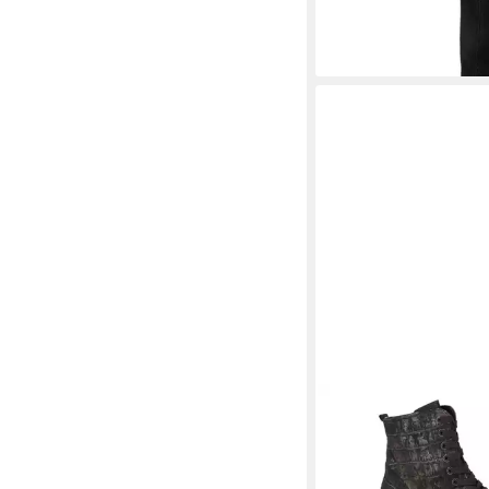
WALDLÄUFER
68380
Stiefel
ab 127,90 €
UVP
139,9