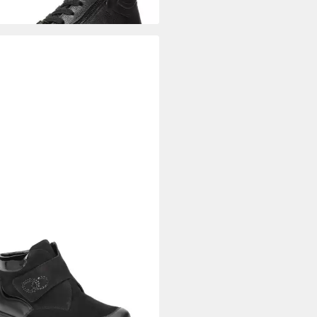
)
+13
DLÄUFER
812815 304 001
el
39,90 €