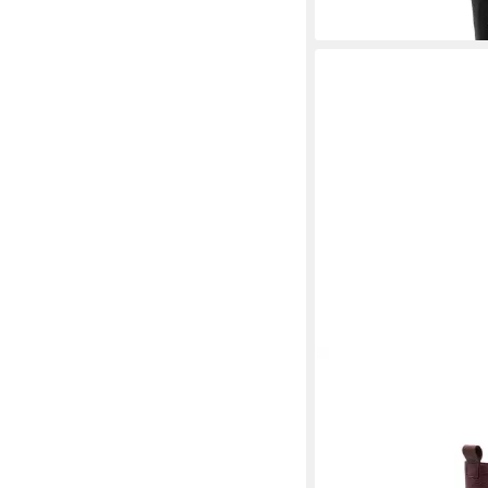
VITAFORM
Damen Sti
Hirschleder Stiefel
119,90 €
UVP
219,90 €
-45%