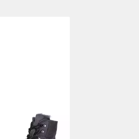
DLÄUFER
Waldläufer Damen
r Schnürboot grau Schnürboots
30,95 €
95 €/ 1 Paar)