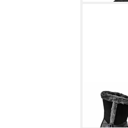
WONDERWALK
Winte
19,95 €
UVP
39,99 €
-50%