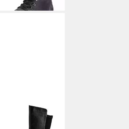
AFORM
Damen Stiefel Echt
r & Vitaform Stretch Stiefel
90 €
UVP
299,90 €
%