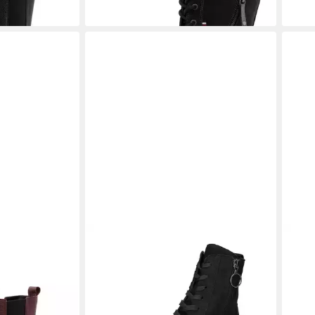
efel
WALDLÄUFER
Waldläufer Damen
VIT
Stiefelette Alea schwarz Stiefelette
Lede
144,95 €
179,
(144,95 €/ 1 Paar)
-40