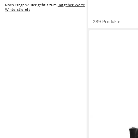
Noch Fragen? Hier geht's zum
Ratgeber Weite
Winterstiefel ›
289 Produkte
VITAFORM
Damen Sti
Veloursleder & Double
279,90 €