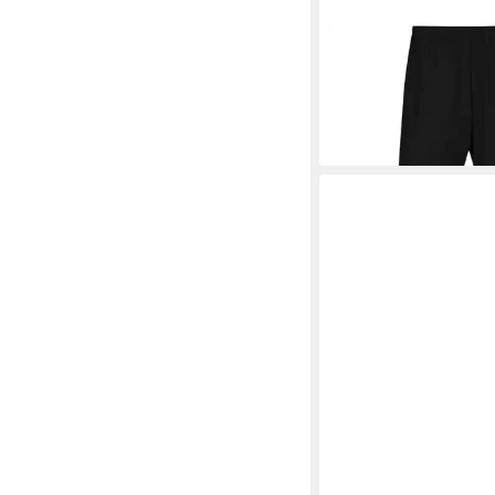
TRIGEMA
Schlafanzu
Schlafanzughose Bündc
52,80 €