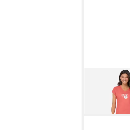
SIEH AN!
Schlafanzug
Kurzarm
25,00 €