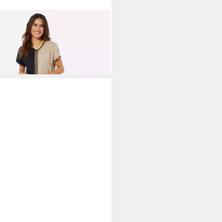
 AN!
Schlafanzug Capri-
afanzug Kurzarm
0 €