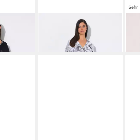
Sehr 
 Pyjama Zebra
ULLA POPKEN
Pyjama Pyjama Safari
SIEH
rm
Kragen V-Ausschnitt Halbarm
Schl
39,99 €
25,0
49,99 €
-20%