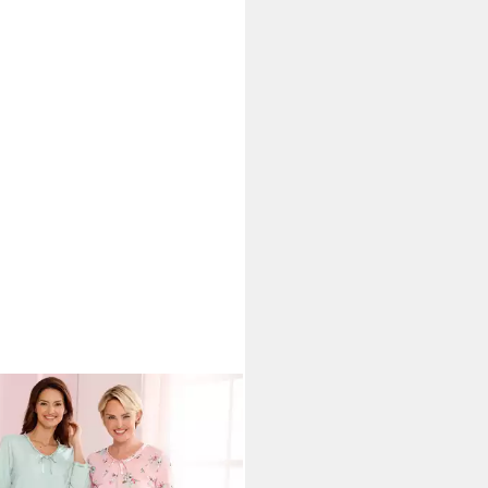
T
Schlafanzug Schlafanzug 3/4-
8,99 €
49,99 €
%