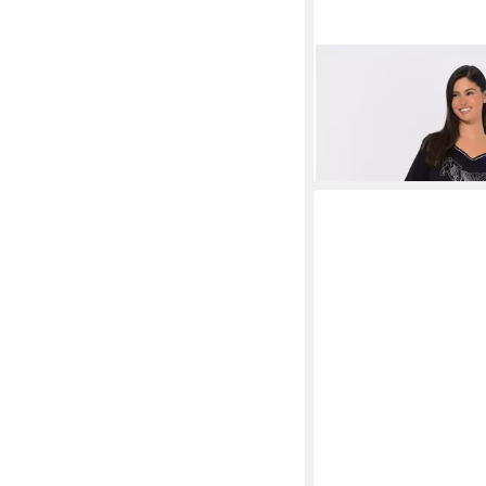
ULLA POPKEN
Pyjama
Herzausschnitt Halba
31,99 €
39,99 €
-20%