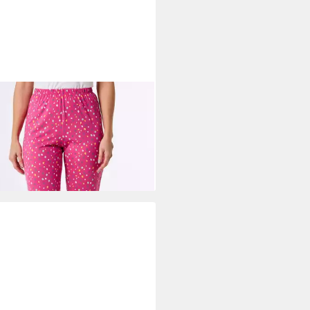
T
Schlafanzug Capri-Hose
0,99 €