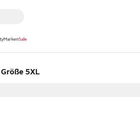
ty
Marken
Sale
 Größe 5XL