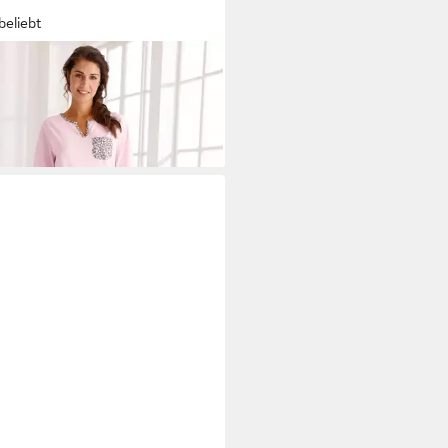
beliebt
 AN!
Schlafanzug Capri-
afanzug 3/4-Arm
0 €