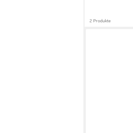
2 Produkte