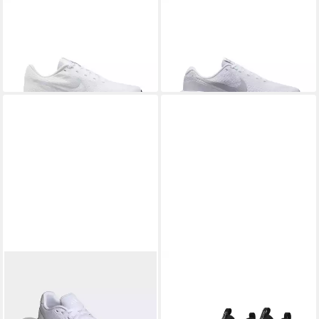
NIKE
Run Defy Laufschuh
NIKE
Revolution 8 Laufschuh
59,99 €
54,99 €
UVP
64,99 €
-15%
+9
+8