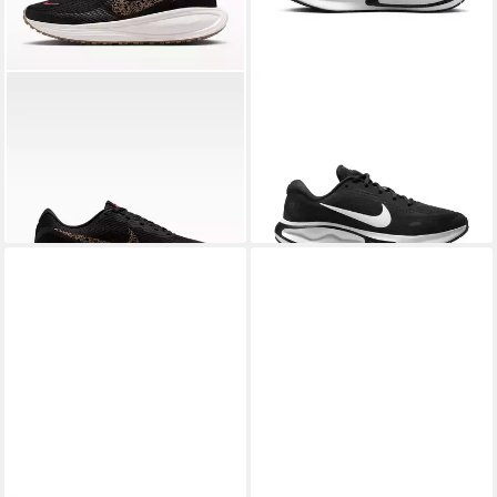
NIKE
W REVOLUTION 8
NIKE
Journey Run Laufschuh
69,99 €
PRINT Laufschuh
UVP
99,99 €
nur diesen Monat
ab 58,99 €
-30%