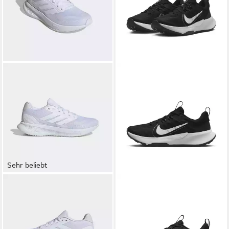
Sehr beliebt
ADIDAS PERFORMANCE
NIKE
JUNIPER TRAIL 2
RUNFALCON 5 Laufschuh
TRAIL Trailrunningschuh
ab 53,99 €
53,99 €
UVP
60,00 €
UVP
89,99 €
-10%
-40%