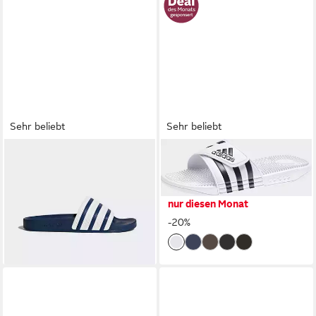
Sehr beliebt
Sehr beliebt
ADIDAS ORIGINALS
ADIDAS SPORTSWEAR
ADILETTE Badesandale
ADISSAGE
39,99 €
23,99 €
BADESCHLAPPEN
UVP
30,00 €
nur diesen Monat
Badesandale Badelatschen
-20%