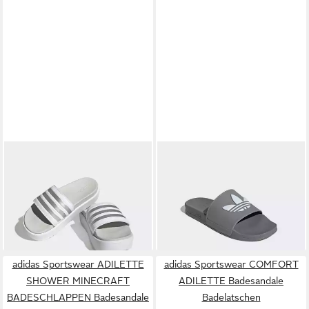
ADIDAS SPORTSWEAR
ADIDAS ORIGINALS
PLATFORM ADILETTE
ADILETTE OG CF
ab 42,99 €
ab 26,99 €
Badesandale Badelatschen
UVP
55,00 €
BADESCHLAPPEN
UVP
35,00 €
-22%
Badesandale Badelatschen
-23%
adidas Sportswear ADILETTE
adidas Sportswear COMFORT
SHOWER MINECRAFT
ADILETTE Badesandale
BADESCHLAPPEN Badesandale
Badelatschen