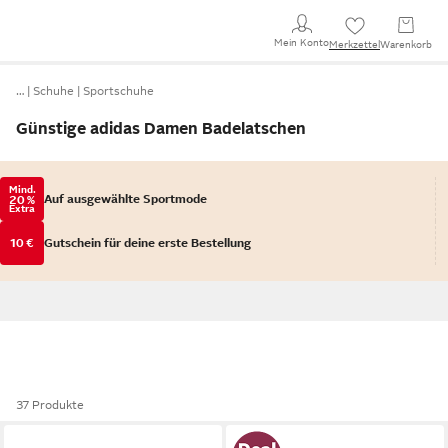
Mein Konto
Merkzettel
Warenkorb
…
Schuhe
Sportschuhe
Günstige adidas Damen Badelatschen
Mind.
Auf ausgewählte Sportmode
20 %
Extra
10 €
Gutschein für deine erste Bestellung
37 Produkte