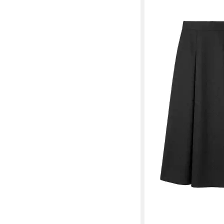
FELICITAS
Trachtenr
Rosina
194,99 €