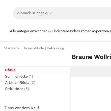
Alle Kategorien
Wohnen & Einrichten
Mode
Multimedia
Sport
Beau
Startseite
Damen-Mode
Bekleidung
Braune Wollr
Röcke
Sommerröcke
A-Linien-Röcke
Strickröcke
Tipps vor dem Kauf