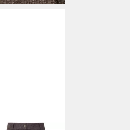
N PAINE
Midirock Tweed-