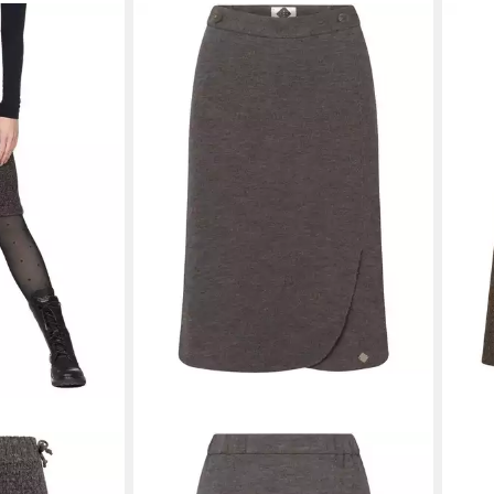
STAPF
Midirock Walkrock Felia
119,99 €
UVP
150,00 €