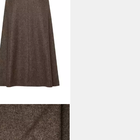
HMOOR
Webrock Ausgestellter
ed-Rock
99 €