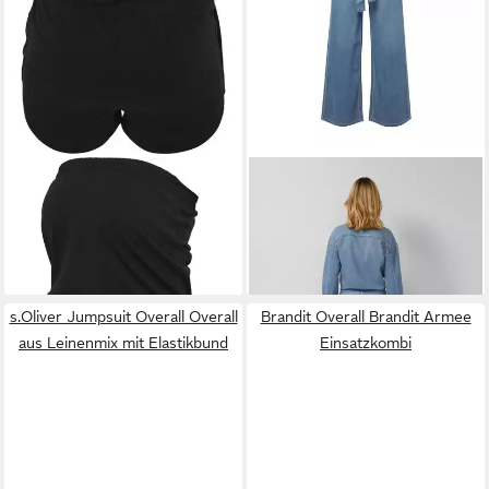
URBAN CLASSICS
Jumpsuit
S.OLIVER
Jumpsuit Overall
Urban Classics Damen Ladies
Denim-Overall mit Gürtel
46,99 €
95,99 €
Hot Jumpsuit (1-tlg)
UVP
55,99 €
UVP
119,99 €
-16%
-20%
s.Oliver Jumpsuit Overall Overall
Brandit Overall Brandit Armee
aus Leinenmix mit Elastikbund
Einsatzkombi