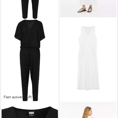
Fast ausverkauft
URBAN CLASSICS
Jumpsuit
S.OLIVER
Jumpsuit Overall
Urban Classics Damen Ladies
Overall aus Musselin mit