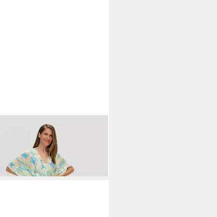
LIVER
Jumpsuit Overall Satin-
suit mit weitem Bein
9 €
UVP
129,99 €
%