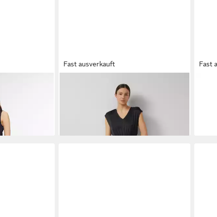
Fast ausverkauft
Fast 
all Satin-
S.OLIVER
Jumpsuit Overall Satin-
VER
em Ausschnitt
Jumpsuit mit Extra Wide Leg
Blum
89,99 €
199,