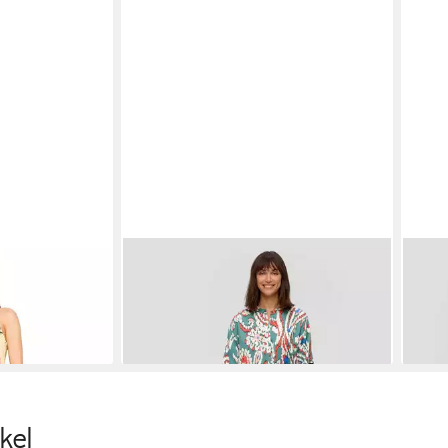
Damen mit
S.OLIVER
Jumpsuit Overall Jumpsuit
S.O
aus Viskosesatin
Jump
79,99 €
84,4
UVP
99,99 €
-20%
-35
kel