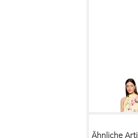
VERA MONT
Overall 
Blumenprint (1-tlg)
199,99 €
Ähnliche Arti