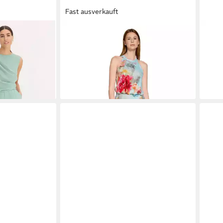
Fast ausverkauft
ht glänzender
VERA MONT
Overall Damen mit
VER
berteil, weites
Blumenprint (1-tlg)
Tasc
199,99 €
179,
-10%