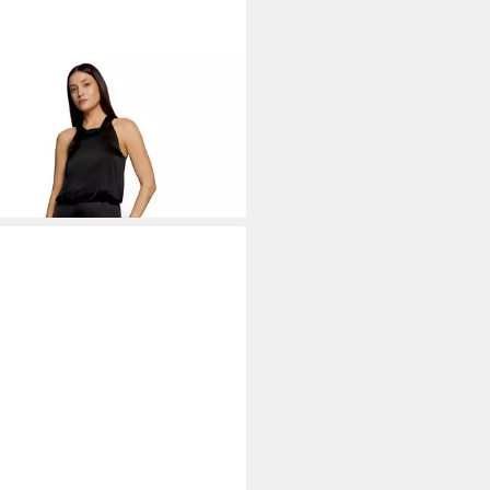
A MONT
Overall Damen mit
hen (1-tlg) Material
99 €
UVP
199,99 €