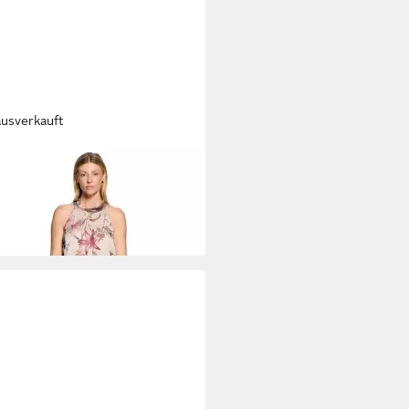
ausverkauft
A MONT
Overall Damen mit
enprint (1-tlg)
99 €