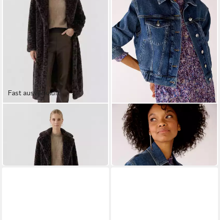
Fast ausverkauft
OUI
OUI
Wintermantel
Outdoorjacke
299,95 €
127,40 €
159,95 €
in 3-4 Werktagen bei dir
-20%
in 2-3 Werktagen bei dir