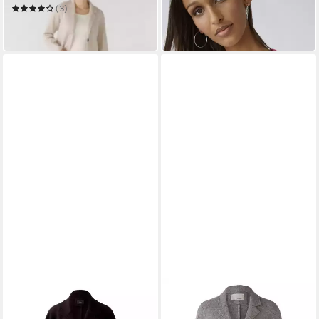
ab 162,95 €
UVP
199,95 €
(3)
249,00 €
-19%
in 2-3 Werktagen bei dir
in 4-5 Werktagen bei dir