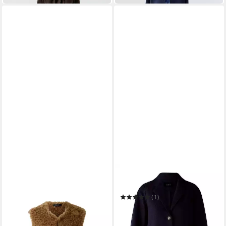
OUI
Outdoorjacke
(1)
249,95 €
in 2-3 Werktagen bei dir