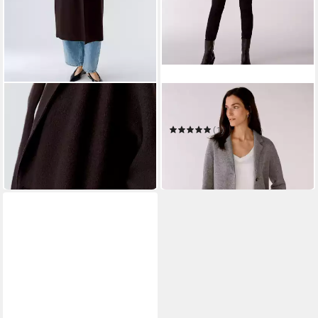
OUI
OUI
Wollmantel
Wollmantel Mayson
279,97 €
UVP
399,95 €
(1)
221,45 €
-30%
UVP
249,95 €
in 3-4 Werktagen bei dir
-11%
in 4-5 Werktagen bei dir