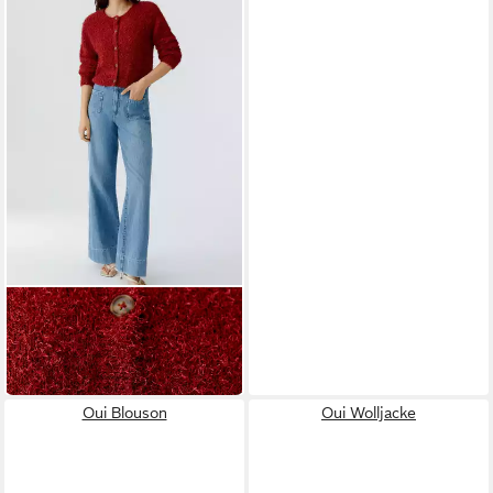
OUI
Strickjacke
149,95 €
in 2-3 Werktagen bei dir
Oui Blouson
Oui Wolljacke