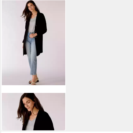
OUI
Wollmantel Mayson
219,00 €
249,00 €
-12%
in 2-3 Werktagen bei dir