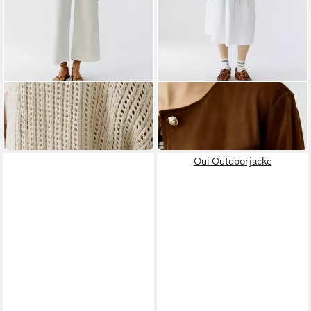
OUI
OUI
Strickjacke
Outdoorjacke
ab 145,45 €
ab 198,45 €
in 2-3 Werktagen bei dir
in 2-3 Werktagen bei dir
Oui Outdoorjacke