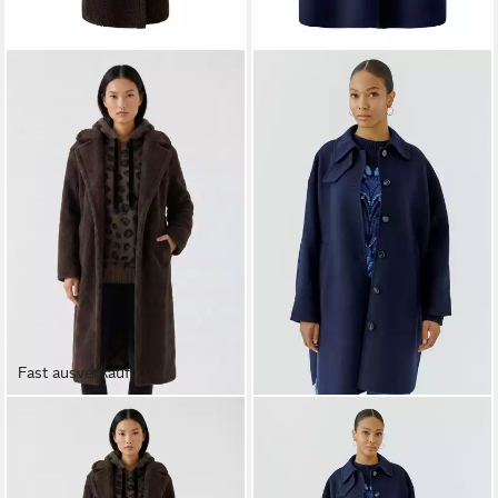
Fast ausverkauft
OUI
OUI
Wintermantel
Wollmantel
299,95 €
299,95 €
in 3-4 Werktagen bei dir
in 3-4 Werktagen bei dir