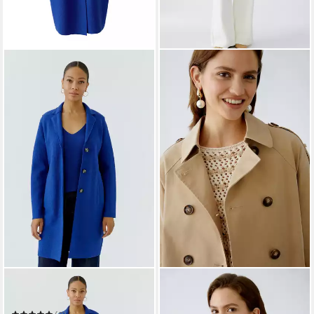
OUI
OUI
Wollmantel MAYSON
Kurzjacke Outdoorjacke
181,97 €
UVP
259,95 €