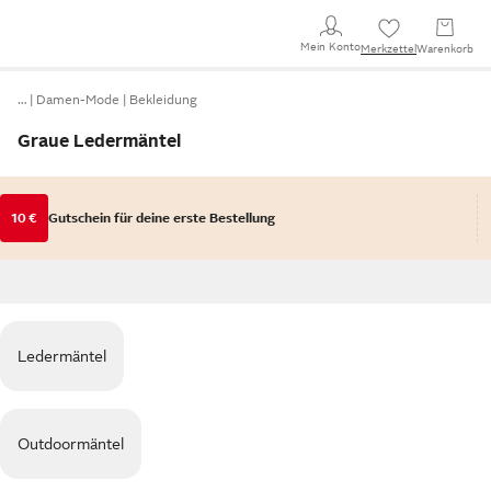
Mein Konto
Merkzettel
Warenkorb
…
Damen-Mode
Bekleidung
Graue Ledermäntel
10 €
Gutschein für deine erste Bestellung
Ledermäntel
Outdoormäntel