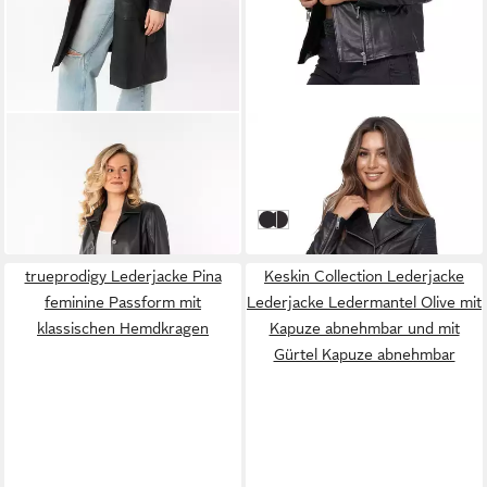
MAURITIUS
TAZZIO
Ledermantel MWCillie OT
Lederjacke F506 Biker Look
mit Bindegürtel
mit coolen Zipper-Details &
ab 143,99 €
129,90 €
Reverskragen
UVP
279,90 €
Schwarz
Braun
-49%
trueprodigy Lederjacke Pina
Keskin Collection Lederjacke
feminine Passform mit
Lederjacke Ledermantel Olive mit
klassischen Hemdkragen
Kapuze abnehmbar und mit
Gürtel Kapuze abnehmbar