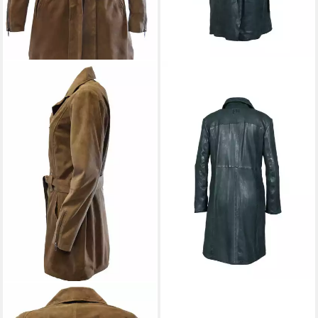
FREAKY NATION
Kurzmantel Zahra-FN
209,99 €
UVP
299,95 €
-30%
ZIMMERT LEATHER
Ledermantel UNA weiches