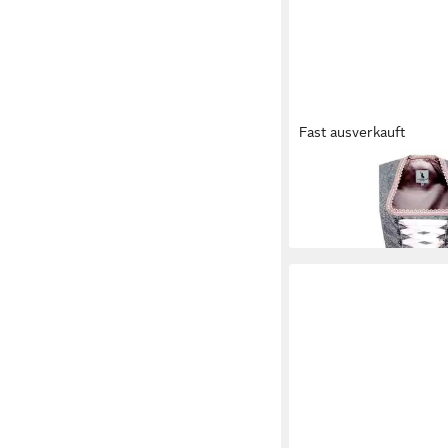
Fast ausverkauft
ALPENMÄRCHEN
Dir
Dirndl Verona - ALM
119,90 €