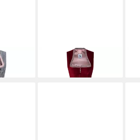
ndl Langes
ALPENMÄRCHEN
Dirndl Langes
ALP
750
Dirndl Lorena in rot - ALM1025
Dirn
139,90 €
139,