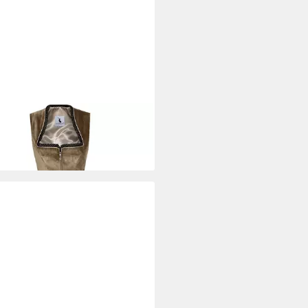
ENMÄRCHEN
Dirndl Langes
dl Adele in braun - ALM1030
90 €