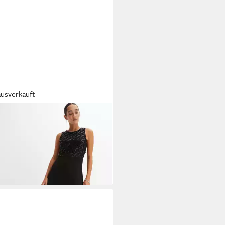
ausverkauft
PRIX
Maxikleid Oberteil mit
ettenstickerei, elegant, ärmellos
9 €
UVP
49,99 €
%