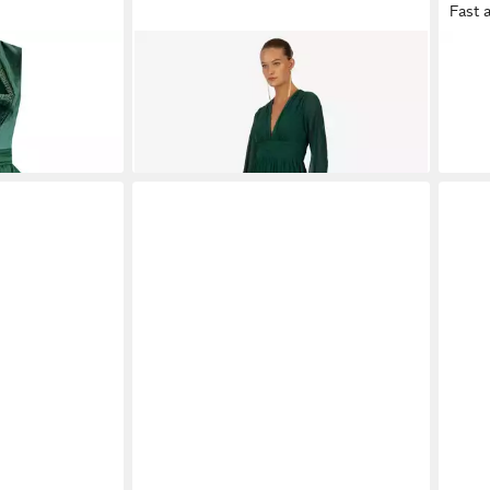
Fast 
ndl Langes
KRAIMOD
Abendkleid Abendkleid
HAM
ün - ALM1072
mit geschlitzten lange Ärmeln
1tlg
259,90 €
194,