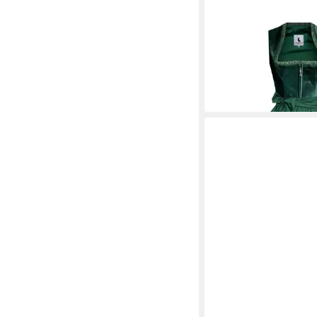
ALPENMÄRCHEN
Dir
Dirndl Nolwenn in gr
149,90 €