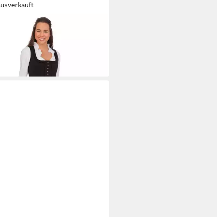
ausverkauft
MERSCHMID
Dirndl Dirndl lang
. - ETRACHSEE - schwarz
85 €