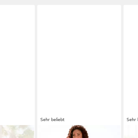
Sehr beliebt
Sehr 
it dekorativen
LASCANA
Maxikleid mit Alloverdruck
LAS