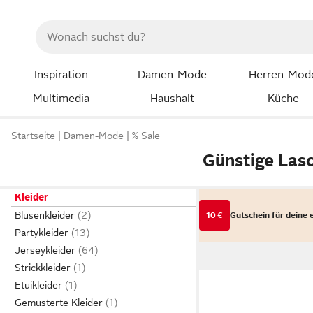
Inspiration
Damen-Mode
Herren-Mod
Multimedia
Haushalt
Küche
Startseite
Damen-Mode
% Sale
Günstige Las
Kleider
Blusenkleider
10 €
Gutschein für deine 
Partykleider
Jerseykleider
Strickkleider
Etuikleider
Gemusterte Kleider