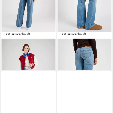
Fast ausverkauft
Fast ausverkauft
LEE®
Loose-fit-Jeans RIDER
LEE®
Bootcut-Jeans JESSICA
(1-tlg) Plain/ohne Details
(1-tlg) Plain/ohne Details
99,90 €
69,90 €
99,90 €
-30%