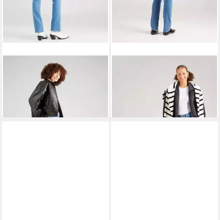
LEE®
7/8-Jeans Breese (1-
LEE®
7/8-Jeans Marion (1-
tlg) Plain/ohne Details
tlg) Patches
69,90 €
69,90 €
99,90 €
99,90 €
-30%
-30%