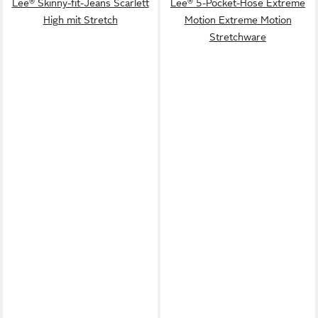
Lee® Skinny-fit-Jeans Scarlett
Lee® 5-Pocket-Hose Extreme
High mit Stretch
Motion Extreme Motion
Stretchware