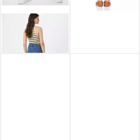
LEE®
7/8-Jeans Scarlett (1-
tlg) Plain/ohne Details
59,44 €
UVP
99,95 €
-41%