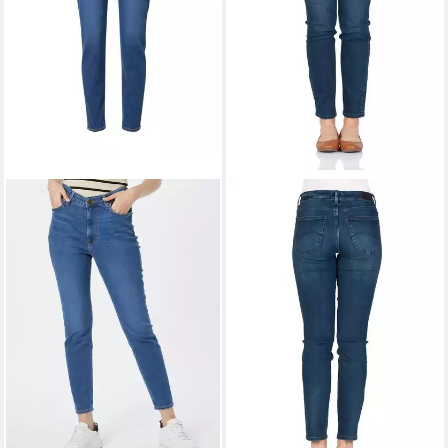
LEE®
Slim-fit-Jeans Elly Jeans
mit Stretchanteil
44,20 €
UVP
99,95 €
-56%