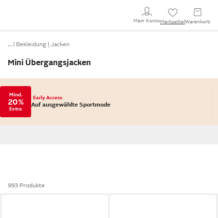
Mein Konto
Merkzettel
Warenkorb
…
Bekleidung
Jacken
Mini Übergangsjacken
Mind.
Early Access
20 %
Auf ausgewählte Sportmode
Extra
993 Produkte