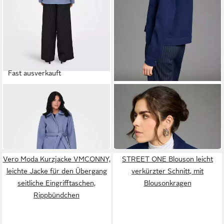
Fast ausverkauft
ONLY
LAURA SCOTT
Funktionsjacke ONLSANNE
Kurzjacke in Wolloptik,
(1-St)
Übergangsjacke
ab 29,95 €
ab 39,30 €
59,90 €
UVP
79,90 €
-50%
-51%
Vero Moda Kurzjacke VMCONNY,
STREET ONE Blouson leicht
leichte Jacke für den Übergang
verkürzter Schnitt, mit
seitliche Eingrifftaschen,
Blousonkragen
Rippbündchen