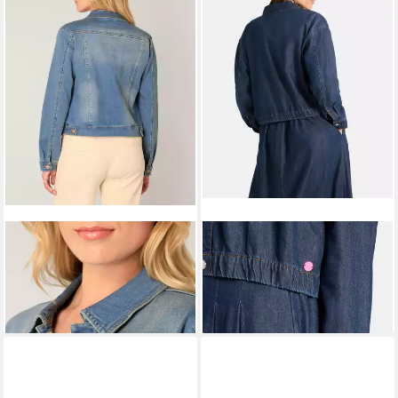
BASE LEVEL
Jeansjacke BA-
LIEBLINGSSTÜCK
Jeansjacke
YAMIL
CrossL mit elastischem Saum
ab 36,09 €
ab 79,51 €
UVP
79,95 €
UVP
149,95 €
-55%
-47%