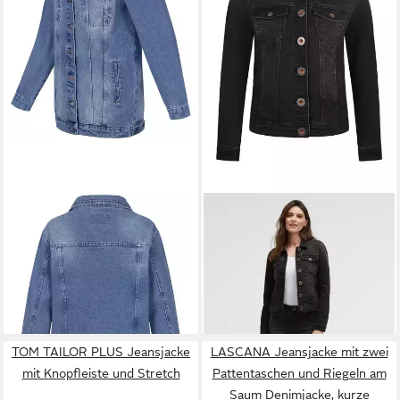
ROCK CREEK
Jeansjacke
SOCCX
Jeansjacke mit
Damen Jeansjacke Oversize
Schmuckelemente
44,90 €
129,95 €
D-480
UVP
89,90 €
-50%
TOM TAILOR PLUS Jeansjacke
LASCANA Jeansjacke mit zwei
mit Knopfleiste und Stretch
Pattentaschen und Riegeln am
Saum Denimjacke, kurze