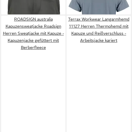
-40%
Rundhalsausschnitt, perfektes
-23%
Sommer-Shirt
ROADSIGN australia
Terrax Workwear Langarmhemd
Kapuzensweatjacke Roadsign
11127 Herren Thermohemd mit
Herren Sweatjacke mit Kapuze -
Kapuze und Reißverschluss -
Kapuzenjacke gefüttert mit
Arbeitsjacke kariert
Berberfleece