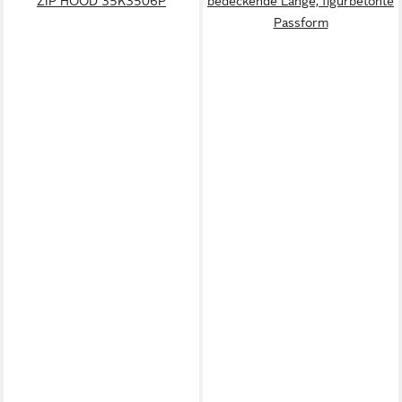
ZIP HOOD 35K3506P
bedeckende Länge, figurbetonte
Passform