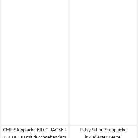
CMP Steppjacke KID G JACKET
Patsy & Lou Steppjacke
FIX HOOD mit durchgehendem
inkludierter Beutel