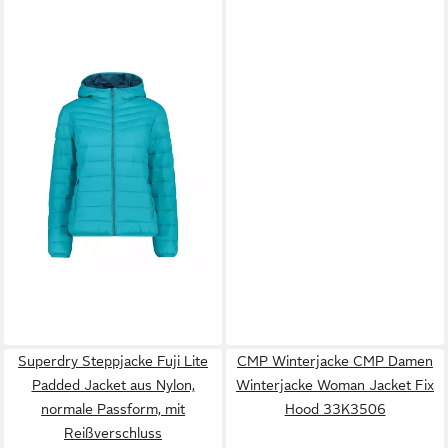
CMP
Outdoorjacke CMP
Damen Jacke Fix Hood Jacket
77,28 €
32K3016
UVP
89,95 €
-14%
Superdry Steppjacke Fuji Lite
CMP Winterjacke CMP Damen
Padded Jacket aus Nylon,
Winterjacke Woman Jacket Fix
normale Passform, mit
Hood 33K3506
Reißverschluss