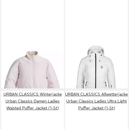
ROXY
Outdoorjacke Puffer
HALTI
Skijacke Mellow
82,99 €
UVP
150,00 €
Women Ski Puffer Jacket *
129,99 €
-45%
UVP
260,00 €
-50%
URBAN CLASSICS Winterjacke
URBAN CLASSICS Allwetterjacke
Urban Classics Damen Ladies
Urban Classics Ladies Ultra Light
Waisted Puffer Jacket (1-St)
Puffer Jacket (1-St)