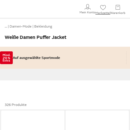
Mein Konto
Merkzettel
Warenkorb
…
Damen-Mode
Bekleidung
Weiße Damen Puffer Jacket
Mind.
Auf ausgewählte Sportmode
20 %
Extra
326 Produkte