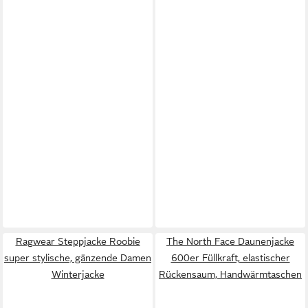
Ragwear Steppjacke Roobie
The North Face Daunenjacke
super stylische, gänzende Damen
600er Füllkraft, elastischer
Winterjacke
Rückensaum, Handwärmtaschen