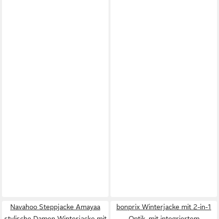
Navahoo Steppjacke Amayaa
bonprix Winterjacke mit 2-in-1
stylische Damen Winterjacke mit
Optik, mit integriertem