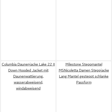
Columbia Daunenjacke Lake 22 II
Milestone Steppmantel
Down Hooded Jacket mit
MSNicoletta Damen Steppjacke
Daunenwattierung,
Lang Mantel gesteppt schlanke
wasserabweisend,
Passform
windabweisend