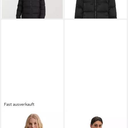
mit Kapuze, wärmeisolierende
Füllung, winddicht
Fast ausverkauft
MARC O'POLO
Outdoorjacke
MARC O'POLO
Outdoorjacke
mit recycelten Materialien
aus recyceltem Polyester