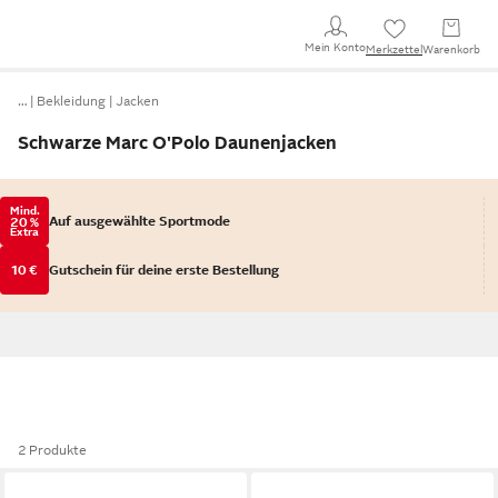
Mein Konto
Merkzettel
Warenkorb
…
Bekleidung
Jacken
Schwarze Marc O'Polo Daunenjacken
Mind.
Auf ausgewählte Sportmode
20 %
Extra
10 €
Gutschein für deine erste Bestellung
2 Produkte