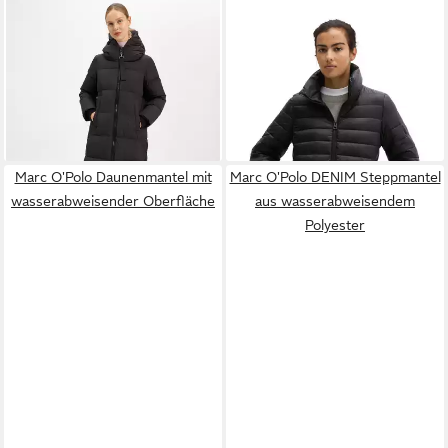
MARC O'POLO
Daunenmantel
MARC O'POLO
Steppjacke
ab 231,84 €
UVP
399,95 €
fitted mit recycelten
159,95 €
-42%
Materialien, leicht
Marc O'Polo Daunenmantel mit
Marc O'Polo DENIM Steppmantel
wasserabweisender Oberfläche
aus wasserabweisendem
Polyester