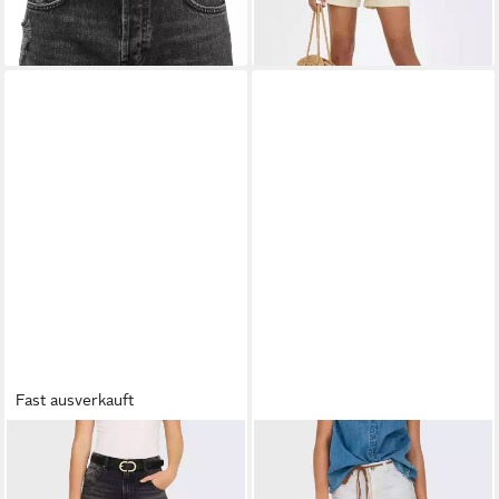
Fast ausverkauft
ONLY
Jeansbermudas
ONLY
Jeansshorts
ONLMATE REG BAGGY
ONLKELLY HW SHORTS