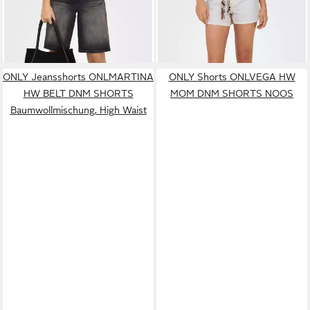
ab 38,99 €
ab 19,78 €
LONG SHORTS DNM NOOS
DNM AZG017
UVP
34,99 €
Baumwolle, Regular Waist
-43%
ONLY Jeansshorts ONLMARTINA
ONLY Shorts ONLVEGA HW
HW BELT DNM SHORTS
MOM DNM SHORTS NOOS
Baumwollmischung, High Waist