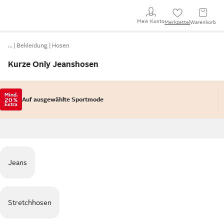
Mein Konto
Merkzettel
Warenkorb
…
Bekleidung
Hosen
Kurze Only Jeanshosen
Mind.
Auf ausgewählte Sportmode
20 %
Extra
Jeans
Stretchhosen