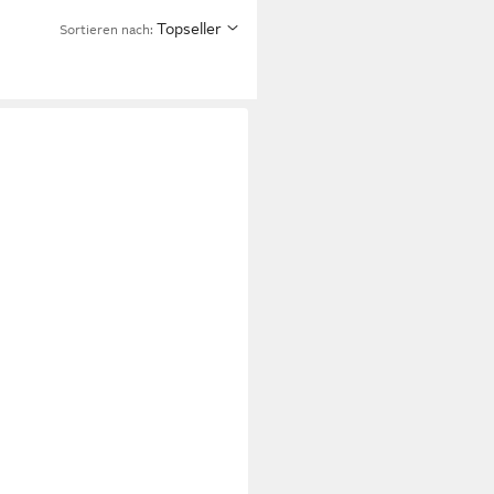
Topseller
Sortieren nach: