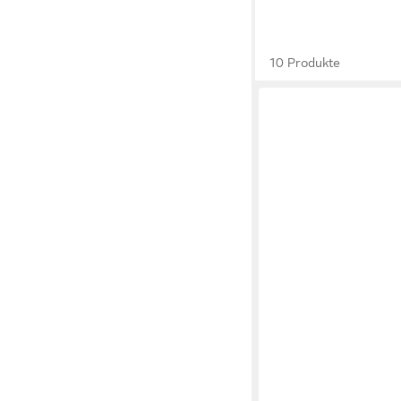
10 Produkte