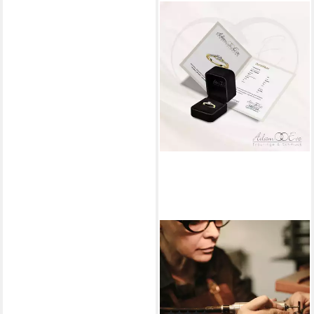
ADAM & EVE
Verlobungsring 375/-
Gelbgold oder Weißgold 0,08
ct. - Brillantring (mit Ringbox,
Diamantring, AE07), inklusive