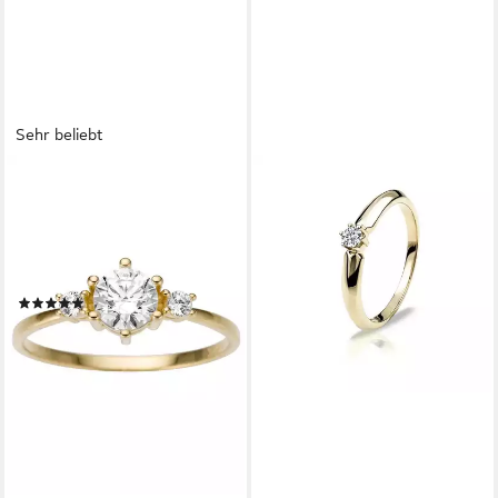
Sehr beliebt
FIRETTI
Goldring Schmuck Geschenk
Gold 333 Damenring
Verlobungsring Goldring
Solitär, mit Zirkonia (synth)
(37)
ab 210,47 €
UVP
236,48 €
-11%
lieferbar - in 1-2 Werktagen bei dir