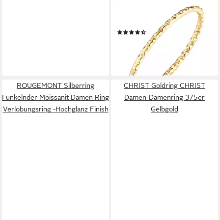
EASTSIDE
Fingerring ES2004 (1-tlg)
(3)
13,95 €
UVP
49,95 €
-72%
lieferbar - in 1-2 Werktagen bei dir
ROUGEMONT Silberring
CHRIST Goldring CHRIST
Funkelnder Moissanit Damen Ring
Damen-Damenring 375er
Verlobungsring -Hochglanz Finish
Gelbgold