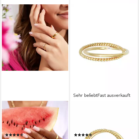
Sehr beliebt
Fast ausverkauft
UNIQUE
ELLI
Fingerring Vergoldeter
Fingerring Wickelring Klassik
Edelstahlring in 5mm Breite
Fein Gedreht Schmuck
R9077
Geschenk 925 Silber
(11)
(31)