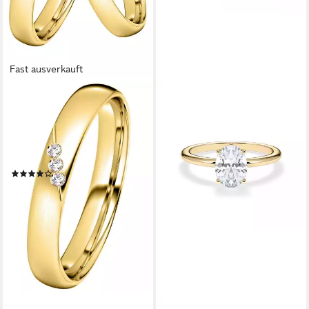
Fast ausverkauft
DOOSTI
Trauring Schmuck Geschenk
Silber 925 Trauring Ehering
Partnerring LIEBE, wahlweise
mit oder ohne Zirkonia
(41)
ab 75,57 €
UVP
84,90 €
-11%
lieferbar - in 1-2 Werktagen bei dir