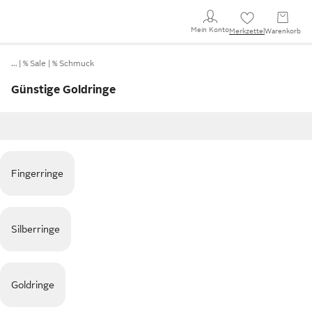
Mein Konto
Merkzettel
Warenkorb
…
% Sale
% Schmuck
Günstige Goldringe
Fingerringe
Silberringe
Goldringe