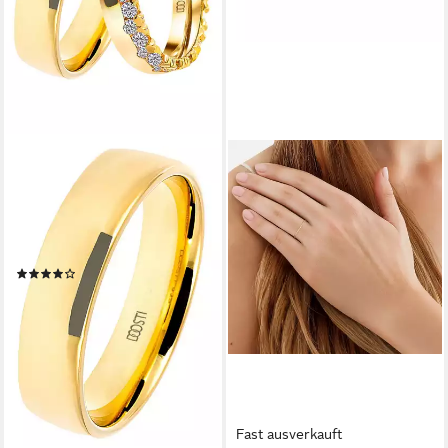
DOOSTI
Trauring Schmuck Geschenk
Silber 925 Trauring Ehering
Partnerring LIEBE, wahlweise
mit oder ohne Zirkonia
(47)
ab 88,92 €
UVP
99,90 €
-11%
lieferbar - in 1-2 Werktagen bei dir
Fast ausverkauft