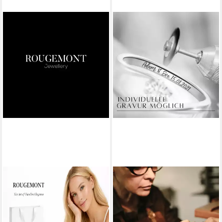
ROUGEMONT
ADAM & EVE
Silberring Funkelnder Damen
Verlobungsring mit 23
Moissanit Verlobungsring mit
Brillanten - 585/- Gelbgold
Zertifikat 7mm 1,2ct,
oder Weißgold 0,35 ct. &