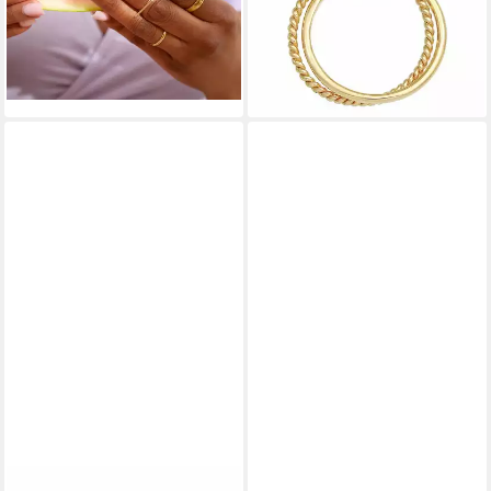
23,90 €
ab 39,90 €
UVP
27,90 €
UVP
79,90 €
-14%
-50%
lieferbar - in 2-3 Werktagen bei dir
lieferbar - in 2-3 Werktagen bei dir