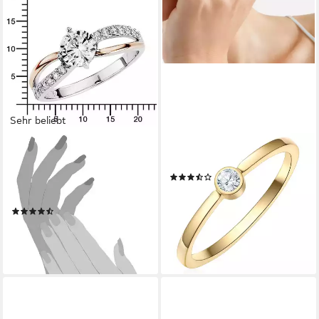
Sehr beliebt
AMOR
EASTSIDE
Silberring Schmuck Geschenk,
Solitärring ES2007 (1-tlg)
(9)
Fingerring Verlobung, mit
19,95 €
UVP
49,95 €
Zirkonia (synth)
-60%
(240)
lieferbar - in 8-10 Werktagen bei
ab 54,99 €
UVP
69,99 €
dir
-21%
lieferbar - in 1-2 Werktagen bei dir