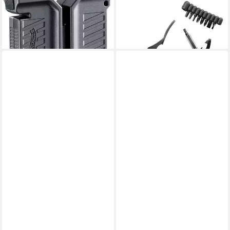
Taschenmesser Keramik-
Taschenmesser Outdoor-
Messerschleifer 5.0773
Multifunktionsmesser 5.0718
15,89 €
29,94 €
lieferbar - in 2-3 Werktagen bei dir
lieferbar - in 2-3 Werktagen bei dir
WALTHER
WALTHER