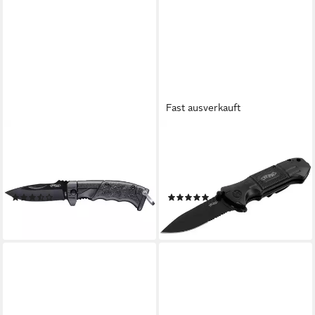
Fast ausverkauft
WALTHER
WALTHER
Taschenmesser Outdoor-
Taschenmesser BTK
Taschenmesser 5.0769, mit
Rettungsmesser 5.0715
Schlüsselring
Klappmesser
(4)
(1)
16,89 €
29,94 €
lieferbar - in 2-3 Werktagen bei dir
lieferbar - in 2-3 Werktagen bei dir