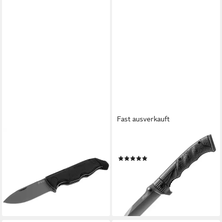
Fast ausverkauft
WALTHER ARMS
WALTHER ARMS
Taschenmesser Walther P22
Taschenmesser Messer PPQ
(1)
Knife, Taschenmesser, 440C-
34,94 €
Stahl, Gürteltasche inklusive,
lieferbar - in 2-3 Werktagen bei dir
(1 St), Gürteltasche inklusive
ab 24,94 €
lieferbar - in 2-3 Werktagen bei dir