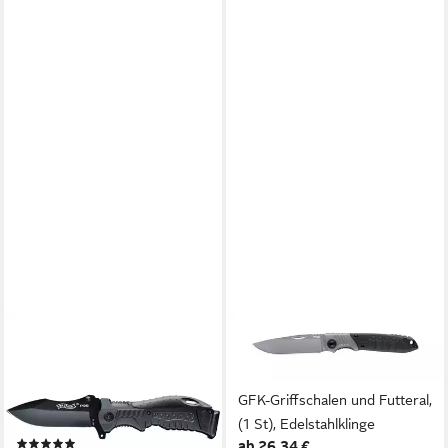
WALTHER
WALTHER
Taschenmesser Outdoor-
Taschenmesser Walther EDK
Taschenmesser 5.0749, mit
440C Taschenmesser mit
Holster, mit Griffrücken-
GFK-Griffschalen und Futteral,
Einsätze
(1 St), Edelstahlklinge
(4)
ab 26,34 €