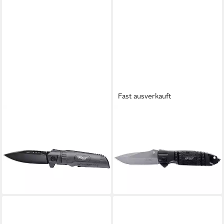
Fast ausverkauft
WALTHER
WALTHER
Taschenmesser Outdoor-
Taschenmesser Outdoor-
Taschenmesser 5.0719, mit
Taschenmesser 5.0717, mit
Holster, mit Clip
Holster, mit Fangriemen, mit
24,94 €
Clip
lieferbar - in 2-3 Werktagen bei dir
ab 26,94 €
lieferbar - in 2-3 Werktagen bei dir