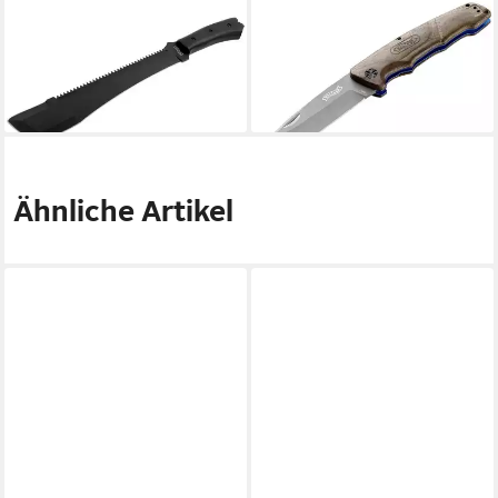
Taschenmesser Walther MSM
Taschenmesser BWK7
Forstmesser Gärtnermesser
Outdoormesser 5.0854
ab 43,94 €
5.0870 Schwarz
lieferbar - in 2-3 Werktagen bei dir
ab 54,33 €
lieferbar - in 2-3 Werktagen bei dir
Ähnliche Artikel