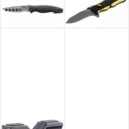
33,17 €
mit Holster
lieferbar - in 2-3 Werktagen bei dir
(2)
28,94 €
lieferbar - in 2-3 Werktagen bei dir
WALTHER
WALTHER