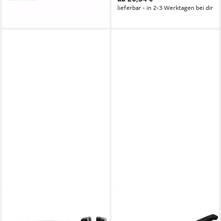
29,94 €
lieferbar - in 2-3 Werktagen bei dir
lieferbar - in 2-3 Werktagen bei dir
WALTHER
WALTHER
Taschenmesser Keramik-
Taschenmesser Walther MTac
Messerschleifer 5.0739
4 Gärtnermesser 5.0844