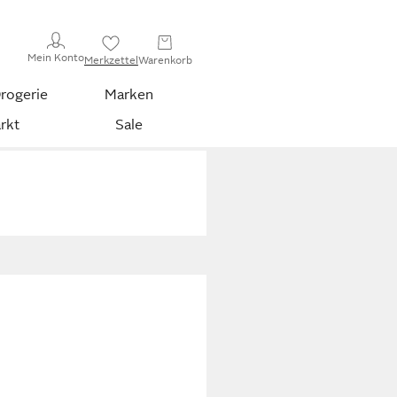
Mein Konto
Merkzettel
Warenkorb
rogerie
Marken
rkt
Sale