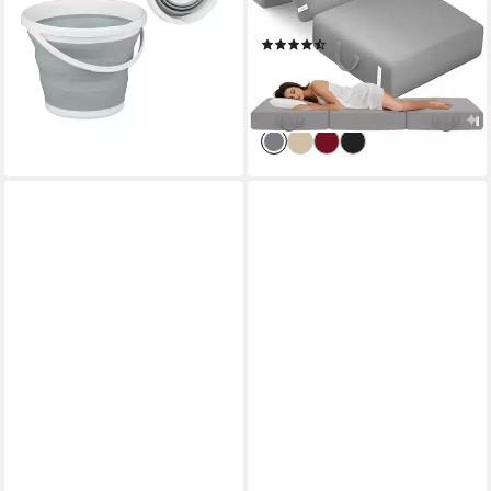
15,99 €
UVP
39,99 €
hoch, waschbarer Bezug,
-60%
(318)
geeignet für
lieferbar - in 2-3 Werktagen bei dir
ab 69,99 €
UVP
99,99 €
Hausstauballergiker,
-30%
schadstoffgeprüft
lieferbar - in 2-3 Werktagen bei dir