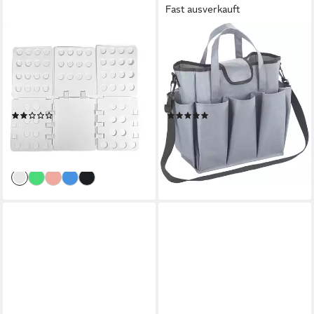
Fast ausverkauft
INTIRILIFE
MAXIMEX
Wäschesortierer (Wäsche
Organizer Universal-Caddy 8
Faltbrett Kleiderfalthilfe in
Taschen, faltbare Tragetasche
Weiß, 1 St), Wäsche Faltbrett
für zuhause und unterwegs,
Kleiderfalthilfe
15 Liter
(1)
(1)
16,99 €
ab 14,74 €
UVP
23,99 €
UVP
19,99 €
-29%
-26%
lieferbar - in 3-4 Werktagen bei dir
lieferbar - in 3-4 Werktagen bei dir