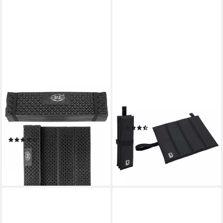
FOXOUTDOOR
BRANDIT
Thermomatte Thermomatte,
Thermositzkissen Sit Mat
faltbar, schwarz, (Packung),
Folded black Gr. OS, Packung
(5)
isolierende Noppenstruktur
17,95 €
(3)
lieferbar - in 3-4 Werktagen bei dir
ab 27,95 €
lieferbar - in 3-4 Werktagen bei dir
+2