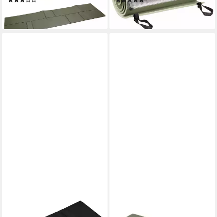
(4)
(1)
31,95 €
19,95 €
lieferbar - in 3-4 Werktagen bei dir
lieferbar - in 3-4 Werktagen bei dir
BRANDIT
SNUGPAK
Isomatte Iso Mattress Molle -
Isomatte Snugpak Antarctica
black, (Set, 1-tlg.,
Thermomatte / Isomatte -