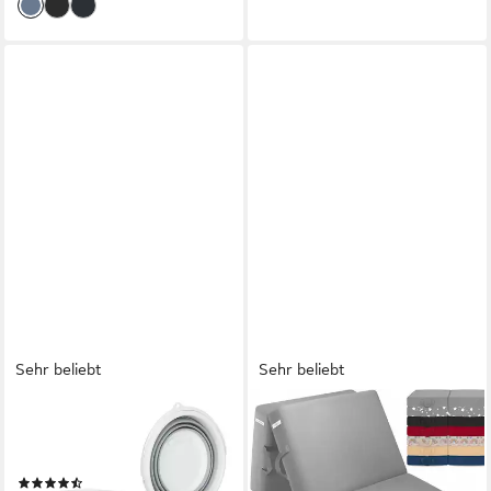
Sehr beliebt
Sehr beliebt
RELAXDAYS
ELONEO
Falteimer Faltbarer Eimer 10
Klappmatratze 3-teilig,
Liter, grau
Gästematratze mit extra
(21)
dickem Schaumstoff, 15 cm