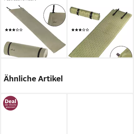
MIL-TEC
MIL-TEC
Isomatte Militär Isomatte,
Isomatte Militär Thermomatte
Wasserabweisend
Waffle Selbstaufblasend
(1)
(2)
21,95 €
36,95 €
lieferbar - in 3-4 Werktagen bei dir
lieferbar - in 3-4 Werktagen bei dir
Ähnliche Artikel