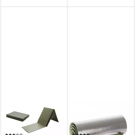
MIL-TEC
MFH
Isomatte Bundeswehr
Isomatte Isomatte, oliv,
Isomatte faltbar,
einseitig alubeschichtet,
Wasserabweisend
einseitig alubeschichtet