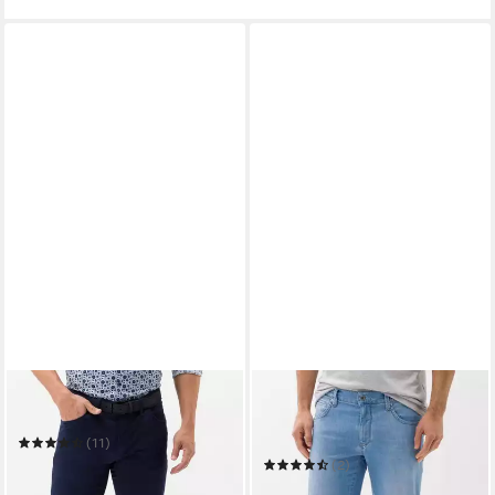
BRAX
BRAX
5-Pocket-Jeans Cadiz
5-Pocket-Jeans Cadiz
ULTRALIGHT
(11)
ab 79,99 €
UVP
99,95 €
(2)
87,99 €
UVP
109,95 €
-20%